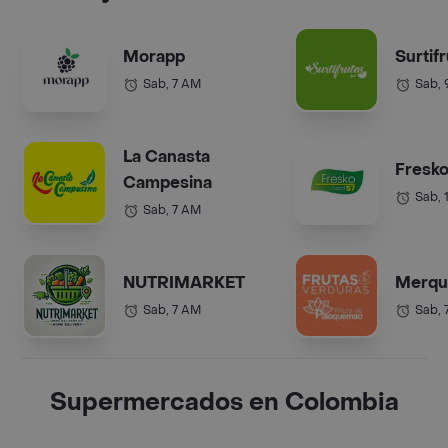
Morapp
Surtif
Sab, 7 AM
Sab,
La Canasta
Fresko
Campesina
Sab, 
Sab, 7 AM
NUTRIMARKET
Merqu
Sab, 7 AM
Sab, 
Supermercados en Colombia