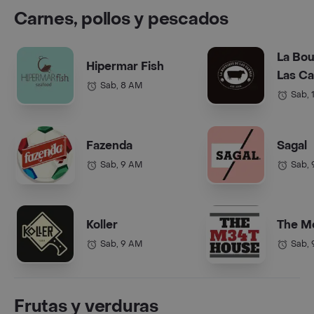
Carnes, pollos y pescados
La Bou
Hipermar Fish
Las C
Sab, 8 AM
Sab, 
Fazenda
Sagal
Sab, 9 AM
Sab,
Koller
The M
Sab, 9 AM
Sab,
Frutas y verduras