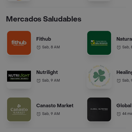
Mercados Saludables
Fithub
Natura
Sab, 8 AM
Sab,
Nutrilight
Healin
Sab, 9 AM
Sab,
Canasto Market
Global
Sab, 9 AM
44 mi