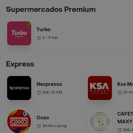
Supermercados Premium
Turbo
6 - 9 min
Express
Nespresso
Ksa M
Sab, 10 AM
29 mi
CAFET
Oxxo
MAXY 
24 min o prog.
COL.).
Sab,