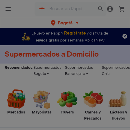
Bogotá
Regístrate
¿Nuevo en Rappi?
y disfruta de
envíos gratis por semanas
Aplican TyC
Supermercados a Domicilio
Recomendados:
Supermercados
Supermercados
Supermercados
Bogotá
-
Barranquilla
-
Chía
Mercados
Mayoristas
Fruvers
Carnes y
Lácteos y
Pescados
Huevos