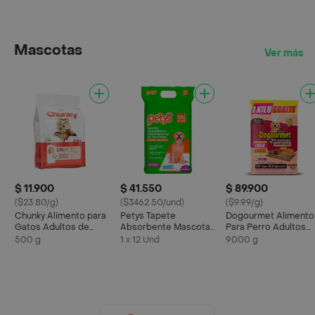
Mascotas
Ver más
$ 11.900
$ 41.550
$ 89.900
($23.80/g)
($3462.50/und)
($9.99/g)
Chunky Alimento para
Petys Tapete
Dogourmet Alimento
Gatos Adultos de
Absorbente Mascotas
Para Perro Adultos
Salmón y Cordero
Extra Grande
Salmón y Carne
500 g
1 x 12 Und
9000 g