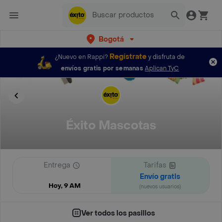
Bogotá
Regístrate
¿Nuevo en Rappi?
y disfruta de
envíos gratis por semanas
Aplican TyC
Éxito Mascotas
Entrega
Tarifas
Envío gratis
Hoy, 9 AM
(nuevos usuarios)
Ver todos los pasillos