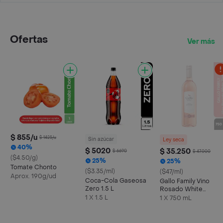
Ofertas
Ver más
$ 855/u
$ 1425/u
Sin azúcar
Ley seca
40%
$ 5020
$ 35.250
$ 6690
$ 47.000
($4.50/g)
25%
25%
Tomate Chonto
($3.35/ml)
($47/ml)
Aprox. 190g/ud
Coca-Cola Gaseosa
Gallo Family Vino
Zero 1.5 L
Rosado White
Zinfandel
1 X 1.5 L
1 X 750 mL