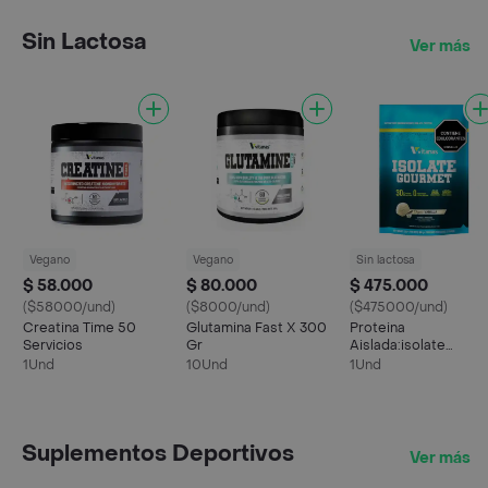
Sin Lactosa
Ver más
Vegano
Vegano
Sin lactosa
$ 58.000
$ 80.000
$ 475.000
($58000/und)
($8000/und)
($475000/und)
Creatina Time 50
Glutamina Fast X 300
Proteina
Servicios
Gr
Aislada:isolate
Gourmet 5 Lb Vainilla
1Und
10Und
1Und
Organica
Suplementos Deportivos
Ver más