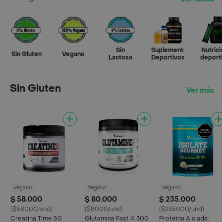
Sin
Suplementos
Nutrici
Sin Gluten
Vegano
Lactosa
Deportivos
deport
Sin Gluten
Ver más
Vegano
Vegano
Vegano
$ 58.000
$ 80.000
$ 235.000
($58000/und)
($8000/und)
($235000/und)
Creatina Time 50
Glutamina Fast X 300
Proteina Aislada: