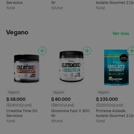
Servicios
Gr
Isolate Gourmet 2 Lb
Vainilla Organica
1Und
10Und
1Und
Vegano
Ver más
Vegano
Vegano
Vegano
$ 58.000
$ 80.000
$ 235.000
($58000/und)
($8000/und)
($235000/und)
Creatina Time 50
Glutamina Fast X 300
Proteina Aislada:
Servicios
Gr
Isolate Gourmet 2 Lb
Vainilla Organica
1Und
10Und
1Und