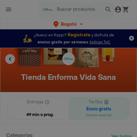
Bogotá
Regístrate
¿Nuevo en Rappi?
y disfruta de
envíos gratis por semanas
Aplican TyC
Tienda Enforma Vida Sana
Entrega
Tarifas
Envío gratis
49 min o prog.
(nuevos usuarios)
Categorías
Ver todos