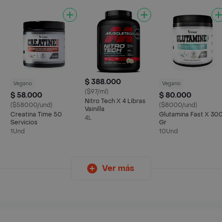
$ 388.000
Vegano
Vegano
($97/ml)
$ 58.000
$ 80.000
Nitro Tech X 4 Libras
($58000/und)
($8000/und)
Vainilla
Creatina Time 50
Glutamina Fast X 30
4L
Servicios
Gr
1Und
10Und
Ver más