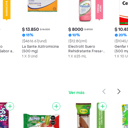
$ 13.850
$ 8000
$ 10.4
0
$ 16.300
$ 8900
15%
10%
20%
($4616.67/und)
($12.80/ml)
($1045/
ro
La Sante Azitromicina
Electrolit Suero
Genfar 
Sabor a
(500 mg)
Rehidratante Fresa-
(500 m
Kiwi
1 X 3 Und
1 X 625 mL
1 X 10 
Ver más