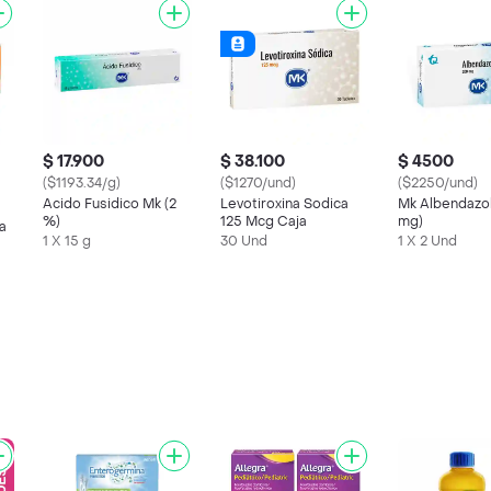
$ 17.900
$ 38.100
$ 4500
($1193.34/g)
($1270/und)
($2250/und)
Acido Fusidico Mk (2
Levotiroxina Sodica
Mk Albendazo
%)
125 Mcg Caja
mg)
a
1 X 15 g
30 Und
1 X 2 Und