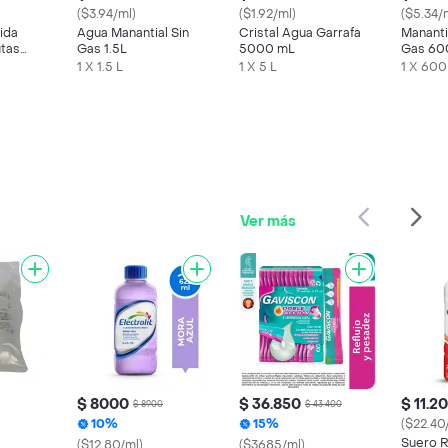
($3.94/ml)
($1.92/ml)
($5.34/
ida
Agua Manantial Sin
Cristal Agua Garrafa
Mananti
utas
Gas 1.5L
5000 mL
Gas 60
00 mL
1 X 1.5 L
1 X 5 L
1 X 600
Ver más
$ 8000
$ 36.850
$ 11.2
$ 8900
$ 43.400
10%
15%
($22.40
Suero R
($12.80/ml)
($3685/ml)