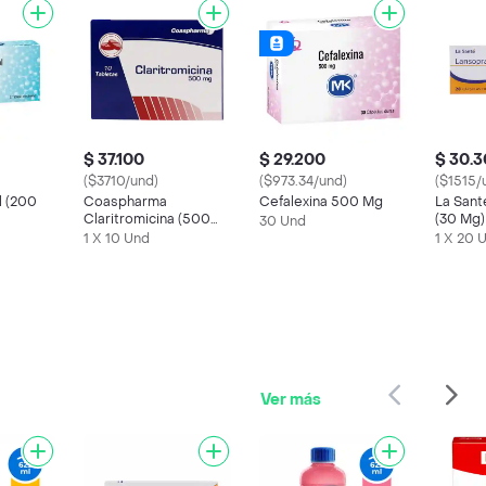
$ 37.100
$ 29.200
$ 30.
($3710/und)
($973.34/und)
($1515/
l (200
Coaspharma
Cefalexina 500 Mg
La Sant
Claritromicina (500
(30 Mg)
30 Und
mg)
1 X 10 Und
1 X 20 
Ver más