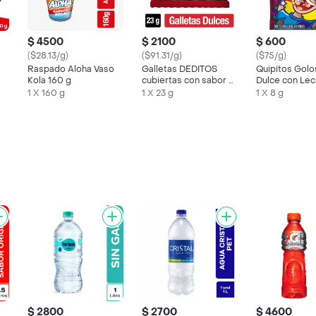
$ 4500
$ 2100
$ 600
($28.13/g)
($91.31/g)
($75/g)
Raspado Aloha Vaso
Galletas DEDITOS
Quipitos Golo
Kola 160 g
cubiertas con sabor a
Dulce con Lec
chocolate x 23g
Polvo Pops
1 X 160 g
1 X 23 g
1 X 8 g
$ 2800
$ 2700
$ 4600