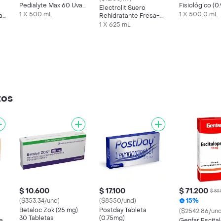
Pedialyte Max 60 Uva
Fisiológico (
Electrolit Suero
Frasco 500 mL
mL
1 X 500 mL
1 X 500.0 mL
a
Rehidratante Fresa-
Kiwi
1 X 625 mL
tos
$ 10.600
$ 17.100
$ 71.200
$ 83
($353.34/und)
($8550/und)
15%
Betaloc Zok (25 mg)
Postday Tableta
($2542.86/und
30 Tabletas
(0.75mg)
a
Genfar Escita