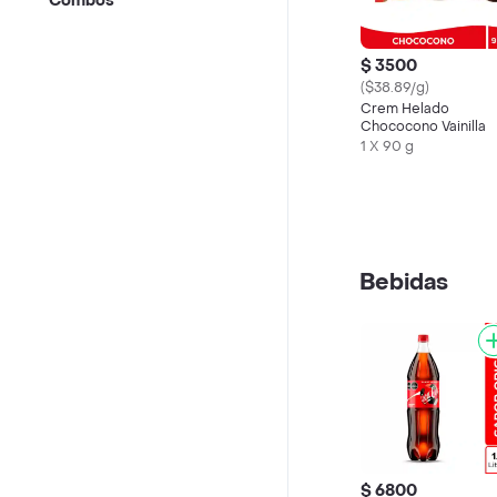
Combos
$ 3500
($38.89/g)
Crem Helado
Chococono Vainilla
1 X 90 g
Bebidas
$ 6800