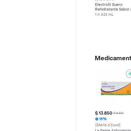
Electrolit Suero
Rehidratante Sabor 
Maracuyá
1 X 625 mL
Medicamen
$ 13.850
$ 16.300
15%
($4616.67/und)
La Sante Azitromicin