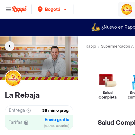
Bogotá
¿Nuevo en Rapp
Rappi
Supermercados A 
Salud
Sn
La Rebaja
Completa
com
Entrega
38 min o prog.
Envío gratis
Salud Comp
Tarifas
(nuevos usuarios)