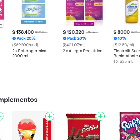
$ 138.400
$ 120.320
$ 8000
$ 173.000
$ 150.400
$ 890
Pack 20%
Pack 20%
10%
($69200/und)
($401.07/ml)
($12.80/ml)
2 x Enterogermina
2 x Allegra Pediatrico
Electrolit Sue
2000 mL
Rehidratante 
Maracuyá
1 X 625 mL
omplementos