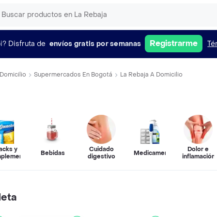
Registrarme
i?
Disfruta de
envíos gratis por semanas
Té
Domicilio
Supermercados En Bogotá
La Rebaja A Domicilio
acks y
Cuidado
Dolor e
Bebidas
Medicamentos
plementos
digestivo
inflamación
leta