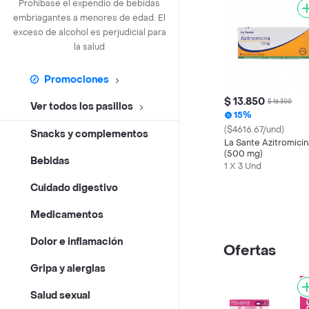
Prohíbase el expendio de bebidas
embriagantes a menores de edad. El
exceso de alcohol es perjudicial para
la salud
Promociones
$ 13.850
$ 16.300
Ver todos los pasillos
15%
($4616.67/und)
Snacks y complementos
La Sante Azitromicin
(500 mg)
Bebidas
1 X 3 Und
Cuidado digestivo
Medicamentos
Dolor e inflamación
Ofertas
Gripa y alergias
Salud sexual