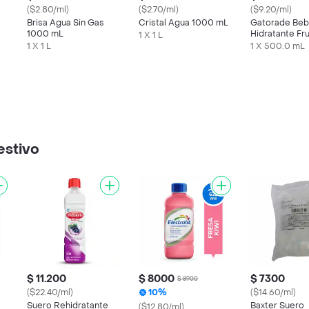
($2.80/ml)
($2.70/ml)
($9.20/ml)
Brisa Agua Sin Gas
Cristal Agua 1000 mL
Gatorade Beb
1000 mL
Hidratante Fr
1 X 1 L
Tropicales 5
1 X 1 L
1 X 500.0 mL
estivo
$ 11.200
$ 8000
$ 7300
$ 8900
($22.40/ml)
10%
($14.60/ml)
Suero Rehidratante
Baxter Suero
($12.80/ml)