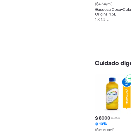
($4.54/ml)
Gaseosa Coca-Cola
Original 1.5L
1 X 1.5 L
Cuidado dig
$ 8000
$ 8900
10%
($12.80/ml)