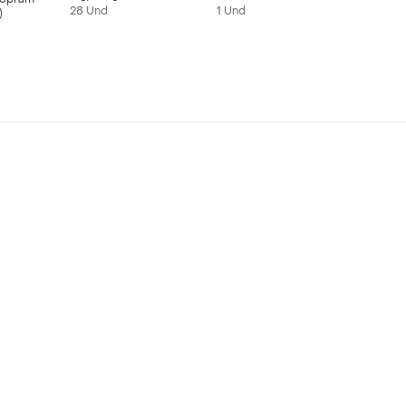
28 Und
1 Und
)