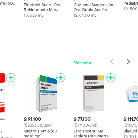
0.9%) 500
Pedialy
Electrolit Suero Oral
Gaviscon Suspensión
Manzan
1 X 500
Rehidratante Mora
Oral Doble Acción
mL
Azul
Sachet
1 X 625 mL
12 X 10.0 mL
Ver más
$ 91.100
$ 77.100
$ 111.
.800
($3253.58/und)
($77100/und)
($11170
Micardis Amlo (80
Jardiance 10 Mg
Bladuri
)
mg/5 mg)
Tableta Recubierta
1 X 10 
lopram