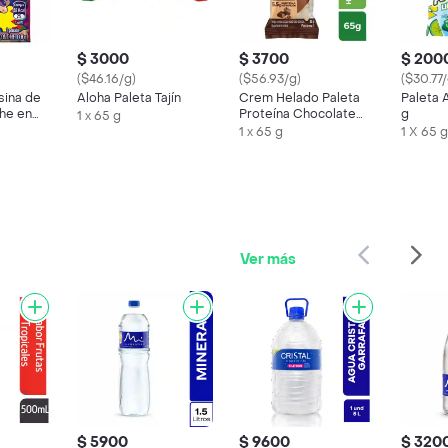
$ 3000
$ 3700
$ 200
($46.16/g)
($56.93/g)
($30.77/
sina de
Aloha Paleta Tajín
Crem Helado Paleta
Paleta 
he en
Proteína Chocolate
g
1 x 65 g
Tosh
1 x 65 g
1 X 65 g
Ver más
$ 5900
$ 9600
$ 320