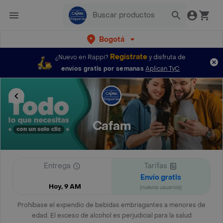
Bogotá
Regístrate
¿Nuevo en Rappi?
y disfruta de
envíos gratis por semanas
Aplican TyC
Cafam
Entrega
Tarifas
Envío gratis
Hoy, 9 AM
(nuevos usuarios)
Prohíbase el expendio de bebidas embriagantes a menores de
edad. El exceso de alcohol es perjudicial para la salud