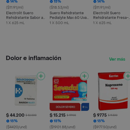
14%
15%
14%
($11.91/ml)
($18.53/ml)
($11.91/ml)
Electrolit Suero
Suero Rehidratante
Electrolit Suero
Rehidratante Sabor a
Pedialyte Max 60 Uva
Rehidratante Fresa-
Maracuyá
Frasco 500 mL
Kiwi
1 X 625 mL
1 X 500 mL
1 X 625 mL
Dolor e inflamación
Ver más
$ 44.200
$ 15.215
$ 9775
$ 52.000
$ 17.900
$ 11.500
15%
15%
15%
($4420/und)
($1901.88/und)
($977.50/und)