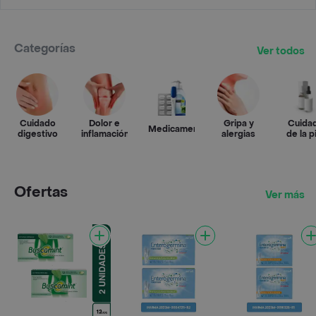
Categorías
Ver todos
Cuidado
Dolor e
Gripa y
Cuida
Medicamentos
digestivo
inflamación
alergias
de la p
Ofertas
Ver más