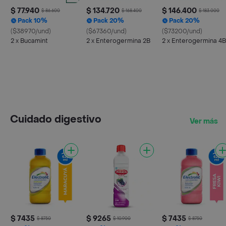
$ 77.940
$ 134.720
$ 146.400
$ 86.600
$ 168.400
$ 183.000
Pack 10%
Pack 20%
Pack 20%
($38970/und)
($67360/und)
($73200/und)
2 x Bucamint
2 x Enterogermina 2B
2 x Enterogermina 4B
Cuidado digestivo
Ver más
$ 7435
$ 9265
$ 7435
$ 8750
$ 10.900
$ 8750