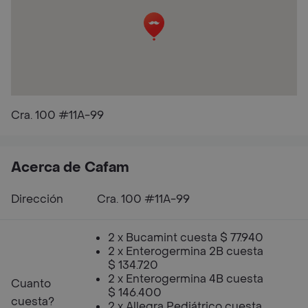
Cra. 100 #11A-99
Acerca de Cafam
Dirección
Cra. 100 #11A-99
2 x Bucamint cuesta $ 77.940
2 x Enterogermina 2B cuesta
$ 134.720
2 x Enterogermina 4B cuesta
Cuanto
$ 146.400
cuesta?
2 x Allegra Pediátrico cuesta