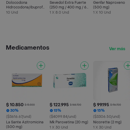
Dolocodona
Sevedol Extra Fuerte
Genfar Naproxeno
Hidrocodona/ibuprofeno
(250 mg / 400 mg / 65
(500 mg)
5/200 Mg
mg)
10 Und
1 X 8.0 Und
1 X 10 Und
Medicamentos
Ver más
$ 10.850
$ 122.995
$ 99.195
$ 15.500
$ 144.700
$ 116.700
30%
15%
15%
($3616.67/und)
($4099.84/und)
($3306.50/und)
La Sante Azitromicina
Mk Paroxetina (20 mg)
Nicorette (2 mg)
(500 mg)
1 X 30 Und
1 X 30 Und