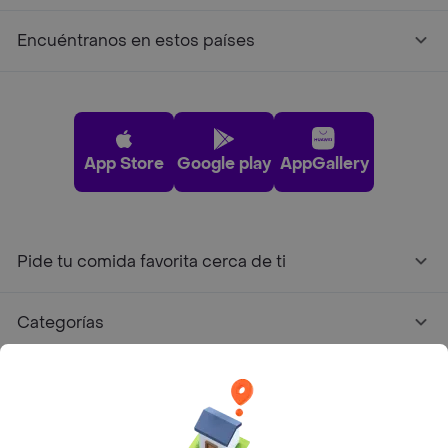
Encuéntranos en estos países
App Store
Google play
AppGallery
Pide tu comida favorita cerca de ti
Categorías
Únete a Rappi
Sobre Rappi