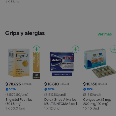
1 X 3 Und
Gripa y alergias
Ver más
$ 78.625
$ 15.810
$ 15.130
$ 92.500
$ 18.600
$ 17.800
15%
15%
15%
($1572.50/und)
($1317.50/und)
($1513/und)
Engystol Pastillas
Dolex Gripa Alivia los
Congestex (5 mg/
(301.5 mg)
MULTISÍNTOMAS de la
200 mg/ 20 mg)
Gripa X 12 tabs
1 X 50.0 Und
1 X 12 Und
1 X 10 Und