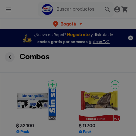
Bogotá
Regístrate
¿Nuevo en Rappi?
y disfruta de
envíos gratis por semanas
Aplican TyC
Combos
$ 32.100
$ 11.700
Pack
Pack