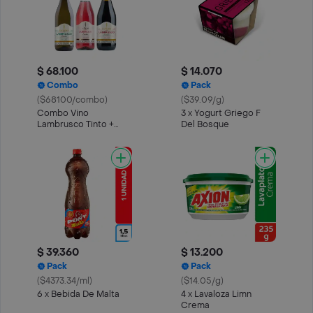
$ 68.100
$ 14.070
Combo
Pack
($68100/combo)
($39.09/g)
Combo Vino
3 x Yogurt Griego F
Lambrusco Tinto +
Del Bosque
Vino Blanco + Vino
Rosado
$ 39.360
$ 13.200
Pack
Pack
($4373.34/ml)
($14.05/g)
6 x Bebida De Malta
4 x Lavaloza Limn
Crema