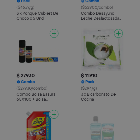
Pack
Combo
($46.77/g)
($52900/combo)
3 x Ponque Cubiert De
Combo Desayuno
Choco x 5 Und
Leche Deslactosada
Alquería + Chocolate
Delicatto
$ 27.930
$ 11.910
Combo
Pack
($27930/combo)
($7.94/g)
Combo Bolsa Basura
3 x Bicarbonato De
65X100 + Bolsa
Cocina
Basura 51X76 + Papel
Aluminio