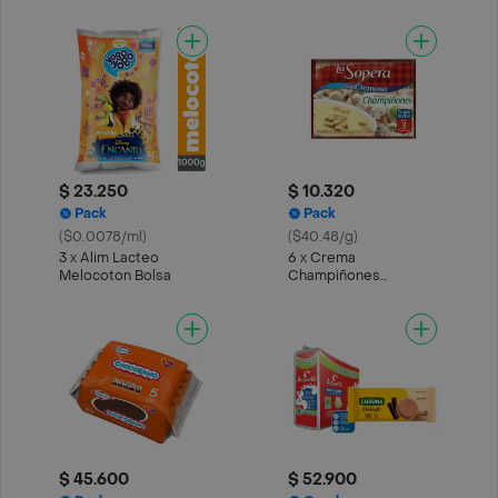
$ 23.250
$ 10.320
Pack
Pack
($0.0078/ml)
($40.48/g)
3 x Alim Lacteo
6 x Crema
Melocoton Bolsa
Champiñones
3Porciones
$ 45.600
$ 52.900