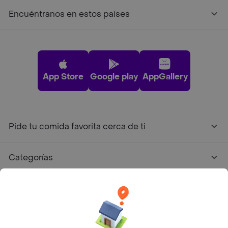
Encuéntranos en estos países
App Store
Google play
AppGallery
Pide tu comida favorita cerca de ti
Categorías
Únete a Rappi
Sobre Rappi