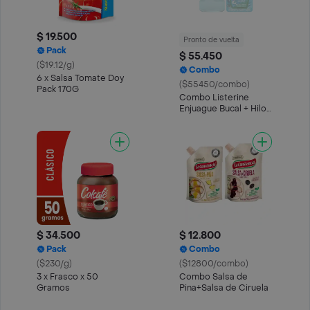
$ 19.500
Pronto de vuelta
Pack
$ 55.450
($19.12/g)
Combo
6 x Salsa Tomate Doy
($55450/combo)
Pack 170G
Combo Listerine
Enjuague Bucal + Hilo
Dental
$ 34.500
$ 12.800
Pack
Combo
($230/g)
($12800/combo)
3 x Frasco x 50
Combo Salsa de
Gramos
Pina+Salsa de Ciruela