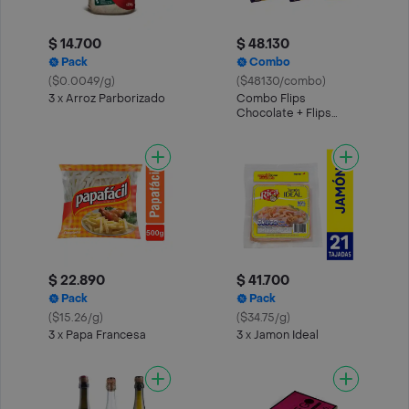
$ 14.700
$ 48.130
Pack
Combo
($0.0049/g)
($48130/combo)
3 x Arroz Parborizado
Combo Flips
Chocolate + Flips
Dulce Leche + Leche
Deslactosada
$ 22.890
$ 41.700
Pack
Pack
($15.26/g)
($34.75/g)
3 x Papa Francesa
3 x Jamon Ideal