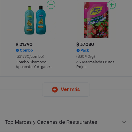
$ 21.790
$ 37.080
Combo
Pack
($21790/combo)
($30.90/g)
Combo Shampoo
6 x Mermelada Frutos
Aguacate Y Argan +
Rojos
Acondicionador
Aguacate Argan
Ver más
Top Marcas y Cadenas de Restaurantes