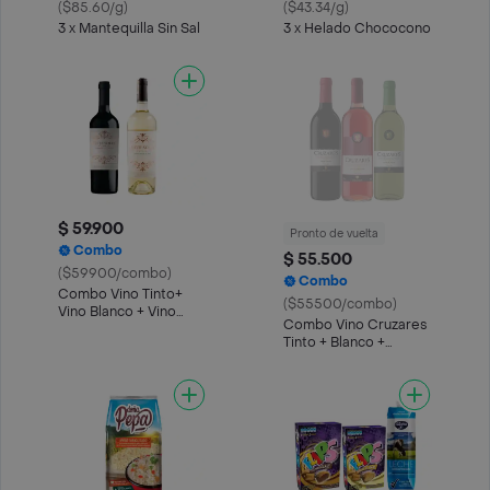
($85.60/g)
($43.34/g)
3 x Mantequilla Sin Sal
3 x Helado Chococono
$ 59.900
Pronto de vuelta
Combo
$ 55.500
($59900/combo)
Combo
Combo Vino Tinto+
($55500/combo)
Vino Blanco + Vino
Combo Vino Cruzares
Tinto
Tinto + Blanco +
Cabern.Sauvign.Rese
Rosado