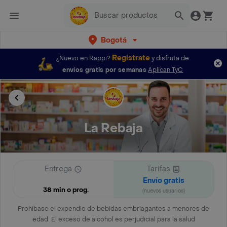
Bogotá
Regístrate
¿Nuevo en Rappi?
y disfruta de
envíos gratis por semanas
Aplican TyC
La Rebaja
Entrega
Tarifas
Envío gratis
38 min o prog.
(nuevos usuarios)
Prohíbase el expendio de bebidas embriagantes a menores de
edad. El exceso de alcohol es perjudicial para la salud