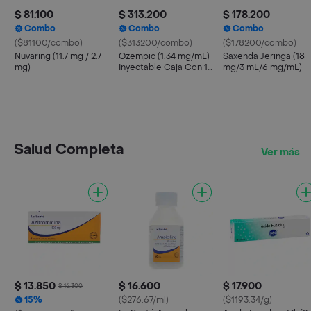
$ 81.100
$ 313.200
$ 178.200
Combo
Combo
Combo
($81100/combo)
($313200/combo)
($178200/combo)
Nuvaring (11.7 mg / 2.7
Ozempic (1.34 mg/mL)
Saxenda Jeringa (18
mg)
Inyectable Caja Con 1
mg/3 mL/6 mg/mL)
Pluma y 6 Agujas
Salud Completa
Ver más
$ 13.850
$ 16.600
$ 17.900
$ 16.300
15%
($276.67/ml)
($1193.34/g)