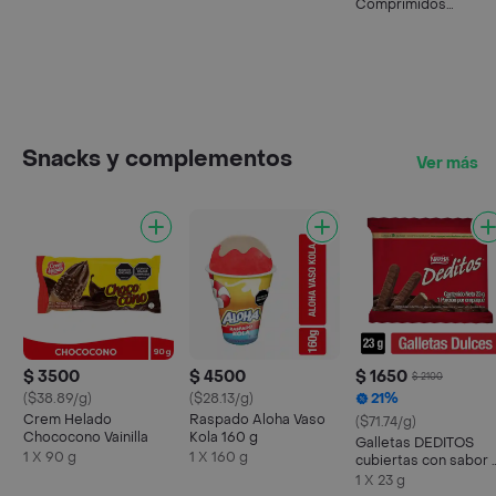
Comprimidos
Recubiertos
Snacks y complementos
Ver más
$ 3500
$ 4500
$ 1650
$ 2100
($38.89/g)
($28.13/g)
21%
Crem Helado
Raspado Aloha Vaso
($71.74/g)
Chococono Vainilla
Kola 160 g
Galletas DEDITOS
1 X 90 g
1 X 160 g
cubiertas con sabor 
chocolate x 23g
1 X 23 g