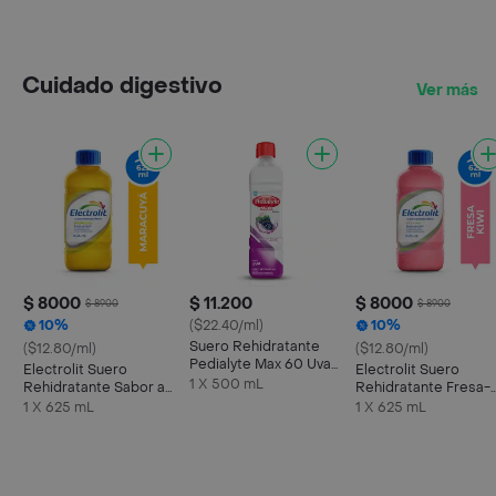
Cuidado digestivo
Ver más
$ 8000
$ 11.200
$ 8000
$ 8900
$ 8900
10%
($22.40/ml)
10%
Suero Rehidratante
($12.80/ml)
($12.80/ml)
Pedialyte Max 60 Uva
Electrolit Suero
Electrolit Suero
Frasco 500 mL
1 X 500 mL
Rehidratante Sabor a
Rehidratante Fresa-
Maracuyá
Kiwi
1 X 625 mL
1 X 625 mL