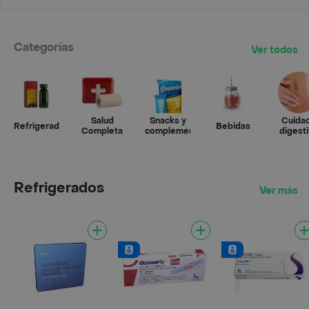
Categorías
Ver todos
Salud
Snacks y
Cuida
Refrigerados
Bebidas
Completa
complementos
digest
Refrigerados
Ver más