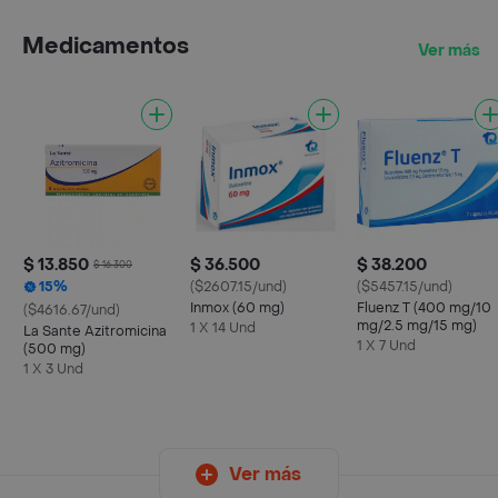
Medicamentos
Ver más
$ 13.850
$ 36.500
$ 38.200
$ 16.300
15%
($2607.15/und)
($5457.15/und)
Inmox (60 mg)
Fluenz T (400 mg/10
($4616.67/und)
mg/2.5 mg/15 mg)
1 X 14 Und
La Sante Azitromicina
1 X 7 Und
(500 mg)
1 X 3 Und
Ver más