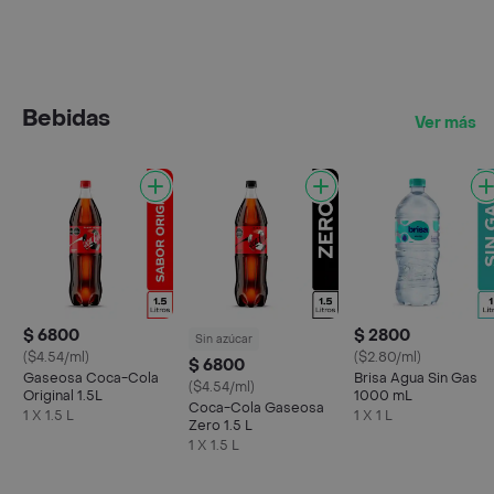
Bebidas
Ver más
$ 6800
$ 2800
Sin azúcar
($4.54/ml)
($2.80/ml)
$ 6800
Gaseosa Coca-Cola
Brisa Agua Sin Gas
($4.54/ml)
Original 1.5L
1000 mL
Coca-Cola Gaseosa
1 X 1.5 L
1 X 1 L
Zero 1.5 L
1 X 1.5 L