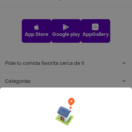
App Store
Google play
AppGallery
Pide tu comida favorita cerca de ti
Categorías
Únete a Rappi
Sobre Rappi