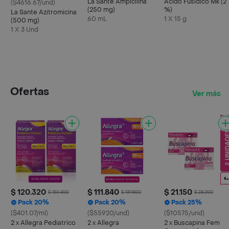
La Santé Ampicilina
Acido Fusidico Mk (2
($4616.67/und)
(250 mg)
%)
La Sante Azitromicina
60 mL
1 X 15 g
(500 mg)
1 X 3 Und
Ofertas
Ver más
$ 120.320
$ 111.840
$ 21.150
$ 150.400
$ 139.800
$ 28.200
Pack 20%
Pack 20%
Pack 25%
($401.07/ml)
($55920/und)
($10575/und)
2 x Allegra Pediatrico
2 x Allegra
2 x Buscapina Fem