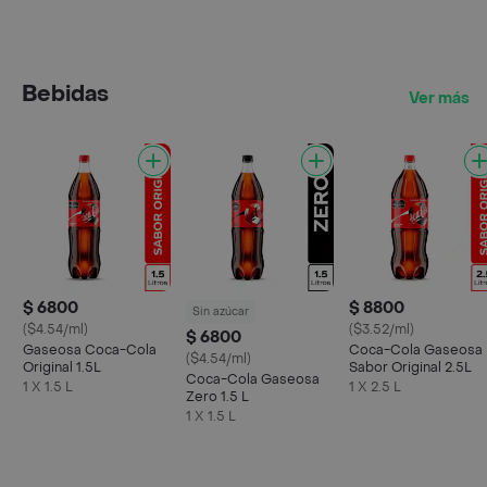
Bebidas
Ver más
$ 6800
$ 8800
Sin azúcar
($4.54/ml)
($3.52/ml)
$ 6800
Gaseosa Coca-Cola
Coca-Cola Gaseosa
($4.54/ml)
Original 1.5L
Sabor Original 2.5L
Coca-Cola Gaseosa
1 X 1.5 L
1 X 2.5 L
Zero 1.5 L
1 X 1.5 L