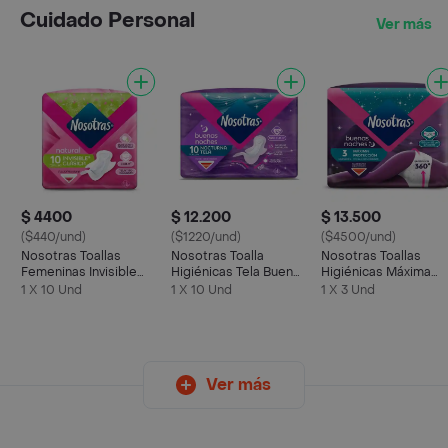
Cuidado Personal
Ver más
$ 4400
$ 12.200
$ 13.500
($440/und)
($1220/und)
($4500/und)
Nosotras Toallas
Nosotras Toalla
Nosotras Toallas
Femeninas Invisible
Higiénicas Tela Buenas
Higiénicas Máxima
Clásica
Noches
Protección Buenas
1 X 10 Und
1 X 10 Und
1 X 3 Und
Noches
Ver más