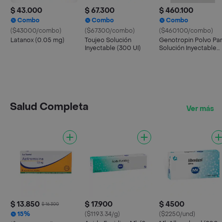
$ 43.000
$ 67.300
$ 460.100
Combo
Combo
Combo
($43000/combo)
($67300/combo)
($460100/combo)
Latanox (0.05 mg)
Toujeo Solución
Genotropin Polvo Pa
Inyectable (300 UI)
Solución Inyectable
(36 UI/12 mg)
Salud Completa
Ver más
$ 13.850
$ 17.900
$ 4500
$ 16.300
15%
($1193.34/g)
($2250/und)