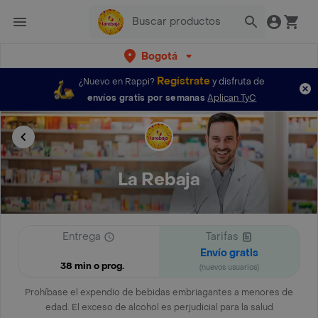
Bogotá
Regístrate
¿Nuevo en Rappi?
y disfruta de
envíos gratis por semanas
Aplican TyC
La Rebaja
Entrega
Tarifas
Envío gratis
38 min o prog.
(nuevos usuarios)
Prohíbase el expendio de bebidas embriagantes a menores de
edad. El exceso de alcohol es perjudicial para la salud