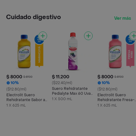
Cuidado digestivo
Ver más
$ 8000
$ 11.200
$ 8000
$ 8900
$ 8900
10%
($22.40/ml)
10%
Suero Rehidratante
($12.80/ml)
($12.80/ml)
Pedialyte Max 60 Uva
Electrolit Suero
Electrolit Suero
Frasco 500 mL
1 X 500 mL
Rehidratante Sabor a
Rehidratante Fresa-
Maracuyá
Kiwi
1 X 625 mL
1 X 625 mL