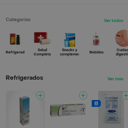
Categorías
Ver todos
Salud
Snacks y
Cuida
Refrigerados
Bebidas
Completa
complementos
digest
Refrigerados
Ver más