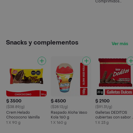
Comprimidos
Recubiertos
Snacks y complementos
Ver más
$ 3500
$ 4500
$ 2100
($38.89/g)
($28.13/g)
($91.31/g)
Crem Helado
Raspado Aloha Vaso
Galletas DEDITOS
Chococono Vainilla
Kola 160 g
cubiertas con sabor 
chocolate x 23g
1 X 90 g
1 X 160 g
1 X 23 g