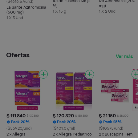
Acido Fusidico Mk (2
Mk Albendazol (200
($4616.67/und)
%)
mg)
La Sante Azitromicina
1 X 15 g
1 X 2 Und
(500 mg)
1 X 3 Und
Ofertas
Ver más
$ 111.840
$ 120.320
$ 21.150
$ 139.800
$ 150.400
$ 28.200
Pack 20%
Pack 20%
Pack 25%
($55920/und)
($401.07/ml)
($10575/und)
2 x Allegra
2 x Allegra Pediatrico
2 x Buscapina Fem