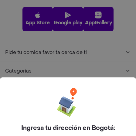
App Store
Google play
AppGallery
Pide tu comida favorita cerca de ti
Categorías
Únete a Rappi
Sobre Rappi
Facebook
Twitter
Instagram
Ingresa tu dirección en Bogotá: