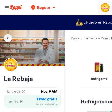
Bogotá
¿Nuevo en Rapp
Rappi
Farmacia A Domicil
La Rebaja
Refrigerados
Entrega
Hoy, 9 AM
Envío gratis
Refrigerado
Tarifas
(nuevos usuarios)