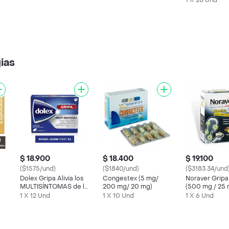
1 X 28 Und
gias
$ 18.900
$ 18.400
$ 19.100
($1575/und)
($1840/und)
($3183.34/und
Dolex Gripa Alivia los
Congestex (5 mg/
Noraver Grip
MULTISÍNTOMAS de la
200 mg/ 20 mg)
(500 mg / 25 
Gripa X 12 tabs
mg)
1 X 12 Und
1 X 10 Und
1 X 6 Und