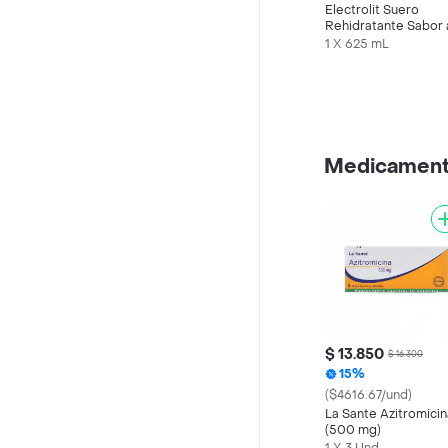
Electrolit Suero
Rehidratante Sabor 
Maracuyá
1 X 625 mL
Medicamen
$ 13.850
$ 16.300
15%
($4616.67/und)
La Sante Azitromicin
(500 mg)