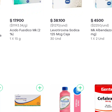
$ 17.900
$ 38.100
$ 4500
($1193.34/g)
($1270/und)
($2250/und)
Acido Fusidico Mk (2
Levotiroxina Sodica
Mk Albendazo
%)
125 Mcg Caja
mg)
a
1 X 15 g
30 Und
1 X 2 Und