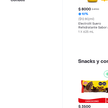
Combos
$ 8000
$ 8900
10%
($12.80/ml)
Electrolit Suero
Rehidratante Sabor 
Maracuyá
1 X 625 mL
Snacks y c
$ 3500