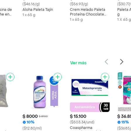
($46.16/g)
($56.93/g)
($30.77/
sina de
Aloha Paleta Tajín
Crem Helado Paleta
Paleta 
he en
Proteína Chocolate
g
1 x 65 g
Tosh
1 x 65 g
1 X 65 g
Ver más
$ 8000
$ 15.100
$ 36.8
$ 8900
10%
($503.34/und)
15%
Coaspharma
($12.80/ml)
($3685/