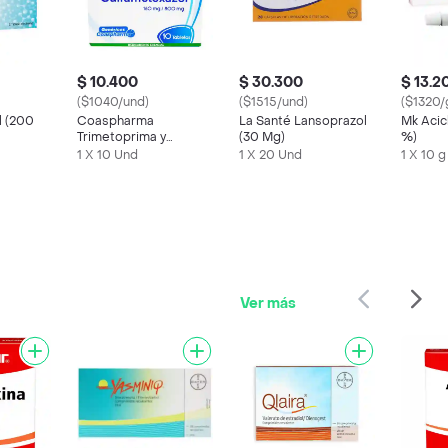
$ 10.400
$ 30.300
$ 13.2
($1040/und)
($1515/und)
($1320/
l (200
Coaspharma
La Santé Lansoprazol
Mk Acic
Trimetoprima y
(30 Mg)
%)
Sulfametoxazol (160
1 X 10 Und
1 X 20 Und
1 X 10 g
mg / 800 mg)
Ver más