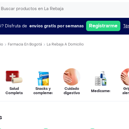
Registrarme
i?
Disfruta de
envíos gratis por semanas
Té
io
Farmacia En Bogotá
La Rebaja A Domicilio
Salud
Snacks y
Cuidado
Gri
Medicamentos
Completa
complementos
digestivo
ale
s