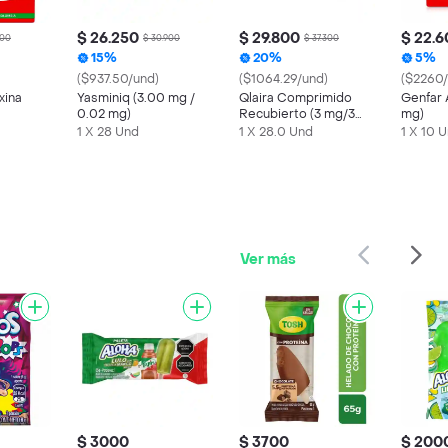
$ 26.250
$ 29.800
$ 22.
100
$ 30.900
$ 37.300
15%
20%
5%
($937.50/und)
($1064.29/und)
($2260/
xina
Yasminiq (3.00 mg /
Qlaira Comprimido
Genfar 
0.02 mg)
Recubierto (3 mg/3
mg)
mg)
1 X 28 Und
1 X 28.0 Und
1 X 10 
Ver más
$ 3000
$ 3700
$ 200