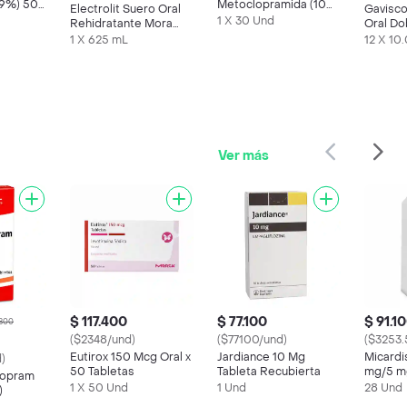
0.9%) 500
Metoclopramida (10
Electrolit Suero Oral
Gavisc
mg) 30 Tabletas
1 X 30 Und
Rehidratante Mora
Oral Do
Azul
Sachet
1 X 625 mL
12 X 10
Ver más
$ 117.400
$ 77.100
$ 91.1
.800
($2348/und)
($77100/und)
($3253.
Eutirox 150 Mcg Oral x
Jardiance 10 Mg
Micardi
)
50 Tabletas
Tableta Recubierta
mg/5 m
lopram
1 X 50 Und
1 Und
28 Und
)