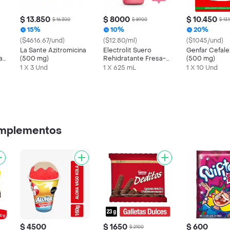
$ 13.850
$ 8000
$ 10.450
$ 16.300
$ 8900
$ 13.
15%
10%
20%
($4616.67/und)
($12.80/ml)
($1045/und)
La Sante Azitromicina
Electrolit Suero
Genfar Cefale
a
(500 mg)
Rehidratante Fresa-
(500 mg)
Kiwi
1 X 3 Und
1 X 625 mL
1 X 10 Und
omplementos
$ 4500
$ 1650
$ 600
$ 2100