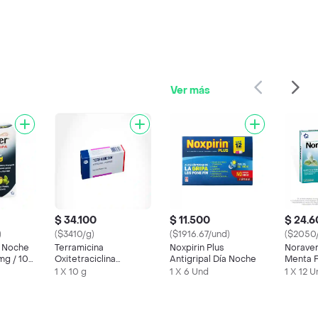
Ver más
$ 34.100
$ 11.500
$ 24.
)
($3410/g)
($1916.67/und)
($2050
a Noche
Terramicina
Noxpirin Plus
Noraver
mg / 10
Oxitetraciclina
Antigripal Día Noche
Menta F
Polimixina B
mg/1.4 
1 X 10 g
1 X 6 Und
1 X 12 