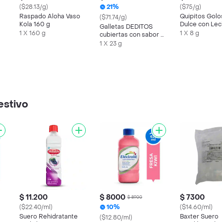
($28.13/g)
21%
($75/g)
Raspado Aloha Vaso
Quipitos Golo
($71.74/g)
Kola 160 g
Dulce con Lec
Galletas DEDITOS
Polvo Pops
1 X 160 g
1 X 8 g
cubiertas con sabor a
chocolate x 23g
1 X 23 g
estivo
$ 11.200
$ 8000
$ 7300
$ 8900
($22.40/ml)
10%
($14.60/ml)
Suero Rehidratante
Baxter Suero
($12.80/ml)