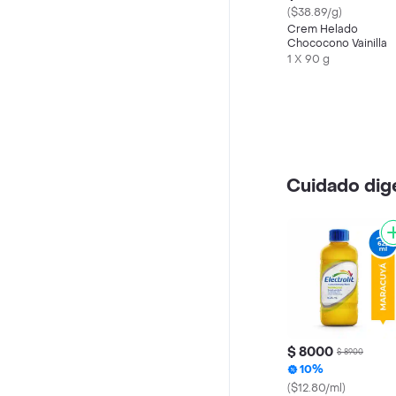
($38.89/g)
Crem Helado
Chococono Vainilla
1 X 90 g
Cuidado dig
$ 8000
$ 8900
10%
($12.80/ml)