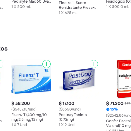
Pedialyte Max 60 Uva
Fisiológico (
Electrolit Suero
Frasco 500 mL
mL
1 X 500 mL
1 X 500.0 mL
a
Rehidratante Fresa-
Kiwi
1 X 625 mL
tos
$ 38.200
$ 17.100
$ 71.200
$ 83
($5457.15/und)
($8550/und)
15%
Fluenz T (400 mg/10
Postday Tableta
($2542.86/und
mg/2.5 mg/15 mg)
(0.75mg)
a
Genfar Escita
1 X 7 Und
1 X 2 Und
Vía oral(10 mg