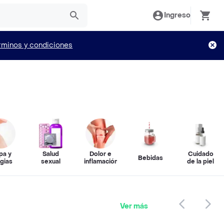
Ingreso
rminos y condiciones
pa y
Salud
Dolor e
Cuidado
Bebidas
rgias
sexual
inflamación
de la piel
Ver más