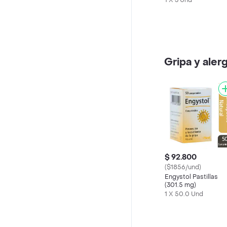
1 X 3 Und
Gripa y aler
$ 92.800
($1856/und)
Engystol Pastillas
(301.5 mg)
1 X 50.0 Und