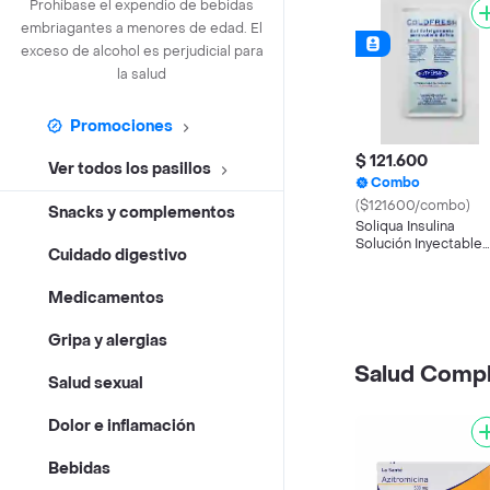
Prohíbase el expendio de bebidas
embriagantes a menores de edad. El
exceso de alcohol es perjudicial para
la salud
Promociones
$ 121.600
Ver todos los pasillos
Combo
($121600/combo)
Snacks y complementos
Soliqua Insulina
Solución Inyectable
Cuidado digestivo
(100 mL / 33 mL)
Medicamentos
Gripa y alergias
Salud Comp
Salud sexual
Dolor e inflamación
Bebidas