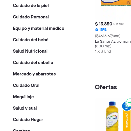
Cuidado de la piel
Cuidado Personal
$ 13.850
$ 16.300
Equipo y material médico
15%
($4616.67/und)
Cuidado del bebé
La Sante Azitromicin
(500 mg)
Salud Nutricional
1 X 3 Und
Cuidado del cabello
Mercado y abarrotes
Cuidado Oral
Ofertas
Maquillaje
Salud visual
Cuidado Hogar