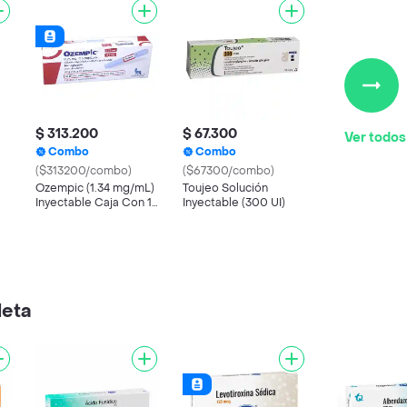
$ 313.200
$ 67.300
Ver todos
Combo
Combo
($313200/combo)
($67300/combo)
Ozempic (1.34 mg/mL)
Toujeo Solución
Inyectable Caja Con 1
Inyectable (300 UI)
Pluma y 6 Agujas
leta