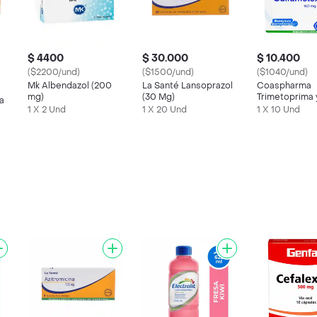
$ 4400
$ 30.000
$ 10.400
($2200/und)
($1500/und)
($1040/und)
Mk Albendazol (200
La Santé Lansoprazol
Coaspharma
mg)
(30 Mg)
Trimetoprima 
a
Sulfametoxazo
1 X 2 Und
1 X 20 Und
1 X 10 Und
mg / 800 mg)