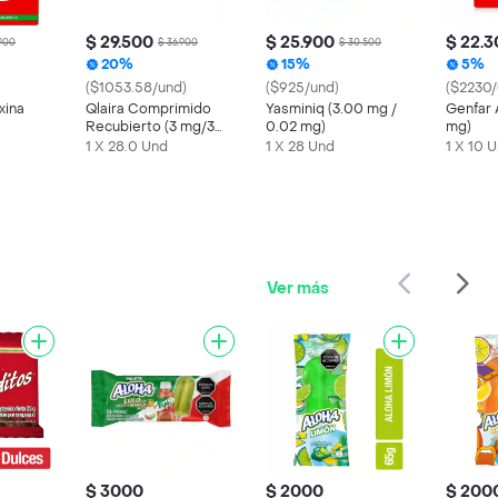
$ 29.500
$ 25.900
$ 22.
.900
$ 36.900
$ 30.500
20%
15%
5%
($1053.58/und)
($925/und)
($2230/
xina
Qlaira Comprimido
Yasminiq (3.00 mg /
Genfar 
Recubierto (3 mg/3
0.02 mg)
mg)
mg)
1 X 28.0 Und
1 X 28 Und
1 X 10 
Ver más
$ 3000
$ 2000
$ 200