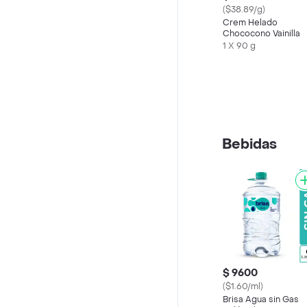
($38.89/g)
Crem Helado
Chococono Vainilla
1 X 90 g
Bebidas
$ 9600
($1.60/ml)
Brisa Agua sin Gas