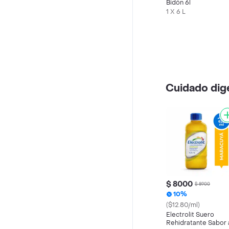
Bidón 6l
1 X 6 L
Cuidado dig
$ 8000
$ 8900
10%
($12.80/ml)
Electrolit Suero
Rehidratante Sabor 