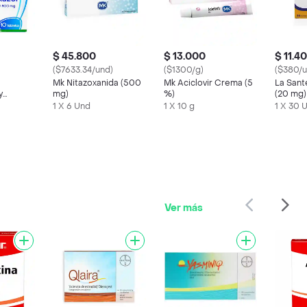
$ 45.800
$ 13.000
$ 11.4
($7633.34/und)
($1300/g)
($380/u
Mk Nitazoxanida (500
Mk Aciclovir Crema (5
La San
y
mg)
%)
(20 mg)
l (160
1 X 6 Und
1 X 10 g
1 X 30 
Ver más