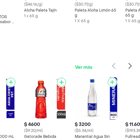
($46.16/g)
($30.77/g)
($30.77/
Aloha Paleta Tajín
Paleta Aloha Limón 65
Paleta 
g
65 g
1 x 65 g
ITOS
1 X 65 g
1 X 65 g
 sabor a
3g
Ver más
$ 4600
$ 3200
$ 11.6
($9.20/ml)
($5.34/ml)
($193.3
1000 mL
Gatorade Bebida
Manantial Agua Sin
Fullrea