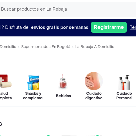
Registrarme
i?
Disfruta de
envíos gratis por semanas
Té
Domicilio
Supermercados En Bogotá
La Rebaja A Domicilio
alud
Snacks y
Cuidado
Cuidado
Bebidas
mpleta
complementos
digestivo
Personal
s