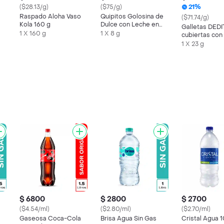
($28.13/g)
($75/g)
21%
Raspado Aloha Vaso
Quipitos Golosina de
($71.74/g)
Kola 160 g
Dulce con Leche en
Galletas DED
Polvo Pops
1 X 160 g
1 X 8 g
cubiertas con
chocolate x 2
1 X 23 g
$ 6800
$ 2800
$ 2700
($4.54/ml)
($2.80/ml)
($2.70/ml)
Gaseosa Coca-Cola
Brisa Agua Sin Gas
Cristal Agua 