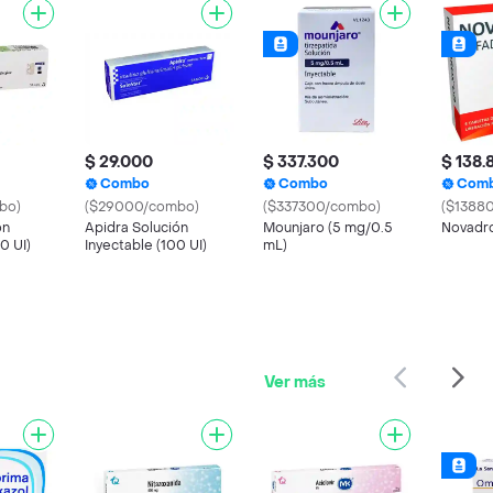
$ 29.000
$ 337.300
$ 138.
Combo
Combo
Com
bo)
($29000/combo)
($337300/combo)
($1388
ón
Apidra Solución
Mounjaro (5 mg/0.5
Novadro
0 UI)
Inyectable (100 UI)
mL)
Ver más