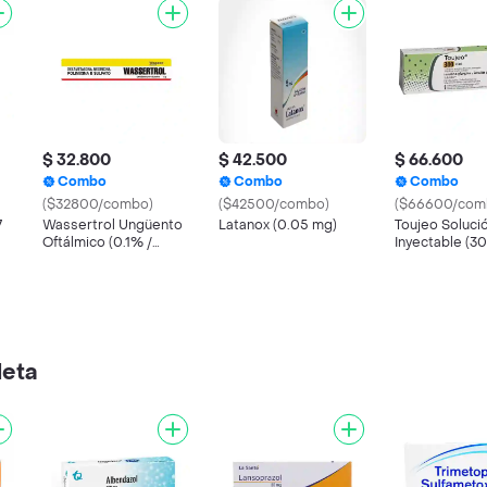
$ 32.800
$ 42.500
$ 66.600
Combo
Combo
Combo
($32800/combo)
($42500/combo)
($66600/com
7
Wassertrol Ungüento
Latanox (0.05 mg)
Toujeo Soluci
Oftálmico (0.1% /
Inyectable (30
0.35% / 6000 IU)
leta