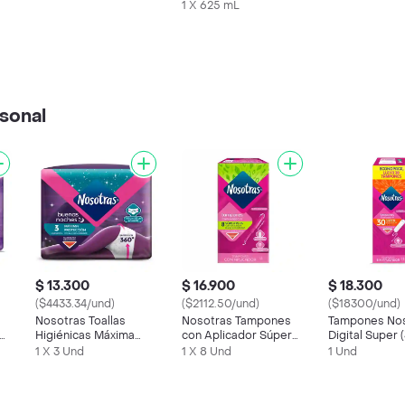
Kiwi
1 X 625 mL
sonal
$ 13.300
$ 16.900
$ 18.300
($4433.34/und)
($2112.50/und)
($18300/und)
Nosotras Toallas
Nosotras Tampones
Tampones No
nas
Higiénicas Máxima
con Aplicador Súper
Digital Super 
Protección Buenas
Plus
1 X 3 Und
1 X 8 Und
1 Und
Noches