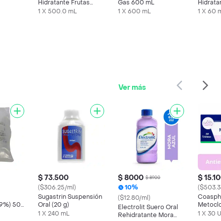
Hidratante Frutas
Gas 600 mL
Hidrata
Tropicales 500 mL
Para El
1 X 500.0 mL
1 X 600 mL
1 X 60 
Ml
Ver más
$ 73.500
$ 8000
$ 15.1
$ 8900
($306.25/ml)
10%
($503.3
Sugastrin Suspensión
Coasph
($12.80/ml)
0.9%) 500
Oral (20 g)
Metoclo
Electrolit Suero Oral
mg) 30 
1 X 240 mL
1 X 30 
Rehidratante Mora