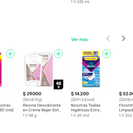
Azul
1 X 625 mL
Ver más
$ 29.000
$ 14.200
$ 52.
($604.17/g)
($591.67/und)
($208/m
sotras
Rexona Desodorante
Nosotras Toallas
Fitosti
(30 Und)
en Crema Mujer Solid
Higiénicas Extra
Limpiad
Classic
Protección
con Ba
1 X 48 g
1 X 24 Und
1 X 250