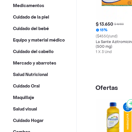
Medicamentos
Cuidado de la piel
$ 13.650
$ 16.100
Cuidado del bebé
15%
($4550/und)
Equipo y material médico
La Sante Azitromicin
(500 mg)
Cuidado del cabello
1 X 3 Und
Mercado y abarrotes
Salud Nutricional
Cuidado Oral
Ofertas
Maquillaje
Salud visual
Cuidado Hogar