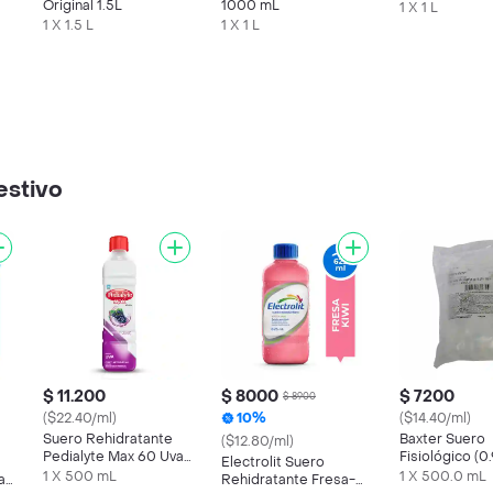
Original 1.5L
1000 mL
1 X 1 L
1 X 1.5 L
1 X 1 L
estivo
$ 11.200
$ 8000
$ 7200
$ 8900
($22.40/ml)
10%
($14.40/ml)
Suero Rehidratante
Baxter Suero
($12.80/ml)
Pedialyte Max 60 Uva
Fisiológico (
Electrolit Suero
Frasco 500 mL
mL
1 X 500 mL
1 X 500.0 mL
a
Rehidratante Fresa-