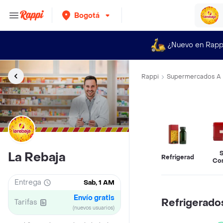
Bogotá
¿Nuevo en Rapp
Rappi
Supermercados A 
S
La Rebaja
Refrigerados
Co
Entrega
Sab, 1 AM
Envío gratis
Refrigerado
Tarifas
(nuevos usuarios)