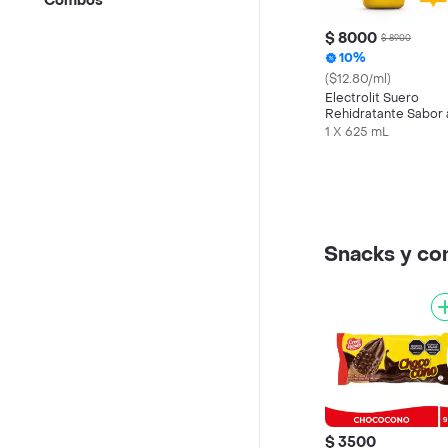
Combos
$ 8000
$ 8900
10%
($12.80/ml)
Electrolit Suero
Rehidratante Sabor 
Maracuyá
1 X 625 mL
Snacks y c
$ 3500