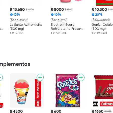
$ 13.650
$ 8000
$ 10.300
$ 16.100
$ 8900
$ 12
15%
10%
20%
($4550/und)
($12.80/ml)
($1030/und)
La Sante Azitromicina
Electrolit Suero
Genfar Cefale
a
(500 mg)
Rehidratante Fresa-
(500 mg)
Kiwi
1 X 3 Und
1 X 625 mL
1 X 10 Und
omplementos
$ 4500
$ 600
$ 1650
$ 2100