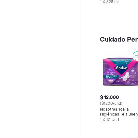
Maracuyá
1 X 625 mL
Cuidado Per
$ 12.000
($1200/und)
Nosotras Toalla
Higiénicas Tela Bue
Noches
1 X 10 Und