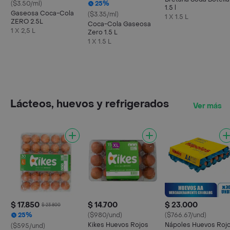
($3.50/ml)
25%
1.5 l
Gaseosa Coca-Cola
($3.35/ml)
1 X 1.5 L
ZERO 2.5L
Coca-Cola Gaseosa
1 X 2,5 L
Zero 1.5 L
1 X 1.5 L
Lácteos, huevos y refrigerados
Ver más
$ 17.850
$ 14.700
$ 23.000
$ 23.800
25%
($980/und)
($766.67/und)
Kikes Huevos Rojos
Nápoles Huevos Roj
($595/und)