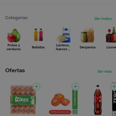
Categorías
Ver todos
Frutas y
Lácteos,
Bebidas
Despensa
Licor
verduras
huevos y
refrigerados
Ofertas
Ver más