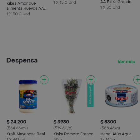
AA Extra Grande
1 X 15.0 Und
Kikes Amor que
1 X 30 Und
alimenta Huevos AA
Rojos L
1 X 30.0 Und
Despensa
Ver más
$ 24.200
$ 3980
$ 8300
($54.63/ml)
($79.60/g)
($58.46/g)
Kraft Mayonesa Real
Kiska Romero Fresco
Isabel Atún Agua
1 X 443 mL
50 g
1 x 142 g