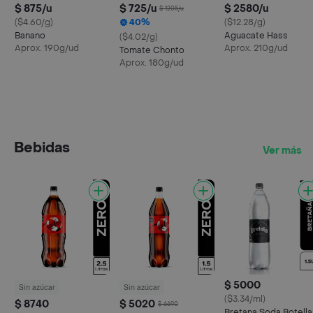
$ 875/u
$ 725/u
$ 2580/u
$ 1205/u
($4.60/g)
40%
($12.28/g)
Banano
Aguacate Hass
($4.02/g)
Aprox. 190g/ud
Aprox. 210g/ud
Tomate Chonto
Aprox. 180g/ud
Bebidas
Ver más
$ 5000
Sin azúcar
Sin azúcar
($3.34/ml)
$ 8740
$ 5020
$ 6690
Bretana Soda Botella