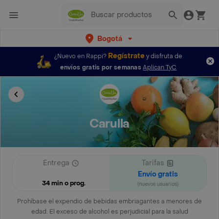
Bogotá
Regístrate
¿Nuevo en Rappi?
y disfruta de
envíos gratis por semanas
Aplican TyC
Carulla
Entrega
Tarifas
Envío gratis
34 min o prog.
(nuevos usuarios)
Prohíbase el expendio de bebidas embriagantes a menores de
edad. El exceso de alcohol es perjudicial para la salud