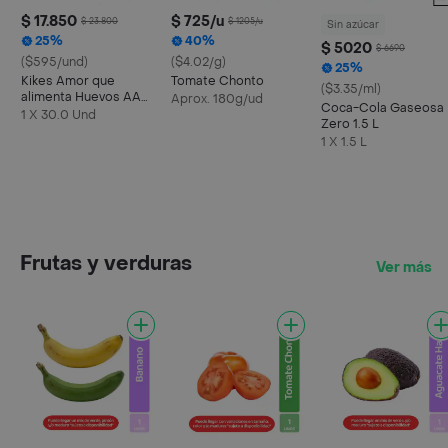
$ 17.850
$ 725/u
$ 23.800
$ 1205/u
Sin azúcar
25%
40%
$ 5020
$ 6690
($595/und)
($4.02/g)
25%
Kikes Amor que
Tomate Chonto
($3.35/ml)
alimenta Huevos AA
Aprox. 180g/ud
Coca-Cola Gaseosa
Rojos L
1 X 30.0 Und
Zero 1.5 L
1 X 1.5 L
Frutas y verduras
Ver más