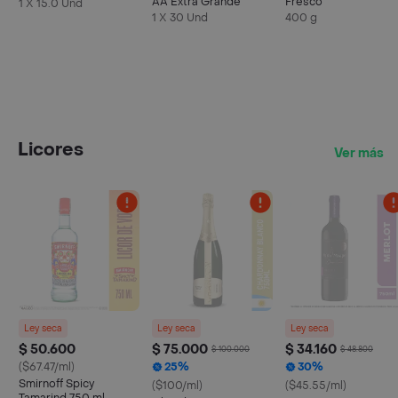
AA Extra Grande
Fresco
1 X 15.0 Und
1 X 30 Und
400 g
Licores
Ver más
Ley seca
Ley seca
Ley seca
$ 50.600
$ 75.000
$ 34.160
$ 100.000
$ 48.800
($67.47/ml)
25%
30%
Smirnoff Spicy
($100/ml)
($45.55/ml)