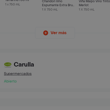
Tamarind 750 ml
Chandon Vino
Viña Maipo Vino Tinto
1 x 750 mL
Espumante Extra Brut
Merlot
750 ml
1 X 750 mL
1 X 750 mL
Ver más
Carulla
Supermercados
Abierto