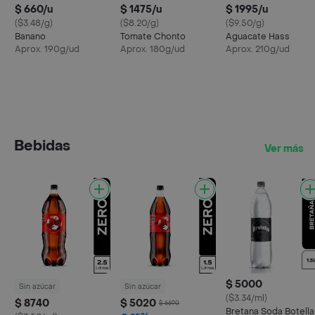
$ 660/u
$ 1475/u
$ 1995/u
($3.48/g)
($8.20/g)
($9.50/g)
Banano
Tomate Chonto
Aguacate Hass
Aprox. 190g/ud
Aprox. 180g/ud
Aprox. 210g/ud
Bebidas
Ver más
$ 5000
Sin azúcar
Sin azúcar
($3.34/ml)
$ 8740
$ 5020
$ 6690
Bretana Soda Botella