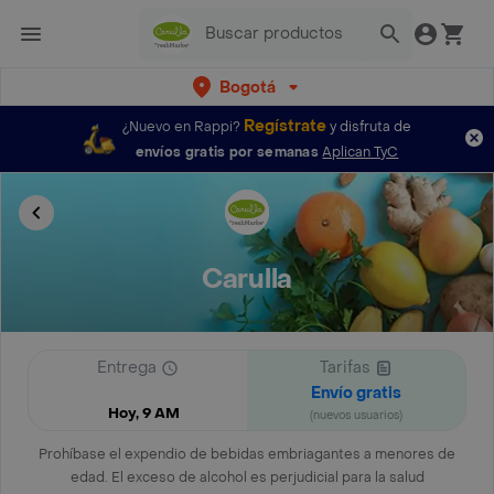
Bogotá
Regístrate
¿Nuevo en Rappi?
y disfruta de
envíos gratis por semanas
Aplican TyC
Carulla
Entrega
Tarifas
Envío gratis
Hoy, 9 AM
(nuevos usuarios)
Prohíbase el expendio de bebidas embriagantes a menores de
edad. El exceso de alcohol es perjudicial para la salud