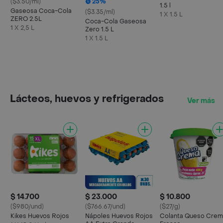
($3.50/ml)
25%
1.5 l
Gaseosa Coca-Cola
($3.35/ml)
1 X 1.5 L
ZERO 2.5L
Coca-Cola Gaseosa
1 X 2,5 L
Zero 1.5 L
1 X 1.5 L
Lácteos, huevos y refrigerados
Ver más
$ 14.700
$ 23.000
$ 10.800
($980/und)
($766.67/und)
($27/g)
Kikes Huevos Rojos
Nápoles Huevos Rojos
Colanta Queso Crem