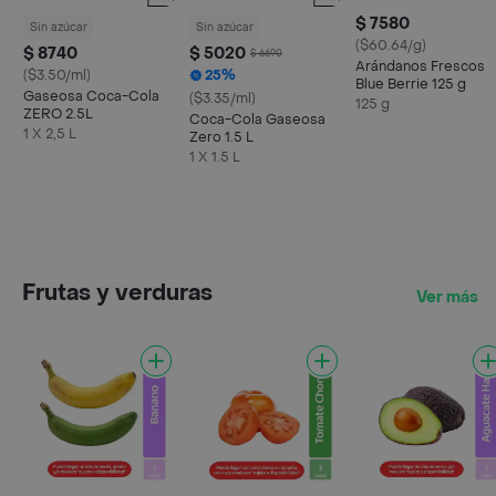
$ 7580
Sin azúcar
Sin azúcar
($60.64/g)
$ 8740
$ 5020
$ 6690
Arándanos Frescos
($3.50/ml)
25%
Blue Berrie 125 g
Gaseosa Coca-Cola
($3.35/ml)
125 g
ZERO 2.5L
Coca-Cola Gaseosa
1 X 2,5 L
Zero 1.5 L
1 X 1.5 L
Frutas y verduras
Ver más