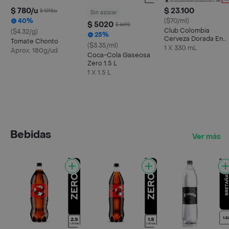
$ 780/u
$ 23.100
$ 1295/u
Sin azúcar
40%
($70/ml)
$ 5020
$ 6690
Club Colombia
($4.32/g)
25%
Cerveza Dorada En
Tomate Chonto
($3.35/ml)
Lata 330 ML X6 Unds
1 X 330 mL
Aprox. 180g/ud
Coca-Cola Gaseosa
Zero 1.5 L
1 X 1.5 L
Bebidas
Ver más