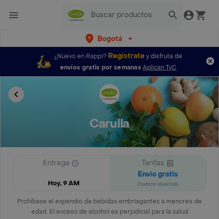
Bogotá
Regístrate
¿Nuevo en Rappi?
y disfruta de
envíos gratis por semanas
Aplican TyC
Carulla
Entrega
Tarifas
Envío gratis
Hoy, 9 AM
(nuevos usuarios)
Prohíbase el expendio de bebidas embriagantes a menores de
edad. El exceso de alcohol es perjudicial para la salud