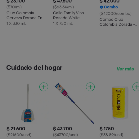
$ 23.100
$ 47.500
$ 42.000
($70/ml)
($63.34/ml)
Combo
Club Colombia
Gallo Family Vino
($42000/combo)
Cerveza Dorada En
Rosado White
Combo Club
Lata 330 ML X6 Unds
Zinfandel
1 X 330 mL
1 X 750 mL
Colombia Dorada +
Taeq Carne De Res
Molida
Cuidado del hogar
Ver más
$ 21.600
$ 43.700
$ 1750
($21600/und)
($43700/und)
($38.89/und)