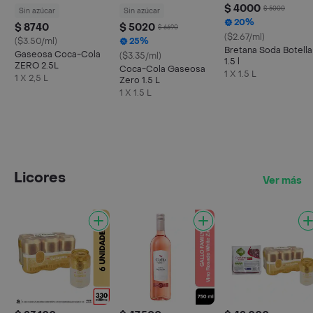
$ 4000
$ 5000
Sin azúcar
Sin azúcar
20%
$ 8740
$ 5020
$ 6690
($2.67/ml)
($3.50/ml)
25%
Bretana Soda Botella
Gaseosa Coca-Cola
($3.35/ml)
1.5 l
ZERO 2.5L
Coca-Cola Gaseosa
1 X 1.5 L
1 X 2,5 L
Zero 1.5 L
1 X 1.5 L
Licores
Ver más