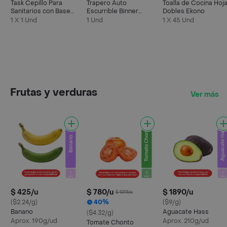
Task Cepillo Para
Trapero Auto
Toalla de Cocina Hoj
Sanitarios con Base
Escurrible Binner
Dobles Ekono
Blanco
107561
1 X 1 Und
1 Und
1 X 45 Und
Frutas y verduras
Ver más
$ 425/u
$ 780/u
$ 1890/u
$ 1295/u
($2.24/g)
40%
($9/g)
Banano
Aguacate Hass
($4.32/g)
Aprox. 190g/ud
Aprox. 210g/ud
Tomate Chonto