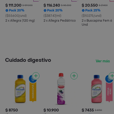
$ 111.200
$ 116.240
$ 20.550
$ 139.000
$ 145.300
$ 27.400
Pack 20%
Pack 20%
Pack 25%
($55600/und)
($387.47/ml)
($10275/und)
2 x Allegra (120 mg)
2 x Allegra Pediátrico
2 x Buscapina Fem 6
Und
Cuidado digestivo
Ver más
$ 8750
$ 10.900
$ 7435
$ 8750