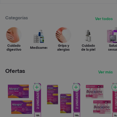
Categorías
Ver todos
Cuidado
Gripa y
Cuidado
Salu
Medicamentos
digestivo
alergias
de la piel
sexua
Ofertas
Ver más