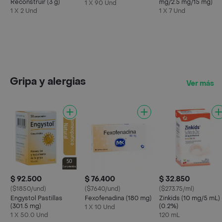
Reconstruir (3 g)
mg/2.5 mg/15 mg)
1 X 90 Und
1 X 2 Und
1 X 7 Und
Gripa y alergias
Ver más
$ 92.500
$ 76.400
$ 32.850
($1850/und)
($7640/und)
($273.75/ml)
Engystol Pastillas
Fexofenadina (180 mg)
Zinkids (10 mg/5 mL)
(301.5 mg)
(0.2%)
1 X 10 Und
1 X 50.0 Und
120 mL