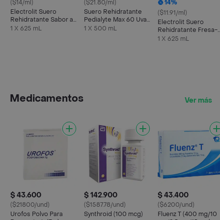
($14/ml)
($21.80/ml)
14%
Electrolit Suero
Suero Rehidratante
($11.91/ml)
Rehidratante Sabor a
Pedialyte Max 60 Uva
Electrolit Suero
Maracuyá
Frasco 500 mL
1 X 625 mL
1 X 500 mL
Rehidratante Fresa-
Kiwi
1 X 625 mL
Medicamentos
Ver más
$ 43.600
$ 142.900
$ 43.400
($21800/und)
($1587.78/und)
($6200/und)
Urofos Polvo Para
Synthroid (100 mcg)
Fluenz T (400 mg/10