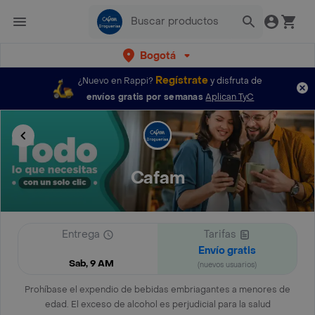
Bogotá
Regístrate
¿Nuevo en Rappi?
y disfruta de
envíos gratis por semanas
Aplican TyC
Cafam
Entrega
Tarifas
Envío gratis
Sab, 9 AM
(nuevos usuarios)
Prohíbase el expendio de bebidas embriagantes a menores de
edad. El exceso de alcohol es perjudicial para la salud