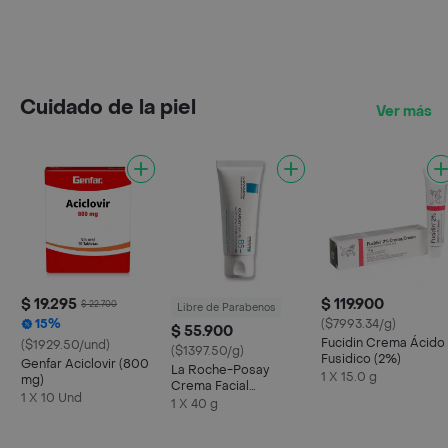
Cuidado de la piel
Ver más
$ 19.295
$ 119.900
$ 22.700
Libre de Parabenos
15%
($7993.34/g)
$ 55.900
Fucidin Crema Ácido
($1929.50/und)
($1397.50/g)
Fusidico (2%)
Genfar Aciclovir (800
La Roche-Posay
1 X 15.0 g
mg)
Crema Facial
1 X 10 Und
Cicaplast Baume B5 +
1 X 40 g