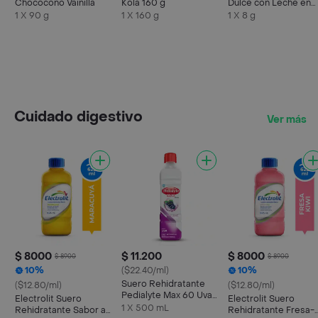
Chococono Vainilla
Kola 160 g
Dulce con Leche en
Polvo Pops
1 X 90 g
1 X 160 g
1 X 8 g
Cuidado digestivo
Ver más
$ 8000
$ 11.200
$ 8000
$ 8900
$ 8900
10%
($22.40/ml)
10%
Suero Rehidratante
($12.80/ml)
($12.80/ml)
Pedialyte Max 60 Uva
Electrolit Suero
Electrolit Suero
Frasco 500 mL
1 X 500 mL
Rehidratante Sabor a
Rehidratante Fresa-