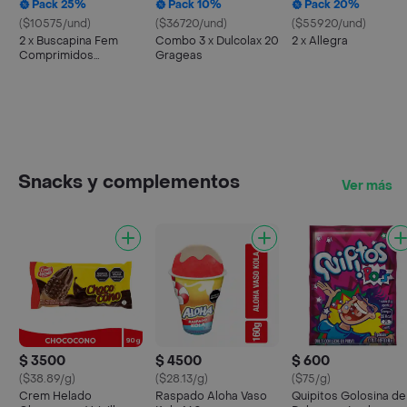
Pack 25%
Pack 10%
Pack 20%
($10575/und)
($36720/und)
($55920/und)
2 x Buscapina Fem
Combo 3 x Dulcolax 20
2 x Allegra
Comprimidos
Grageas
Recubiertos
Snacks y complementos
Ver más
$ 3500
$ 4500
$ 600
($38.89/g)
($28.13/g)
($75/g)
Crem Helado
Raspado Aloha Vaso
Quipitos Golosina de