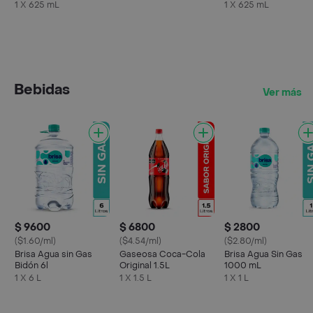
Maracuyá
Kiwi
1 X 625 mL
1 X 625 mL
Bebidas
Ver más
$ 9600
$ 6800
$ 2800
($1.60/ml)
($4.54/ml)
($2.80/ml)
Brisa Agua sin Gas
Gaseosa Coca-Cola
Brisa Agua Sin Gas
Bidón 6l
Original 1.5L
1000 mL
1 X 6 L
1 X 1.5 L
1 X 1 L