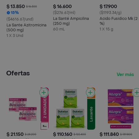
$ 13.850
$ 16.600
$ 17.900
$ 16.300
15%
($276.67/ml)
($1193.34/g)
La Santé Ampicilina
Acido Fusidico Mk (2
($4616.67/und)
(250 mg)
%)
La Sante Azitromicina
60 mL
1 X 15 g
(500 mg)
1 X 3 Und
Ofertas
Ver más
$ 21.150
$ 110.160
$ 111.840
$ 28.200
$ 122.400
$ 139.800