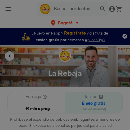
Bogotá
Regístrate
¿Nuevo en Rappi?
y disfruta de
envíos gratis por semanas
Aplican TyC
La Rebaja
Entrega
Tarifas
Envío gratis
19 min o prog.
(nuevos usuarios)
Prohíbase el expendio de bebidas embriagantes a menores de
edad. El exceso de alcohol es perjudicial para la salud