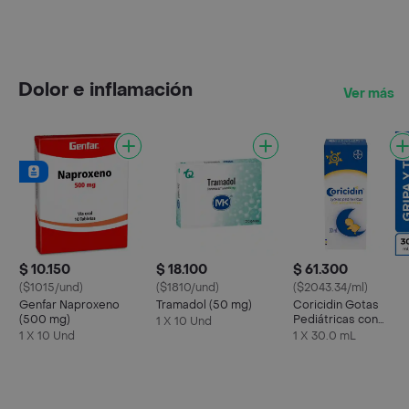
Dolor e inflamación
Ver más
$ 10.150
$ 18.100
$ 61.300
($1015/und)
($1810/und)
($2043.34/ml)
Genfar Naproxeno
Tramadol (50 mg)
Coricidin Gotas
(500 mg)
Pediátricas con
1 X 10 Und
Acetaminofén
1 X 10 Und
1 X 30.0 mL