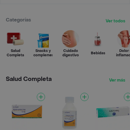
Categorías
Ver todos
Salud
Snacks y
Cuidado
Dolor
Bebidas
Completa
complementos
digestivo
inflama
Salud Completa
Ver más