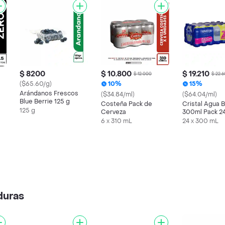
$ 8200
$ 10.800
$ 19.210
$ 12.000
$ 22.
($65.60/g)
10%
15%
Arándanos Frescos
($34.84/ml)
($64.04/ml)
Blue Berrie 125 g
Costeña Pack de
Cristal Agua B
125 g
Cerveza
300ml Pack 2
6 x 310 mL
24 x 300 mL
duras