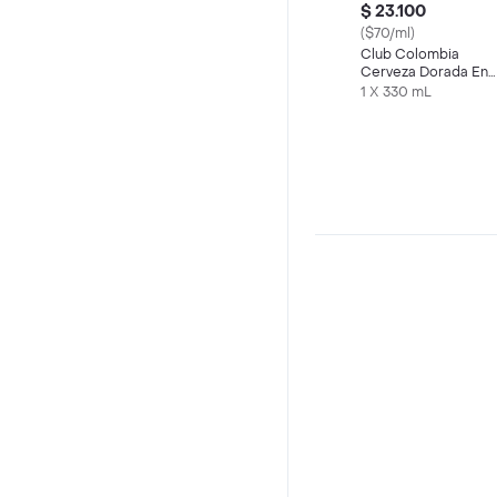
$ 23.100
($70/ml)
Club Colombia
Cerveza Dorada En
Lata 330 ML X6 Und
1 X 330 mL