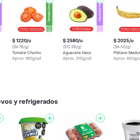
$ 1220/u
$ 2580/u
$ 2025/u
($6.78/g)
($12.28/g)
($4.50/g)
Tomate Chonto
Aguacate Hass
Plátano Madu
Aprox. 180g/ud
Aprox. 210g/ud
Aprox. 450g/
vos y refrigerados