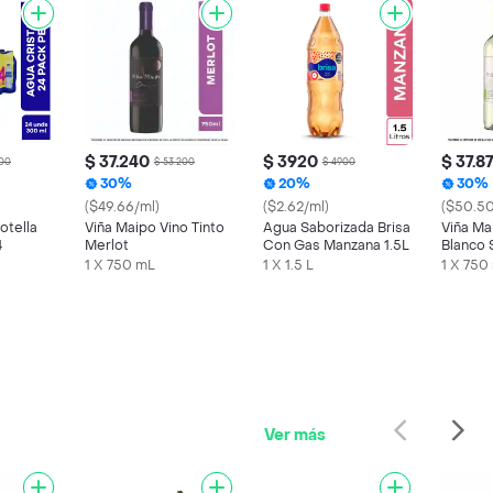
$ 37.240
$ 3920
$ 37.8
600
$ 53.200
$ 4900
30%
20%
30%
($49.66/ml)
($2.62/ml)
($50.50
otella
Viña Maipo Vino Tinto
Agua Saborizada Brisa
Viña Ma
4
Merlot
Con Gas Manzana 1.5L
Blanco 
Blanc
1 X 750 mL
1 X 1.5 L
1 X 750
Ver más