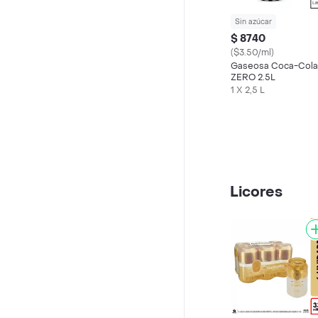
Sin azúcar
$ 8740
($3.50/ml)
Gaseosa Coca-Cola
ZERO 2.5L
1 X 2,5 L
Licores