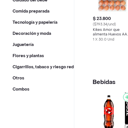
Cuidado del bebé
Comida preparada
$ 23.800
Tecnología y papelería
($793.34/und)
Kikes Amor que
Decoración y moda
alimenta Huevos AA
Rojos L
1 X 30.0 Und
Juguetería
Flores y plantas
Cigarrillos, tabaco y riesgo reducido
Otros
Bebidas
Combos