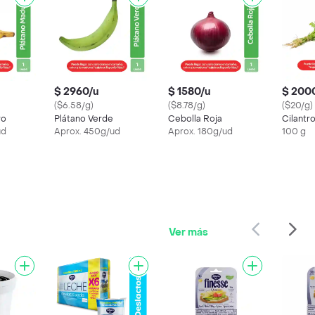
$ 2960/u
$ 1580/u
$ 200
($6.58/g)
($8.78/g)
($20/g)
ro
Plátano Verde
Cebolla Roja
Cilantr
ud
Aprox. 450g/ud
Aprox. 180g/ud
100 g
Ver más