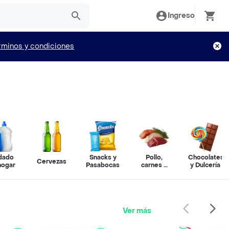
Ingreso
rminos y condiciones
dado
Snacks y
Pollo,
Chocolates
Cervezas
hogar
Pasabocas
carnes y
y Dulcería
pescado
Ver más