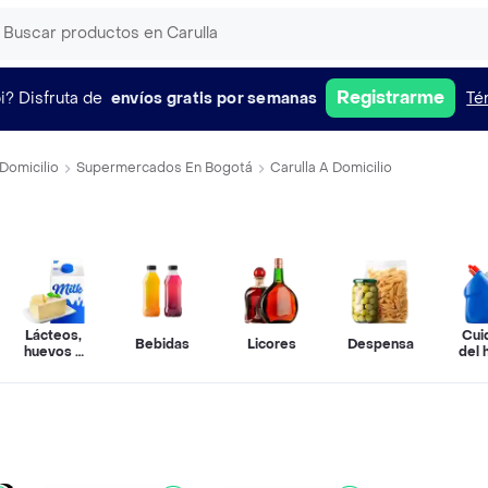
Registrarme
i?
Disfruta de
envíos gratis por semanas
Té
Domicilio
Supermercados En Bogotá
Carulla A Domicilio
Lácteos,
Cui
Bebidas
Licores
Despensa
huevos y
del 
refrigerados