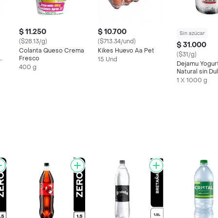
$ 11.250
$ 10.700
Sin azúcar
($28.13/g)
($713.34/und)
$ 31.000
Colanta Queso Crema
Kikes Huevo Aa Pet
($31/g)
Fresco
15 Und
Dejamu Yogur
400 g
Natural sin Du
1 X 1000 g