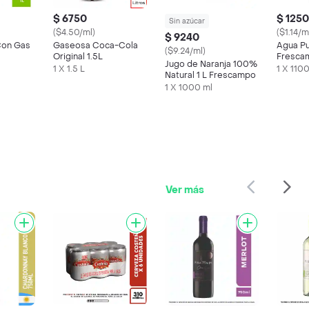
$ 6750
$ 1250
Sin azúcar
($4.50/ml)
($1.14/m
$ 9240
Con Gas
Gaseosa Coca-Cola
Agua Pu
($9.24/ml)
Original 1.5L
Fresca
Jugo de Naranja 100%
1 X 1.5 L
1 X 110
Natural 1 L Frescampo
1 X 1000 ml
Ver más