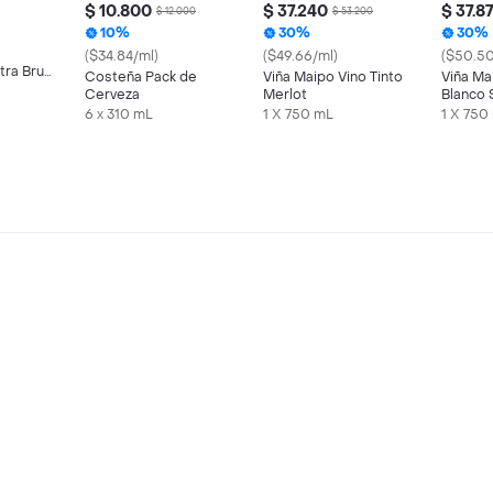
$ 10.800
$ 37.240
$ 37.8
$ 12.000
$ 53.200
10%
30%
30%
($34.84/ml)
($49.66/ml)
($50.50
ra Brut
Costeña Pack de
Viña Maipo Vino Tinto
Viña Ma
Cerveza
Merlot
Blanco 
Blanc
6 x 310 mL
1 X 750 mL
1 X 750