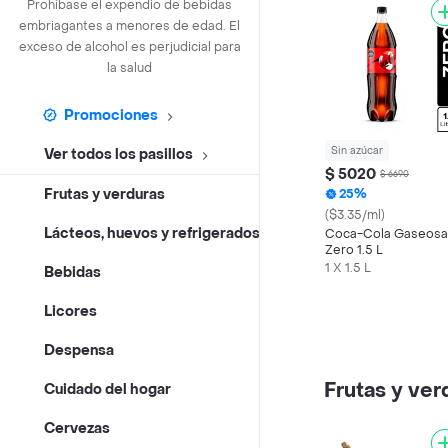
Prohíbase el expendio de bebidas
embriagantes a menores de edad. El
exceso de alcohol es perjudicial para
la salud
Promociones
Sin azúcar
Ver todos los pasillos
$ 5020
$ 6690
Frutas y verduras
25%
($3.35/ml)
Lácteos, huevos y refrigerados
Coca-Cola Gaseosa
Zero 1.5 L
1 X 1.5 L
Bebidas
Licores
Despensa
Frutas y ver
Cuidado del hogar
Cervezas