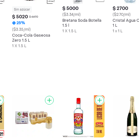
$ 5000
$ 2700
Sin azúcar
($3.34/ml)
($2.70/ml)
$ 5020
$ 6690
Bretana Soda Botella
Cristal Agua 
25%
1.5 l
1 L
($3.35/ml)
1 X 1.5 L
1 x 1 L
Coca-Cola Gaseosa
Zero 1.5 L
1 X 1.5 L