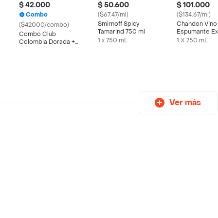
$ 42.000
$ 50.600
$ 101.000
Combo
($67.47/ml)
($134.67/ml)
Smirnoff Spicy
Chandon Vino
($42000/combo)
Tamarind 750 ml
Espumante Ext
Combo Club
s
750 ml
1 x 750 mL
1 X 750 mL
Colombia Dorada +
Taeq Carne De Res
Molida
Ver más