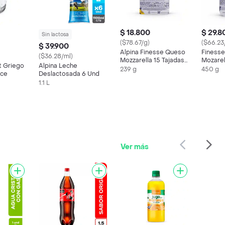
$ 18.800
$ 29.8
Sin lactosa
($78.67/g)
($66.23
$ 39.900
Alpina Finesse Queso
Finess
($36.28/ml)
Mozzarella 15 Tajadas
Mozarel
t Griego
Alpina Leche
239 g
450 g
239 g
450 g
lce
Deslactosada 6 Und
1.1 L
Ver más