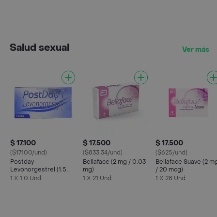
Salud sexual
Ver más
$ 17.100
$ 17.500
$ 17.500
($17100/und)
($833.34/und)
($625/und)
Postday
Bellaface (2 mg / 0.03
Bellaface Suave (2 m
Levonorgestrel (1.5
mg)
/ 20 mcg)
mg)
1 X 1.0 Und
1 X 21 Und
1 X 28 Und