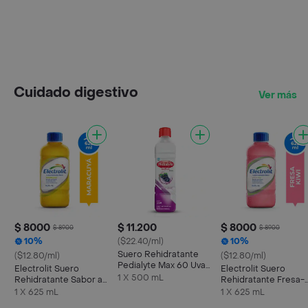
Cuidado digestivo
Ver más
$ 8000
$ 11.200
$ 8000
$ 8900
$ 8900
10%
($22.40/ml)
10%
Suero Rehidratante
($12.80/ml)
($12.80/ml)
Pedialyte Max 60 Uva
Electrolit Suero
Electrolit Suero
Frasco 500 mL
1 X 500 mL
Rehidratante Sabor a
Rehidratante Fresa-
Maracuyá
Kiwi
1 X 625 mL
1 X 625 mL