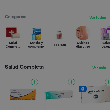
Categorías
Ver todos
Salud
Snacks y
Cuidado
Salu
Bebidas
Completa
complementos
digestivo
sexua
Salud Completa
Ver más