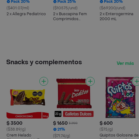
Pack 20%
Pack 25%
Pack 20%
($401.07/ml)
($10575/und)
($69200/und)
2 x Allegra Pediatrico
2 x Buscapina Fem
2 x Enterogermina
Comprimidos
2000 mL
Recubiertos
Snacks y complementos
Ver más
$ 3500
$ 1650
$ 600
$ 2100
($38.89/g)
21%
($75/g)
Crem Helado
Quipitos Golosina de
($71.74/g)