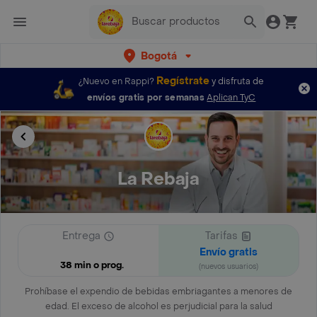
Bogotá
Regístrate
¿Nuevo en Rappi?
y disfruta de
envíos gratis por semanas
Aplican TyC
La Rebaja
Entrega
Tarifas
Envío gratis
38 min o prog.
(nuevos usuarios)
Prohíbase el expendio de bebidas embriagantes a menores de
edad. El exceso de alcohol es perjudicial para la salud