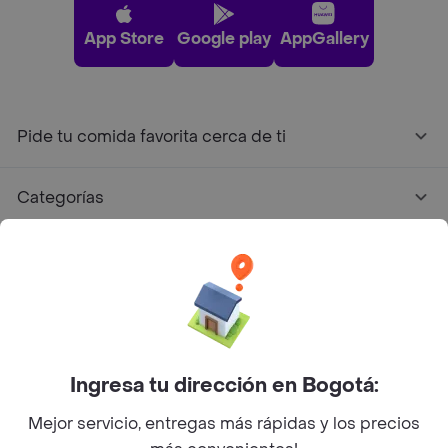
App Store
Google play
AppGallery
Pide tu comida favorita cerca de ti
Categorías
Únete a Rappi
Sobre Rappi
Facebook
Twitter
Instagram
Ingresa tu dirección en Bogotá:
Mejor servicio, entregas más rápidas y los precios
©
2026
Rappi Inc. All rights reserved.