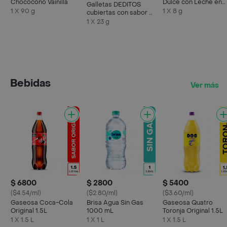
Chococono Vainilla
Dulce con Leche en
Galletas DEDITOS
Polvo Pops
1 X 90 g
1 X 8 g
cubiertas con sabor a
chocolate x 23g
1 X 23 g
Bebidas
Ver más
$ 6800
$ 2800
$ 5400
($4.54/ml)
($2.80/ml)
($3.60/ml)
Gaseosa Coca-Cola
Brisa Agua Sin Gas
Gaseosa Quatro
Original 1.5L
1000 mL
Toronja Original 1.5L
1 X 1.5 L
1 X 1 L
1 X 1.5 L