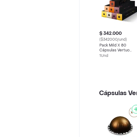
$ 342.000
($342000/und)
Pack Mild X 80
Cápsulas Vertuo
Nespresso
1Und
Cápsulas Ve