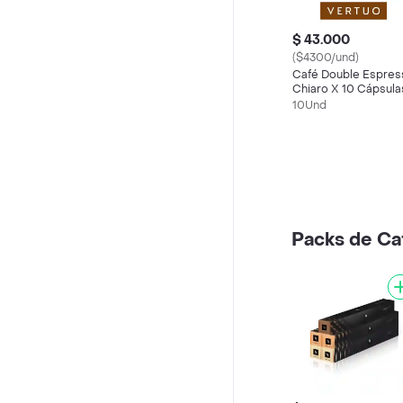
$ 43.000
($4300/und)
Café Double Espres
Chiaro X 10 Cápsula
Vertuo Nespresso
10Und
Packs de Ca