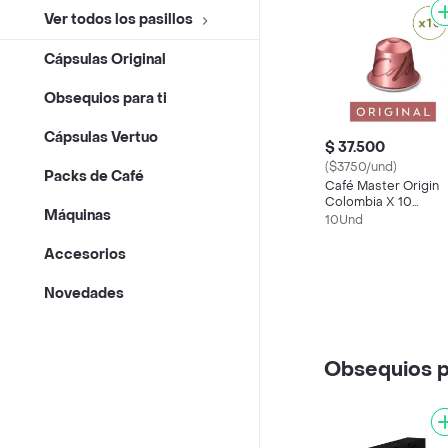
Ver todos los pasillos
Cápsulas Original
Obsequios para ti
Cápsulas Vertuo
$ 37.500
($3750/und)
Packs de Café
Café Master Origin
Colombia X 10
Máquinas
Cápsulas Original
10Und
Nespresso
Accesorios
Novedades
Obsequios pa