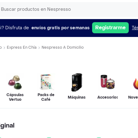
Registrarme
i?
Disfruta de
envíos gratis por semanas
Té
o
Express En Chía
Nespresso A Domicilio
Cápsulas
Packs de
Máquinas
Accesorios
Nove
Vertuo
Café
ginal