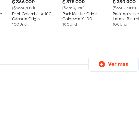
$ 366.000
$ 375.000
$ 350.000
($3660/und)
($3750/und)
($3500/und)
fé
Pack Colombia X 100
Pack Master Origin
Pack Ispirazio
0
Cápsula Original
Colombia X 100
Italiana Ristre
Nespresso
Cápsulas De Café
100 Cápsulas
100Und
100Und
100Und
Original Nespresso
Original Nesp
Ver más