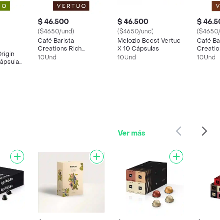
$ 46.500
$ 46.500
$ 46.
($4650/und)
($4650/und)
($4650
Café Barista
Melozio Boost Vertuo
Café Ba
Creations Rich
X 10 Cápsulas
Creati
rigin
Chocolate X 10
Hazelnu
10Und
10Und
10Und
Cápsulas
Cápsulas Vertuo
Cápsula
esso
Nespresso
Nespre
Ver más