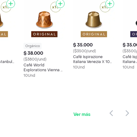
$ 35.000
$ 35.
Orgánico
($3500/und)
($3500
$ 38.000
Café Ispirazione
Café Is
($3800/und)
stanbul
Italiana Venezia X 10
Italian
Café World
 Original
Cápsulas Original
Cápsula
10Und
10Und
Explorations Vienna X
Nespresso
Nespre
10 Cápsulas Original
10Und
Nespresso
Ver más