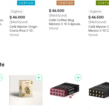
$ 46.500
Orgánico
Orgánico
($4650/und)
$ 46.000
$ 46.500
so
Café Coffee Mug
($4600/und)
($4650/und)
s
Melozio X 10 Cápsulas
Café Master Origin
Café Master O
Vertuo Nespresso
10Und
Costa Rica X 10
Mexico X 10 
Cápsulas Vertuo
Vertuo Nespr
10Und
10Und
Nespresso
fé