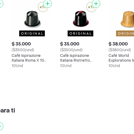
$ 35.000
$ 35.000
$ 38.000
($3500/und)
($3500/und)
($3800/und)
Café Ispirazione
Café Ispirazione
Café World
Italiana Roma X 10
Italiana Ristretto
Explorations I
Cápsulas Original
Decaffeinato X 10
X 10 Cápsulas
10Und
10Und
10Und
Nespresso
Cápsulas Original
Nespresso
Nespresso
ra ti