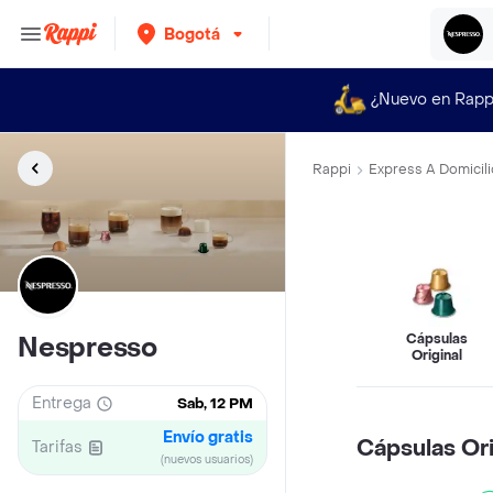
Bogotá
¿Nuevo en Rapp
Rappi
Express A Domicili
Cápsulas
Nespresso
Original
Entrega
Sab, 12 PM
Envío gratis
Cápsulas Ori
Tarifas
(nuevos usuarios)