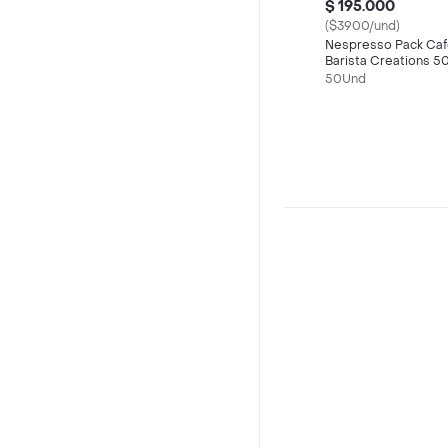
$ 195.000
($3900/und)
Nespresso Pack Ca
Barista Creations 5
Cápsulas
50Und