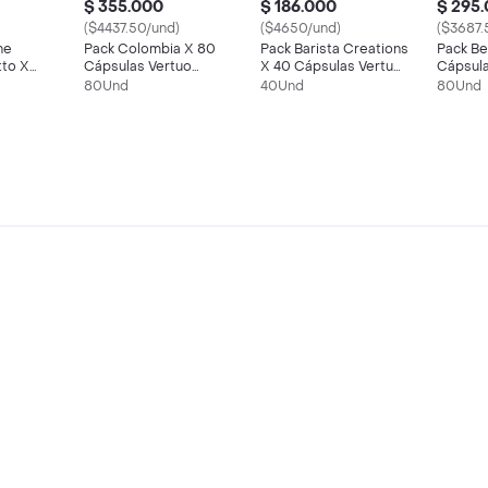
$ 355.000
$ 186.000
$ 295
($4437.50/und)
($4650/und)
($3687.
ne
Pack Colombia X 80
Pack Barista Creations
Pack Be
tto X
Cápsulas Vertuo
X 40 Cápsulas Vertuo
Cápsula
 De Café
Nespresso
Nespresso
Nespre
80Und
40Und
80Und
resso