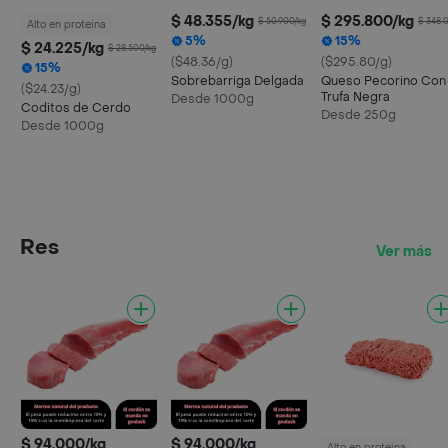
$ 48.355/kg
$ 295.800/kg
$ 50.900/kg
$ 348.
Alto en proteina
5%
15%
$ 24.225/kg
$ 28.500/kg
($48.36/g)
($295.80/g)
15%
Sobrebarriga Delgada
Queso Pecorino Con
($24.23/g)
Trufa Negra
Desde 1000g
Coditos de Cerdo
Desde 250g
Desde 1000g
Res
Ver más
$ 94.000/kg
$ 94.000/kg
Alto en proteina