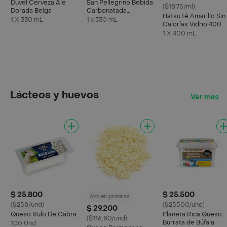
Duvel Cerveza Ale
San Pellegrino Bebida
($18.75/ml)
Dorada Belga
Carbonatada
Hatsu té Amarillo Sin
Aranciata Rossa
1 X 330 mL
1 x 330 mL
Calorías Vidrio 400
mL
1 X 400 mL
Lácteos y huevos
Ver más
$ 25.800
$ 25.500
Alto en proteina
($258/und)
($25500/und)
$ 29.200
Queso Rulo De Cabra
Planeta Rica Queso
($116.80/und)
Burrata de Búfala
100 Und