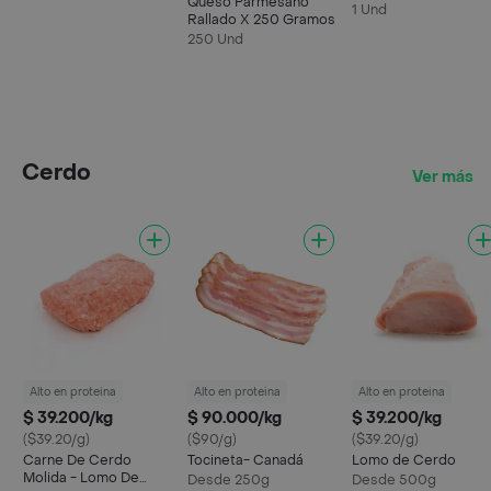
Queso Parmesano
1 Und
Rallado X 250 Gramos
250 Und
Cerdo
Ver más
Alto en proteina
Alto en proteina
Alto en proteina
$ 39.200/kg
$ 90.000/kg
$ 39.200/kg
($39.20/g)
($90/g)
($39.20/g)
Carne De Cerdo
Tocineta- Canadá
Lomo de Cerdo
Molida - Lomo De
Desde 250g
Desde 500g