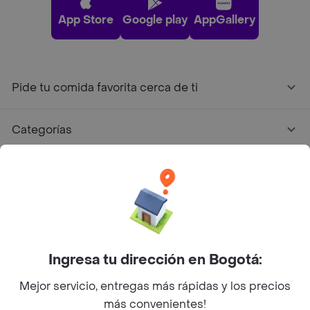
App Store
Google play
AppGallery
Pide tu comida favorita cerca de ti
Categorías
Únete a Rappi
Sobre Rappi
Facebook
Twitter
Instagram
Ingresa tu dirección en Bogotá:
Mejor servicio, entregas más rápidas y los precios
©
2026
Rappi Inc. All rights reserved.
más convenientes!