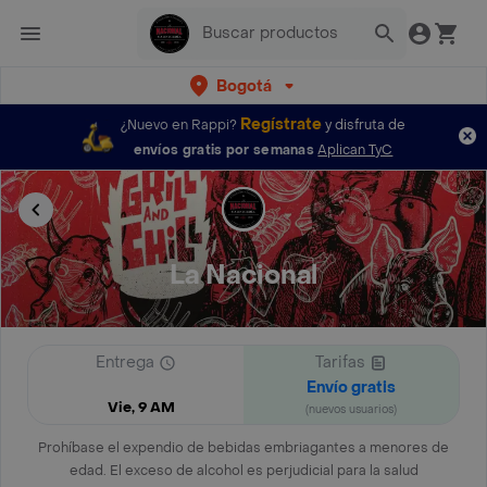
Bogotá
Regístrate
¿Nuevo en Rappi?
y disfruta de
envíos gratis por semanas
Aplican TyC
La Nacional
Entrega
Tarifas
Envío gratis
Vie, 9 AM
(nuevos usuarios)
Prohíbase el expendio de bebidas embriagantes a menores de
edad. El exceso de alcohol es perjudicial para la salud