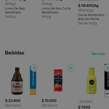
($94/g)
($94/g)
$ 58.800/kg
Lomo De Res
Lomo De Res Corte
($58.80/g)
Semilimpio
Medallones
Carne Molida Res -
2000g
1900g
Bola De Pierna
Desde 500g
Bebidas
Ver más
$ 22.800
$ 10.500
Sin azúcar
($69.10/ml)
($31.82/ml)
$ 7500