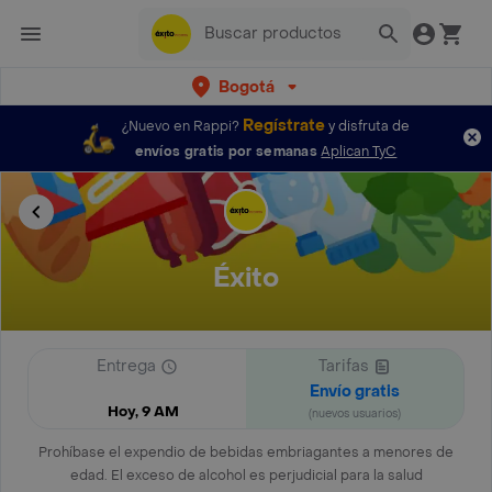
Bogotá
Regístrate
¿Nuevo en Rappi?
y disfruta de
envíos gratis por semanas
Aplican TyC
Éxito
Entrega
Tarifas
Envío gratis
Hoy, 9 AM
(nuevos usuarios)
Prohíbase el expendio de bebidas embriagantes a menores de
edad. El exceso de alcohol es perjudicial para la salud