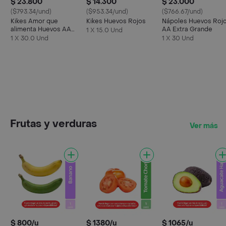
$ 23.800
$ 14.300
$ 23.000
($793.34/und)
($953.34/und)
($766.67/und)
Kikes Amor que
Kikes Huevos Rojos
Nápoles Huevos Roj
alimenta Huevos AA
AA Extra Grande
1 X 15.0 Und
Rojos L
1 X 30.0 Und
1 X 30 Und
Frutas y verduras
Ver más
$ 800/u
$ 1380/u
$ 1065/u