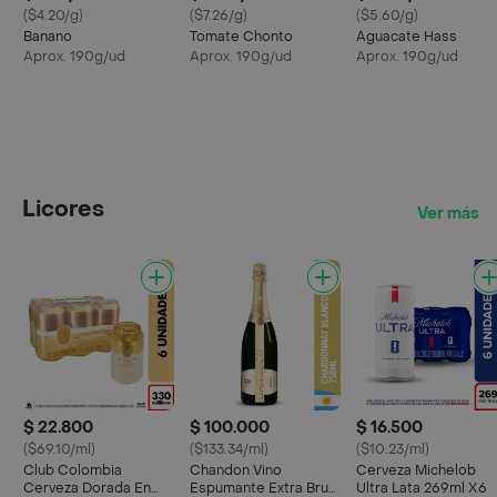
($4.20/g)
($7.26/g)
($5.60/g)
Banano
Tomate Chonto
Aguacate Hass
Aprox. 190g/ud
Aprox. 190g/ud
Aprox. 190g/ud
Licores
Ver más
$ 22.800
$ 100.000
$ 16.500
($69.10/ml)
($133.34/ml)
($10.23/ml)
Club Colombia
Chandon Vino
Cerveza Michelob
Cerveza Dorada En
Espumante Extra Brut
Ultra Lata 269ml X6