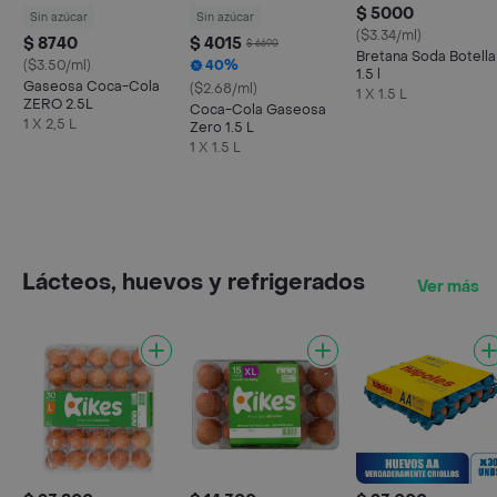
$ 5000
Sin azúcar
Sin azúcar
($3.34/ml)
$ 8740
$ 4015
$ 6690
Bretana Soda Botella
($3.50/ml)
40%
1.5 l
Gaseosa Coca-Cola
($2.68/ml)
1 X 1.5 L
ZERO 2.5L
Coca-Cola Gaseosa
1 X 2,5 L
Zero 1.5 L
1 X 1.5 L
Lácteos, huevos y refrigerados
Ver más