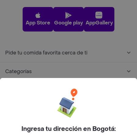
App Store
Google play
AppGallery
Pide tu comida favorita cerca de ti
Categorías
Únete a Rappi
Sobre Rappi
Facebook
Twitter
Instagram
Ingresa tu dirección en Bogotá: