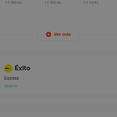
Lata 330 ML X6 Unds
750 ml
1 X 330 mL
1 X 750 mL
1 X 1.614 L
Ver más
Éxito
Express
Abierto