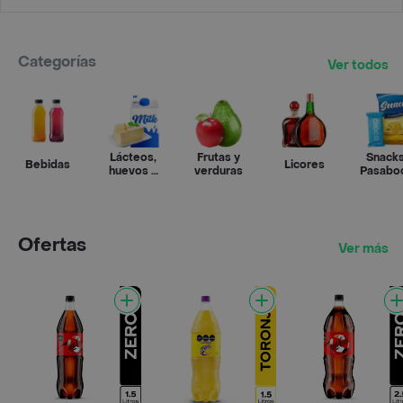
Categorías
Ver todos
Lácteos,
Frutas y
Snacks
Bebidas
Licores
huevos y
verduras
Pasabo
refrigerados
Ofertas
Ver más