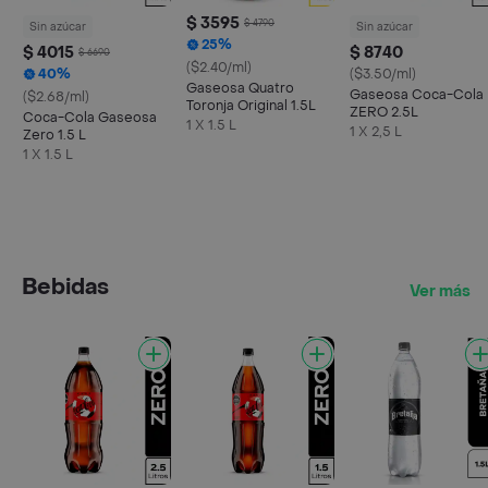
$ 3595
$ 4790
Sin azúcar
Sin azúcar
25%
$ 4015
$ 8740
$ 6690
($2.40/ml)
40%
($3.50/ml)
Gaseosa Quatro
Gaseosa Coca-Cola
($2.68/ml)
Toronja Original 1.5L
ZERO 2.5L
Coca-Cola Gaseosa
1 X 1.5 L
1 X 2,5 L
Zero 1.5 L
1 X 1.5 L
Bebidas
Ver más