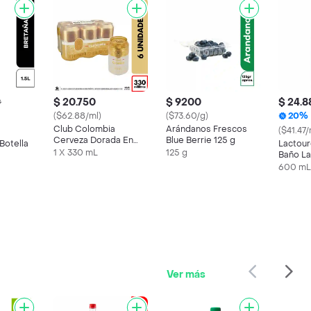
$ 20.750
$ 9200
$ 24.8
0
($62.88/ml)
($73.60/g)
20%
Club Colombia
Arándanos Frescos
($41.47/
Cerveza Dorada En
Blue Berrie 125 g
Botella
Lactour
Lata 330 ML X6 Unds
1 X 330 mL
125 g
Baño La
600 mL
Ver más