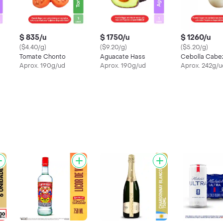
$ 835/u
$ 1750/u
$ 1260/u
($4.40/g)
($9.20/g)
($5.20/g)
Tomate Chonto
Aguacate Hass
Cebolla Cabe
Aprox. 190g/ud
Aprox. 190g/ud
Aprox. 242g/u