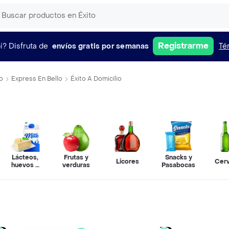
Registrarme
i?
Disfruta de
envíos gratis por semanas
Té
o
Express En Bello
Éxito A Domicilio
Lácteos,
Frutas y
Snacks y
Licores
Cer
huevos y
verduras
Pasabocas
refrigerados