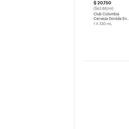
$ 20.750
($62.88/ml)
Club Colombia
Cerveza Dorada En
Lata 330 ML X6 Und
1 X 330 mL