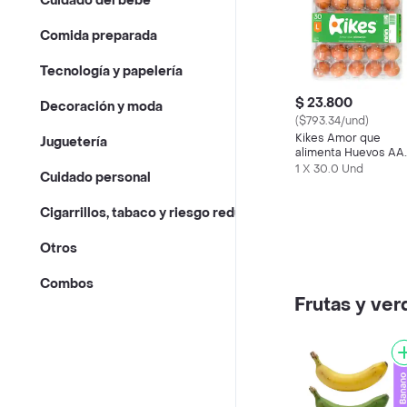
Cuidado del bebé
Comida preparada
Tecnología y papelería
$ 23.800
Decoración y moda
($793.34/und)
Kikes Amor que
Juguetería
alimenta Huevos AA
Rojos L
1 X 30.0 Und
Cuidado personal
Cigarrillos, tabaco y riesgo reducido
Otros
Combos
Frutas y ver