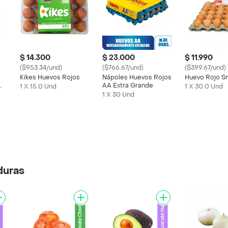
$ 14.300
$ 23.000
$ 11.990
($953.34/und)
($766.67/und)
($399.67/und)
Kikes Huevos Rojos
Nápoles Huevos Rojos
Huevo Rojo S
AA Extra Grande
1 X 15.0 Und
1 X 30.0 Und
1 X 30 Und
duras