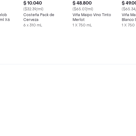
$ 10.040
$ 48.800
$ 49.0
($32.39/ml)
($65.07/ml)
($65.34
elob
Costeña Pack de
Viña Maipo Vino Tinto
Viña Ma
9ml X6
Cerveza
Merlot
Blanco 
Blanc
6 x 310 mL
1 X 750 mL
1 X 750