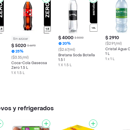
$ 4000
$ 2910
$ 5000
Sin azúcar
20%
($2.91/ml)
$ 5020
$ 6690
Cristal Agua 
($2.67/ml)
25%
1 L
Bretana Soda Botella
($3.35/ml)
1 x 1 L
1.5 l
Coca-Cola Gaseosa
1 X 1.5 L
Zero 1.5 L
1 X 1.5 L
vos y refrigerados