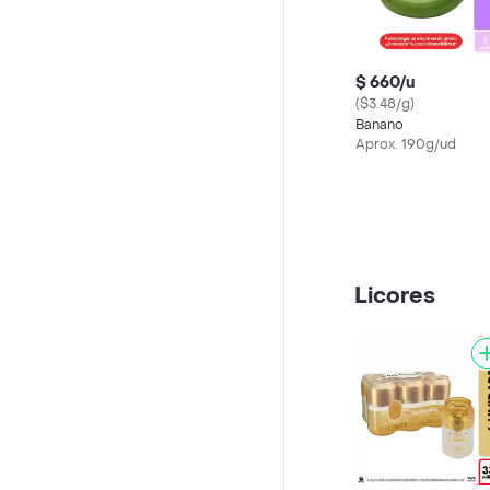
$ 660/u
($3.48/g)
Banano
Aprox. 190g/ud
Licores