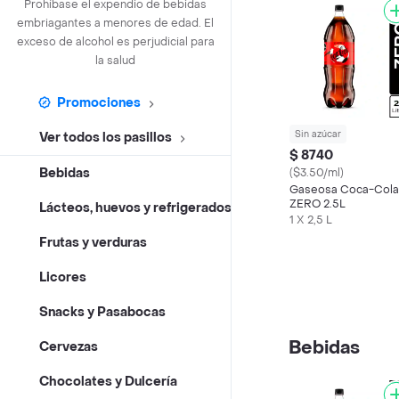
Prohíbase el expendio de bebidas
embriagantes a menores de edad. El
exceso de alcohol es perjudicial para
la salud
Promociones
Sin azúcar
Ver todos los pasillos
$ 8740
Bebidas
($3.50/ml)
Gaseosa Coca-Cola
ZERO 2.5L
Lácteos, huevos y refrigerados
1 X 2,5 L
Frutas y verduras
Licores
Snacks y Pasabocas
Bebidas
Cervezas
Chocolates y Dulcería