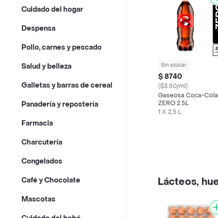
Cuidado del hogar
Despensa
Pollo, carnes y pescado
Sin azúcar
Salud y belleza
$ 8740
Galletas y barras de cereal
($3.50/ml)
Gaseosa Coca-Cola
ZERO 2.5L
Panadería y repostería
1 X 2,5 L
Farmacia
Charcutería
Congelados
Lácteos, hue
Café y Chocolate
Mascotas