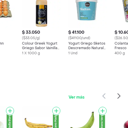
$ 33.050
$ 41.100
$ 10.6
($33.05/g)
($41100/und)
($26.50
mn
Colour Greek Yogurt
Yogurt Griego Sketos
Colant
Griego Sabor Vainilla
Descremado Natural
Fresco
Francesa
(1000 Gr)
1 X 1000 g
1 Und
400 g
Ver más