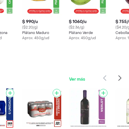
$ 990/u
$ 1060/u
$ 755/
($2.20/g)
($2.36/g)
($4.20/
zona
Plátano Maduro
Plátano Verde
Cebolla
d
Aprox. 450g/ud
Aprox. 450g/ud
Aprox. 
Ver más