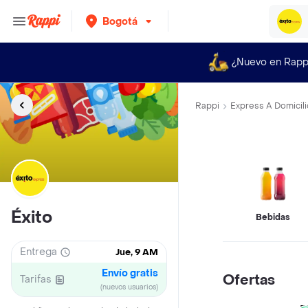
Bogotá
¿Nuevo en Rapp
Rappi
Express A Domicili
Éxito
Bebidas
Entrega
Jue, 9 AM
Envío gratis
Ofertas
Tarifas
(nuevos usuarios)