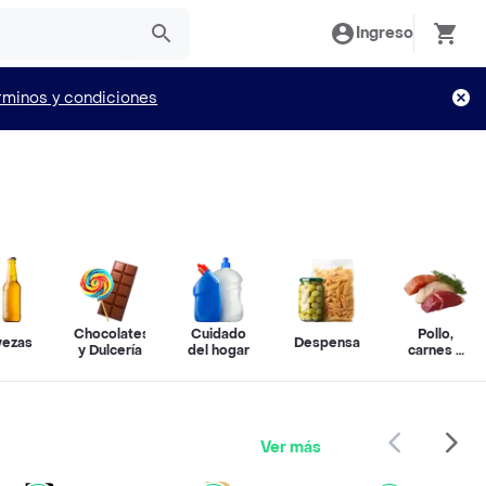
Ingreso
rminos y condiciones
Chocolates
Cuidado
Pollo,
vezas
Despensa
y Dulcería
del hogar
carnes y
pescado
Ver más