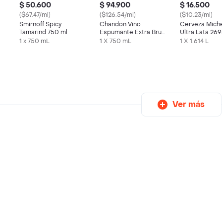
$ 50.600
$ 94.900
$ 16.500
($67.47/ml)
($126.54/ml)
($10.23/ml)
Smirnoff Spicy
Chandon Vino
Cerveza Mich
Tamarind 750 ml
Espumante Extra Brut
Ultra Lata 26
s
750 ml
1 x 750 mL
1 X 750 mL
1 X 1.614 L
Ver más