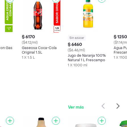
$ 6170
$ 1250
Sin azúcar
($4.12/ml)
($1.14/m
$ 6460
Con Gas
Gaseosa Coca-Cola
Agua Pu
($6.46/ml)
Original 1.5L
Fresca
Jugo de Naranja 100%
1 X 1.5 L
1 X 110
Natural 1 L Frescampo
1 X 1000 ml
Ver más