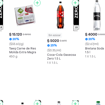
$ 15.120
$ 4000
$ 18.900
$ 500
Sin azúcar
20%
20%
$ 5020
$ 6690
($33.60/g)
($2.67/ml)
25%
Taeq Carne de Res
Bretana Soda 
($3.35/ml)
Molida Extra Magra
1.5 l
Coca-Cola Gaseosa
450 g
1 X 1.5 L
Zero 1.5 L
1 X 1.5 L