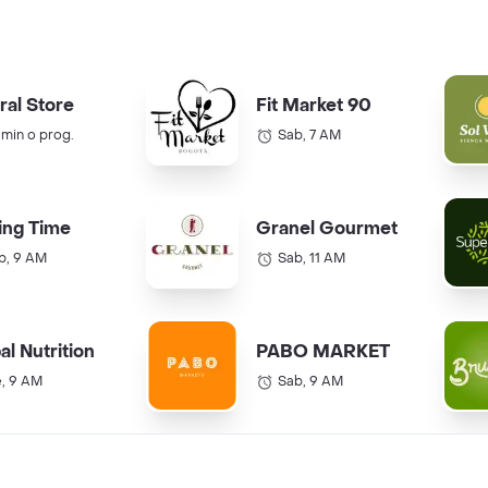
ral Store
Fit Market 90
 min o prog.
Sab, 7 AM
ing Time
Granel Gourmet
b, 9 AM
Sab, 11 AM
al Nutrition
PABO MARKET
e, 9 AM
Sab, 9 AM