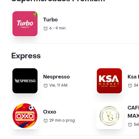
Turbo
6 - 9 min
Express
Nespresso
Ksa 
Vie, 11 AM
34
CAF
Oxxo
MAX
29 min o prog.
COL.
Sa