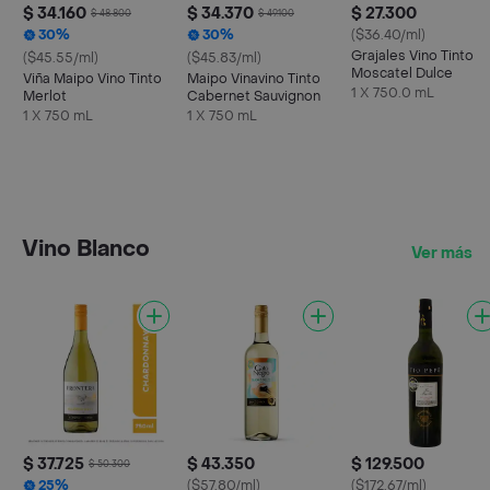
$ 34.160
$ 34.370
$ 27.300
$ 48.800
$ 49.100
30%
30%
($36.40/ml)
Grajales Vino Tinto
($45.55/ml)
($45.83/ml)
Moscatel Dulce
Viña Maipo Vino Tinto
Maipo Vinavino Tinto
1 X 750.0 mL
Merlot
Cabernet Sauvignon
1 X 750 mL
1 X 750 mL
Vino Blanco
Ver más
$ 37.725
$ 43.350
$ 129.500
$ 50.300
25%
($57.80/ml)
($172.67/ml)