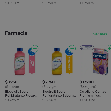
750 ml
Pro Spritz
1 X 750 mL
1 X 750 mL
1 X 750 mL
Farmacia
Ver más
$ 7950
$ 7950
$ 17.200
($12.72/ml)
($12.72/ml)
($860/und)
Electrolit Suero
Electrolit Suero
CureBand Curitas
Rehidratante Fresa-
Rehidratante Sabor a
Premium Kids
Kiwi
Maracuyá
Princesas
1 X 625 mL
1 X 625 mL
1 X 20 Und