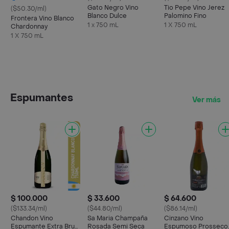
Gato Negro Vino
Tio Pepe Vino Jerez
($50.30/ml)
Blanco Dulce
Palomino Fino
Frontera Vino Blanco
1 x 750 mL
1 X 750 mL
Chardonnay
1 X 750 mL
Espumantes
Ver más
$ 100.000
$ 33.600
$ 64.600
($133.34/ml)
($44.80/ml)
($86.14/ml)
Chandon Vino
Sa Maria Champaña
Cinzano Vino
Espumante Extra Brut
Rosada Semi Seca
Espumoso Prosseco