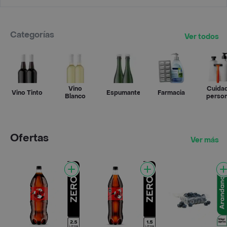
Categorías
Ver todos
Vino
Cuida
Vino Tinto
Espumantes
Farmacia
Blanco
person
Ofertas
Ver más