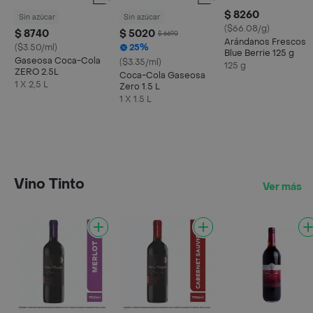
$ 8260
Sin azúcar
Sin azúcar
($66.08/g)
$ 8740
$ 5020
$ 6690
Arándanos Frescos
($3.50/ml)
25%
Blue Berrie 125 g
Gaseosa Coca-Cola
($3.35/ml)
125 g
ZERO 2.5L
Coca-Cola Gaseosa
1 X 2,5 L
Zero 1.5 L
1 X 1.5 L
Vino Tinto
Ver más