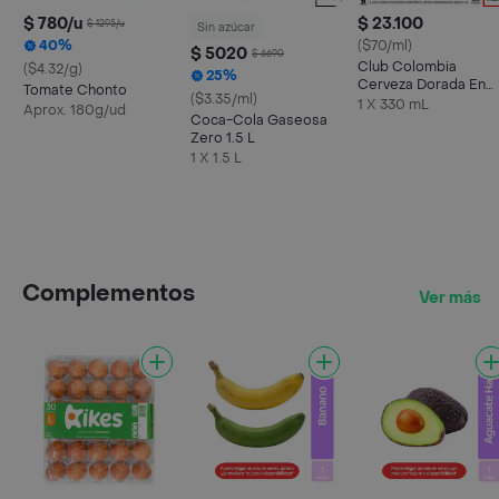
$ 780/u
$ 23.100
$ 1295/u
Sin azúcar
40%
($70/ml)
$ 5020
$ 6690
Club Colombia
($4.32/g)
25%
Cerveza Dorada En
Tomate Chonto
($3.35/ml)
Lata 330 ML X6 Unds
1 X 330 mL
Aprox. 180g/ud
Coca-Cola Gaseosa
Zero 1.5 L
1 X 1.5 L
Complementos
Ver más