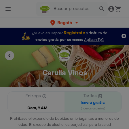
Bogotá
Regístrate
¿Nuevo en Rappi?
y disfruta de
envíos gratis por semanas
Aplican TyC
Carulla Vinos
Entrega
Tarifas
Envío gratis
Dom, 9 AM
(nuevos usuarios)
Prohíbase el expendio de bebidas embriagantes a menores de
edad. El exceso de alcohol es perjudicial para la salud