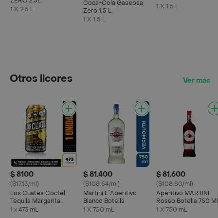
ZERO 2.5L
Coca-Cola Gaseosa
1 X 1.5 L
1 X 2,5 L
Zero 1.5 L
1 X 1.5 L
Otros licores
Ver más
$ 8100
$ 81.400
$ 81.600
($17.13/ml)
($108.54/ml)
($108.80/ml)
Los Cuates Coctel
Martini L´Aperitivo
Aperitivo MARTINI
Tequila Margarita
Blanco Botella
Rosso Botella 750 Ml
Mango
1 x 473 mL
1 X 750 mL
1 X 750 mL