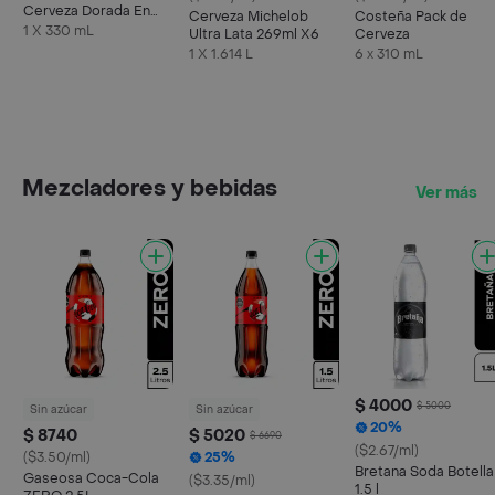
Cerveza Dorada En
Cerveza Michelob
Costeña Pack de
Lata 330 ML X6 Unds
1 X 330 mL
Ultra Lata 269ml X6
Cerveza
1 X 1.614 L
6 x 310 mL
Mezcladores y bebidas
Ver más
$ 4000
$ 5000
Sin azúcar
Sin azúcar
20%
$ 8740
$ 5020
$ 6690
($2.67/ml)
($3.50/ml)
25%
Bretana Soda Botella
Gaseosa Coca-Cola
($3.35/ml)
1.5 l