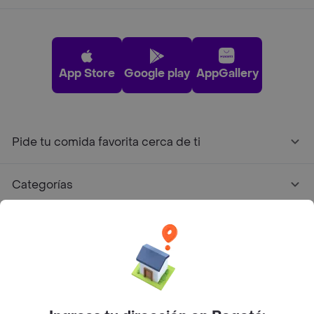
App Store
Google play
AppGallery
Pide tu comida favorita cerca de ti
Categorías
Únete a Rappi
Sobre Rappi
Facebook
Twitter
Instagram