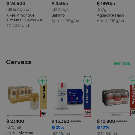
$ 24.500
$ 430/u
$ 1890/u
($816.67/und)
($2.28/g)
($9/g)
Kikes Amor que
Banano
Aguacate Hass
alimenta Huevos AA
Aprox. 190g/ud
Aprox. 210g/ud
Rojos L
1 X 30.0 Und
Cerveza
Ver más
$ 23.100
$ 13.360
$ 10.800
$ 16.700
$ 12.000
($70/ml)
20%
10%
Club Colombia
($8.28/ml)
($34.84/ml)