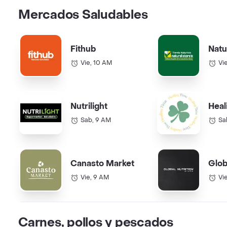
Mercados Saludables
Fithub
Natu
Vie, 10 AM
Vi
Nutrilight
Heal
Sab, 9 AM
Sa
Canasto Market
Glob
Vie, 9 AM
Vi
Carnes, pollos y pescados