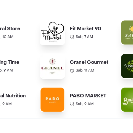
ral Store
Fit Market 90
e, 10 AM
Sab, 7 AM
ing Time
Granel Gourmet
b, 9 AM
Sab, 11 AM
al Nutrition
PABO MARKET
e, 9 AM
Sab, 9 AM