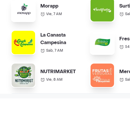
Morapp
Surt
Vie, 7 AM
Sa
La Canasta
Fres
Campesina
54
Sab, 7 AM
NUTRIMARKET
Mer
Vie, 8 AM
Sa