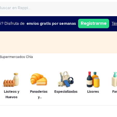
Registrarme
i?
Disfruta de
envíos gratis por semanas
Té
Supermercados Chía
Lácteos y
Panaderías
Especializadas
Licores
Fa
Huevos
y
Pastelerías