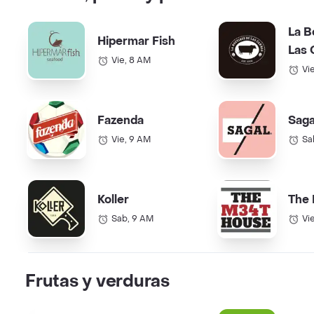
La B
Hipermar Fish
Las 
Vie, 8 AM
Vi
Fazenda
Saga
Vie, 9 AM
Sa
Koller
The
Sab, 9 AM
Vi
Frutas y verduras