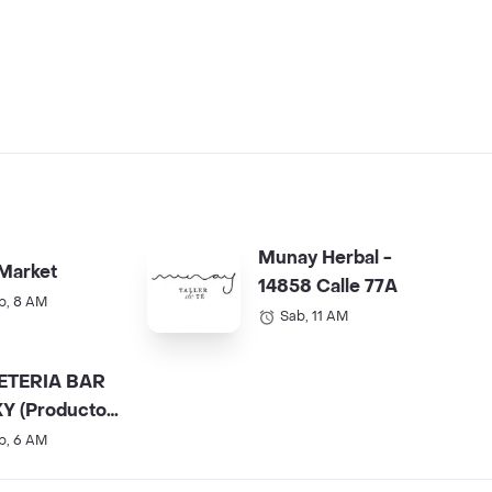
Munay Herbal -
Market
14858 Calle 77A
b, 8 AM
Sab, 11 AM
ETERIA BAR
Y (Productos
).
b, 6 AM