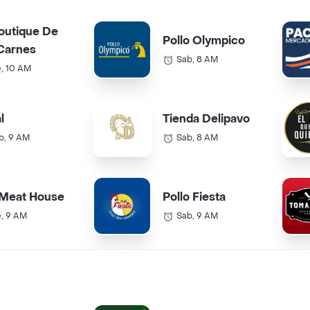
outique De
Pollo Olympico
Carnes
Sab, 8 AM
e, 10 AM
l
Tienda Delipavo
b, 9 AM
Sab, 8 AM
 Meat House
Pollo Fiesta
e, 9 AM
Sab, 9 AM