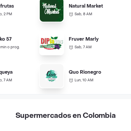
ifrutas
Natural Market
b, 2 PM
Sab, 8 AM
ko 57
Fruver Marly
 min o prog.
Sab, 7 AM
queya
Quo Rionegro
b, 7 AM
Lun, 10 AM
Supermercados en Colombia