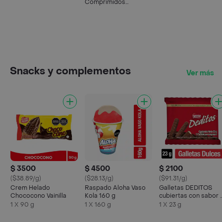
Comprimidos
Recubiertos
Snacks y complementos
Ver más
$ 3500
$ 4500
$ 2100
($38.89/g)
($28.13/g)
($91.31/g)
Crem Helado
Raspado Aloha Vaso
Galletas DEDITOS
Chococono Vainilla
Kola 160 g
cubiertas con sabor 
chocolate x 23g
1 X 90 g
1 X 160 g
1 X 23 g