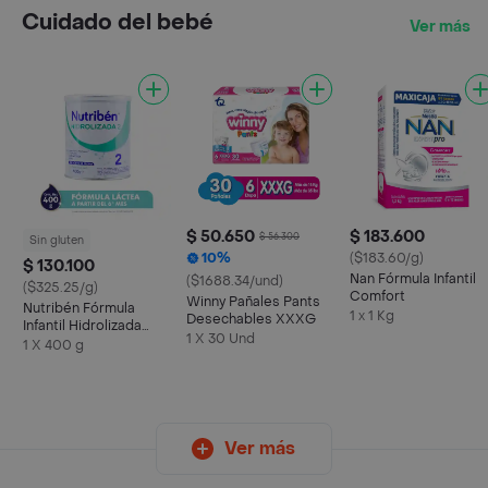
Cuidado del bebé
Ver más
$ 50.650
$ 183.600
$ 56.300
Sin gluten
10%
($183.60/g)
$ 130.100
Nan Fórmula Infantil
($1688.34/und)
($325.25/g)
Comfort
Winny Pañales Pants
Nutribén Fórmula
1 x 1 Kg
Desechables XXXG
Infantil Hidrolizada
1 X 30 Und
Etapa 2
1 X 400 g
Ver más