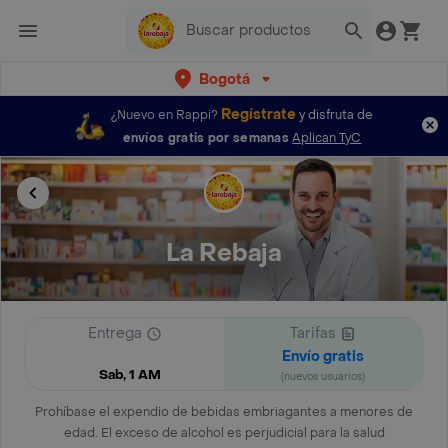
Bogotá
Regístrate
¿Nuevo en Rappi?
y disfruta de
envíos gratis por semanas
Aplican TyC
La Rebaja
Entrega
Tarifas
Envío gratis
Sab, 1 AM
(nuevos usuarios)
Prohíbase el expendio de bebidas embriagantes a menores de
edad. El exceso de alcohol es perjudicial para la salud