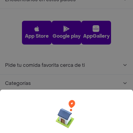
App Store
Google play
AppGallery
Pide tu comida favorita cerca de ti
Categorías
Únete a Rappi
Sobre Rappi