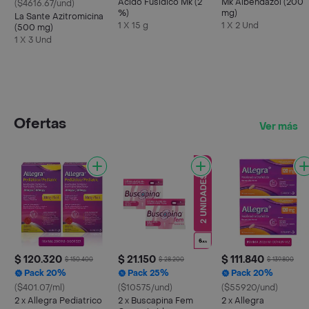
Acido Fusidico Mk (2
Mk Albendazol (200
($4616.67/und)
%)
mg)
La Sante Azitromicina
1 X 15 g
1 X 2 Und
(500 mg)
1 X 3 Und
Ofertas
Ver más
$ 120.320
$ 21.150
$ 111.840
$ 150.400
$ 28.200
$ 139.800
Pack 20%
Pack 25%
Pack 20%
($401.07/ml)
($10575/und)
($55920/und)
2 x Allegra Pediatrico
2 x Buscapina Fem
2 x Allegra