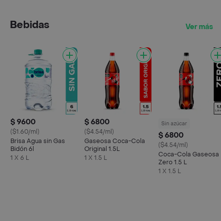
Bebidas
Ver más
$ 9600
$ 6800
Sin azúcar
($1.60/ml)
($4.54/ml)
$ 6800
Brisa Agua sin Gas
Gaseosa Coca-Cola
($4.54/ml)
Bidón 6l
Original 1.5L
Coca-Cola Gaseosa
1 X 6 L
1 X 1.5 L
Zero 1.5 L
1 X 1.5 L