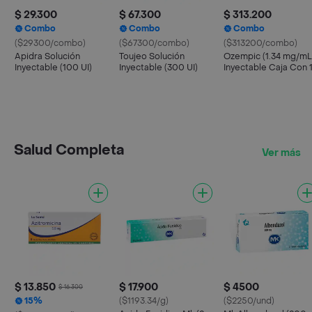
$ 29.300
$ 67.300
$ 313.200
Combo
Combo
Combo
($29300/combo)
($67300/combo)
($313200/combo)
Apidra Solución
Toujeo Solución
Ozempic (1.34 mg/mL
Inyectable (100 UI)
Inyectable (300 UI)
Inyectable Caja Con 
Pluma y 6 Agujas
Salud Completa
Ver más
$ 13.850
$ 17.900
$ 4500
$ 16.300
15%
($1193.34/g)
($2250/und)