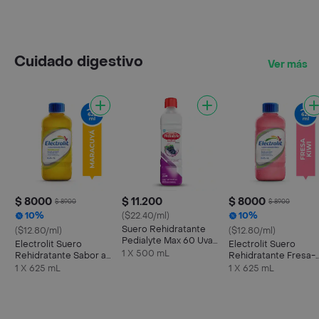
Cuidado digestivo
Ver más
$ 8000
$ 11.200
$ 8000
$ 8900
$ 8900
10%
($22.40/ml)
10%
Suero Rehidratante
($12.80/ml)
($12.80/ml)
Pedialyte Max 60 Uva
Electrolit Suero
Electrolit Suero
Frasco 500 mL
1 X 500 mL
Rehidratante Sabor a
Rehidratante Fresa-
Maracuyá
Kiwi
1 X 625 mL
1 X 625 mL