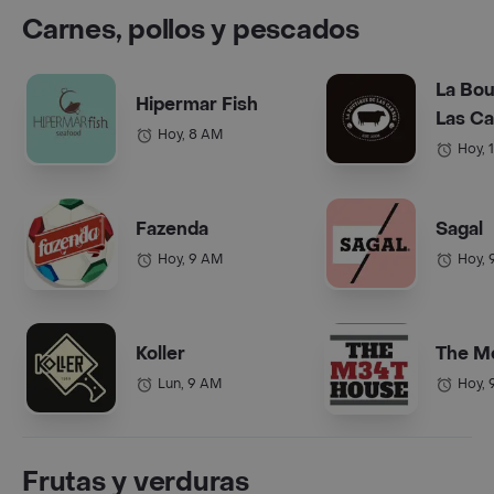
Carnes, pollos y pescados
La Bou
Hipermar Fish
Las C
Hoy, 8 AM
Hoy, 
Fazenda
Sagal
Hoy, 9 AM
Hoy, 
Koller
The M
Lun, 9 AM
Hoy, 
Frutas y verduras