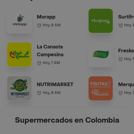
Morapp
Surtif
Hoy, 8 AM
Hoy, 
La Canasta
Fresko
Campesina
Hoy, 
Hoy, 7 AM
NUTRIMARKET
Merqu
Hoy, 8 AM
Hoy, 
Supermercados en Colombia