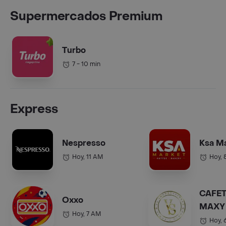
Supermercados Premium
Turbo
7 - 10 min
Express
Nespresso
Ksa M
Hoy, 11 AM
Hoy, 
CAFET
Oxxo
MAXY 
Hoy, 7 AM
COL.).
Hoy, 