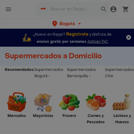
Bogotá
Regístrate
¿Nuevo en Rappi?
y disfruta de
envíos gratis por semanas
Aplican TyC
Supermercados a Domicilio
Recomendados:
Supermercados
Supermercados
Supermercados
Bogotá
-
Barranquilla
-
Chía
Mercados
Mayoristas
Fruvers
Carnes y
Lácteos y
Pescados
Huevos