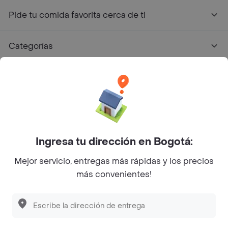
Pide tu comida favorita cerca de ti
Categorías
Únete a Rappi
Sobre Rappi
Facebook
Twitter
Instagram
Ingresa tu dirección en Bogotá:
Mejor servicio, entregas más rápidas y los precios
©
2026
Rappi Inc. All rights reserved.
más convenientes!
Rappi S.A.S. --- NIT 900.843.898-9 --- Calle 63 # 16A-02
Bogotá D.C. --- notificacionesrappi@rappi.com