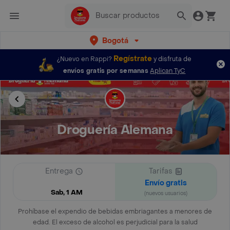
Bogotá
Regístrate
¿Nuevo en Rappi?
y disfruta de
envíos gratis por semanas
Aplican TyC
Droguería Alemana
Entrega
Tarifas
Envío gratis
Sab, 1 AM
(nuevos usuarios)
Prohíbase el expendio de bebidas embriagantes a menores de
edad. El exceso de alcohol es perjudicial para la salud