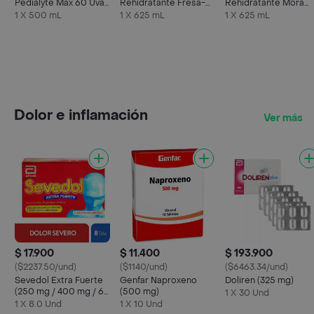
Pedialyte Max 60 Uva
Rehidratante Fresa-
Rehidratante Mora
Frasco 500 mL
Kiwi
Azul
1 X 500 mL
1 X 625 mL
1 X 625 mL
Dolor e inflamación
Ver más
$ 17.900
$ 11.400
$ 193.900
($2237.50/und)
($1140/und)
($6463.34/und)
Sevedol Extra Fuerte
Genfar Naproxeno
Doliren (325 mg)
(250 mg / 400 mg / 65
(500 mg)
1 X 30 Und
mg)
1 X 8.0 Und
1 X 10 Und