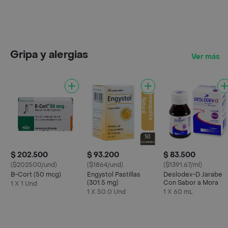
Gripa y alergias
Ver más
$ 202.500
$ 93.200
$ 83.500
($202500/und)
($1864/und)
($1391.67/ml)
B-Cort (50 mcg)
Engystol Pastillas
Deslodex-D Jarabe
(301.5 mg)
Con Sabor a Mora
1 X 1 Und
1 X 50.0 Und
1 X 60 mL