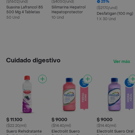
($1602/und)
($4050/und)
25%
Suaxina Lafrancol 85
Silimarina Hepatrol
($2170/und)
500 Mg 4 Tabletas
Hepatoprotector
Desfatigan (100 mg)
50 Und
10 Und
1 X 30 Und
Cuidado digestivo
Ver más
$ 11.100
$ 9000
$ 9000
($22.20/ml)
($14.40/ml)
($14.40/ml)
Suero Rehidratante
Electrolit Suero
Electrolit Suero Oral