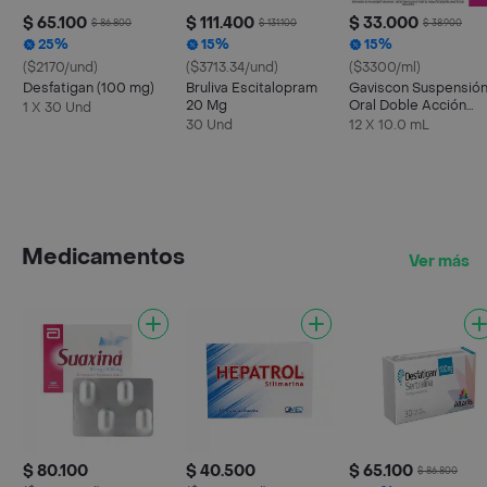
$ 65.100
$ 111.400
$ 33.000
$ 86.800
$ 131.100
$ 38.900
25%
15%
15%
($2170/und)
($3713.34/und)
($3300/ml)
Desfatigan (100 mg)
Bruliva Escitalopram
Gaviscon Suspensió
20 Mg
Oral Doble Acción
1 X 30 Und
Sachet
30 Und
12 X 10.0 mL
Medicamentos
Ver más
$ 80.100
$ 40.500
$ 65.100
$ 86.800