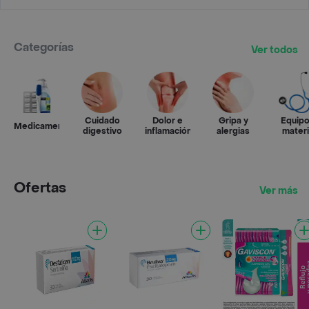
Categorías
Ver todos
Cuidado
Dolor e
Gripa y
Equipo
Medicamentos
digestivo
inflamación
alergias
materi
médic
Ofertas
Ver más