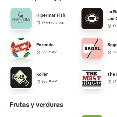
La B
Hipermar Fish
Las 
29 min o prog.
19
Fazenda
Saga
Sab, 9 AM
Sa
Koller
The
Sab, 9 AM
34
Frutas y verduras