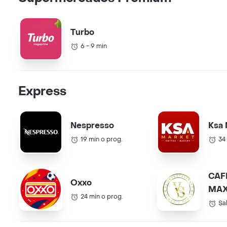
Turbo
6 - 9 min
Express
Nespresso
Ksa 
19 min o prog.
34
CAF
Oxxo
MAX
24 min o prog.
COL.
Sa