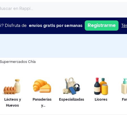
Registrarme
i?
Disfruta de
envíos gratis por semanas
Té
Supermercados Chía
Lácteos y
Panaderías
Especializadas
Licores
Fa
Huevos
y
Pastelerías