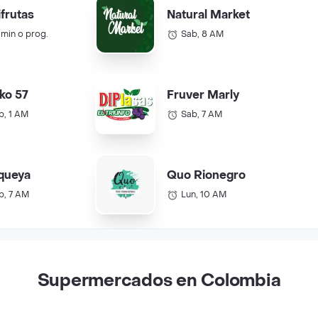
ifrutas
Natural Market
 min o prog.
Sab, 8 AM
ko 57
Fruver Marly
b, 1 AM
Sab, 7 AM
queya
Quo Rionegro
b, 7 AM
Lun, 10 AM
Supermercados en Colombia