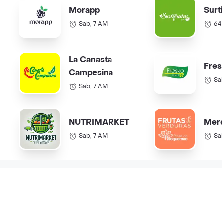
Morapp
Surt
Sab, 7 AM
64
La Canasta
Fres
Campesina
Sa
Sab, 7 AM
NUTRIMARKET
Mer
Sab, 7 AM
Sa