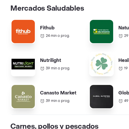
Mercados Saludables
Fithub
Natu
24 min o prog.
29
Nutrilight
Heal
39 min o prog.
19
Canasto Market
Glob
39 min o prog.
49
Carnes, pollos y pescados