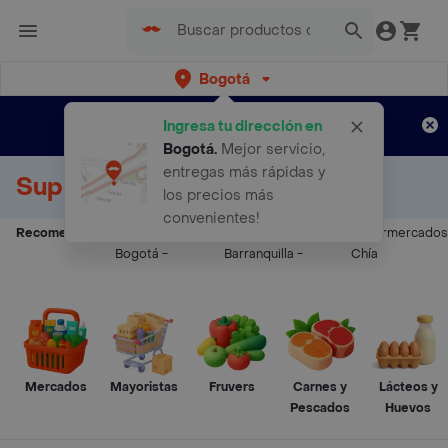
Bogotá
Regístrate
¿Nuevo en Rappi?
y disfruta de
Ingresa tu dirección en
envíos gratis por semanas
Aplican TyC
Bogotá
.
Mejor servicio,
entregas más rápidas y
Supermercados a Domicilio
los precios más
convenientes!
Recomendados:
Supermercados
Supermercados
Supermercados
Bogotá
-
Barranquilla
-
Chía
Mercados
Mayoristas
Fruvers
Carnes y
Lácteos y
Pescados
Huevos