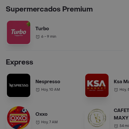
Supermercados Premium
Turbo
6 - 9 min
Express
Nespresso
Ksa M
Hoy, 10 AM
Hoy, 
CAFET
Oxxo
MAXY 
Hoy, 7 AM
COL.).
54 mi