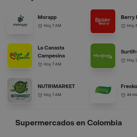
Morapp
Berry
Hoy, 7 AM
Hoy, 
La Canasta
Surtif
Campesina
Hoy, 
Hoy, 7 AM
NUTRIMARKET
Fresko
Hoy, 7 AM
44 mi
Supermercados en Colombia