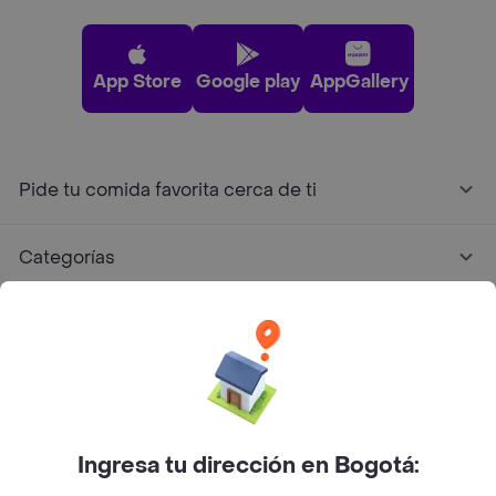
App Store
Google play
AppGallery
Pide tu comida favorita cerca de ti
Categorías
Únete a Rappi
Sobre Rappi
Facebook
Twitter
Instagram
Ingresa tu dirección en Bogotá: