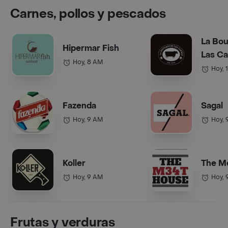
Carnes, pollos y pescados
La Bou
Hipermar Fish
Las C
Hoy, 8 AM
Hoy, 
Fazenda
Sagal
Hoy, 9 AM
Hoy, 
Koller
The M
Hoy, 9 AM
Hoy, 
Frutas y verduras