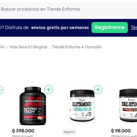
Registrarme
i?
Disfruta de
envíos gratis por semanas
Té
lio
Vida Sana En Bogotá
Tienda Enforma A Domicilio
$ 398.000
$ 98.000
Vegano