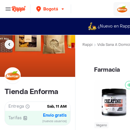
Bogotá
¿Nuevo en Rapp
Rappi
Vida Sana A Domici
Farmacia
Tienda Enforma
Entrega
Sab, 11 AM
Envío gratis
Tarifas
(nuevos usuarios)
Vegano