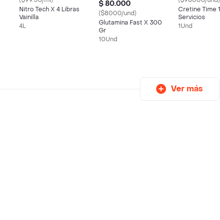
($99.50/ml)
($98000/und)
$ 80.000
Nitro Tech X 4 Libras
Cretine Time 
($8000/und)
Vainilla
Servicios
Glutamina Fast X 300
4L
1Und
Gr
10Und
Ver más