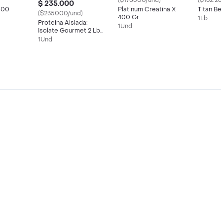
($178500/und)
($132.2
$ 235.000
100
Platinum Creatina X
Titan Be
($235000/und)
400 Gr
1Lb
Proteina Aislada:
1Und
Isolate Gourmet 2 Lb
Vainilla Organica
1Und