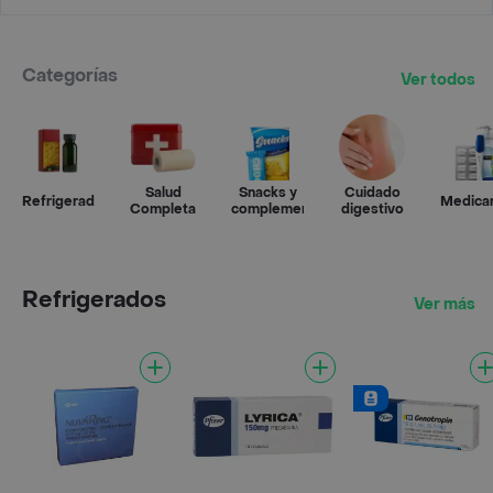
Categorías
Ver todos
Salud
Snacks y
Cuidado
Refrigerados
Medica
Completa
complementos
digestivo
Refrigerados
Ver más