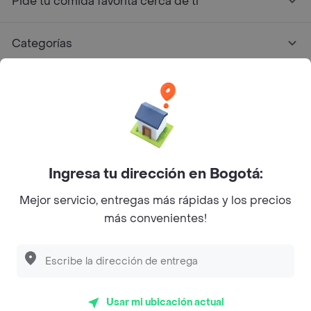
Pide tu comida favorita cerca de ti
Categorías
Únete a Rappi
Sobre Rappi
Facebook
Twitter
Instagram
Ingresa tu dirección en Bogotá:
Mejor servicio, entregas más rápidas y los precios
©
2026
Rappi Inc. All rights reserved.
más convenientes!
Rappi S.A.S. --- NIT 900.843.898-9 --- Calle 63 # 16A-02
Bogotá D.C. --- notificacionesrappi@rappi.com
Usar mi ubicación actual