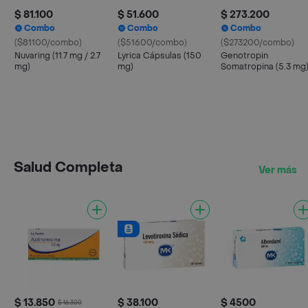
$ 81.100
$ 51.600
$ 273.200
Combo
Combo
Combo
($81100/combo)
($51600/combo)
($273200/combo)
Nuvaring (11.7 mg / 2.7
Lyrica Cápsulas (150
Genotropin
mg)
mg)
Somatropina (5.3 mg
Salud Completa
Ver más
$ 13.850
$ 38.100
$ 4500
$ 16.300