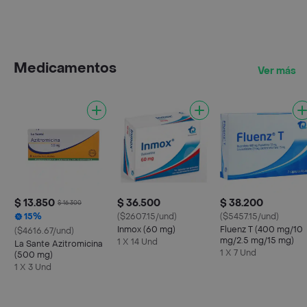
Medicamentos
Ver más
$ 13.850
$ 36.500
$ 38.200
$ 16.300
15%
($2607.15/und)
($5457.15/und)
Inmox (60 mg)
Fluenz T (400 mg/10
($4616.67/und)
mg/2.5 mg/15 mg)
1 X 14 Und
La Sante Azitromicina
1 X 7 Und
(500 mg)
1 X 3 Und