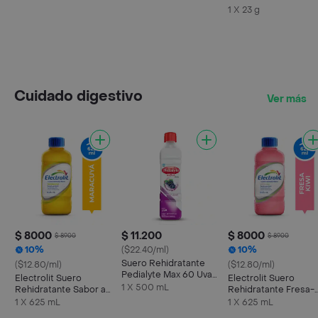
chocolate x 23g
1 X 23 g
Cuidado digestivo
Ver más
$ 8000
$ 11.200
$ 8000
$ 8900
$ 8900
10%
($22.40/ml)
10%
Suero Rehidratante
($12.80/ml)
($12.80/ml)
Pedialyte Max 60 Uva
Electrolit Suero
Electrolit Suero
Frasco 500 mL
1 X 500 mL
Rehidratante Sabor a
Rehidratante Fresa-
Maracuyá
Kiwi
1 X 625 mL
1 X 625 mL