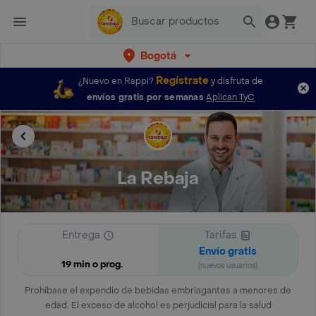
Bogotá
Regístrate
¿Nuevo en Rappi?
y disfruta de
envíos gratis por semanas
Aplican TyC
La Rebaja
Entrega
Tarifas
Envío gratis
19 min o prog.
(nuevos usuarios)
Prohíbase el expendio de bebidas embriagantes a menores de
edad. El exceso de alcohol es perjudicial para la salud