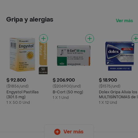
Gripa y alergias
Ver más
$ 92.800
$ 206.900
$ 18.900
($1856/und)
($206900/und)
($1575/und)
Engystol Pastillas
B-Cort (50 mcg)
Dolex Gripa Alivia los
(301.5 mg)
MULTISÍNTOMAS de l
1 X 1 Und
Gripa X 12 tabs
1 X 50.0 Und
1 X 12 Und
Ver más