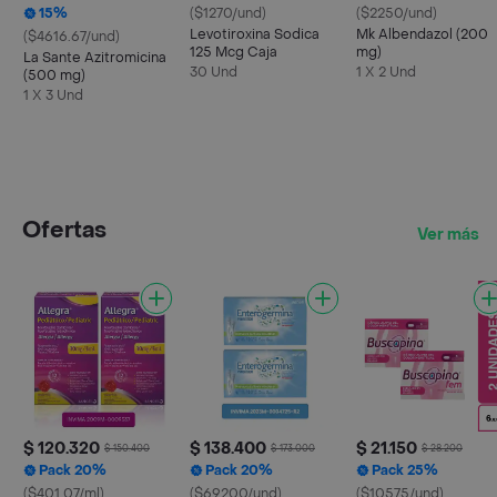
15%
($1270/und)
($2250/und)
Levotiroxina Sodica
Mk Albendazol (200
($4616.67/und)
125 Mcg Caja
mg)
La Sante Azitromicina
30 Und
1 X 2 Und
(500 mg)
1 X 3 Und
Ofertas
Ver más
$ 120.320
$ 138.400
$ 21.150
$ 150.400
$ 173.000
$ 28.200
Pack 20%
Pack 20%
Pack 25%
($401.07/ml)
($69200/und)
($10575/und)