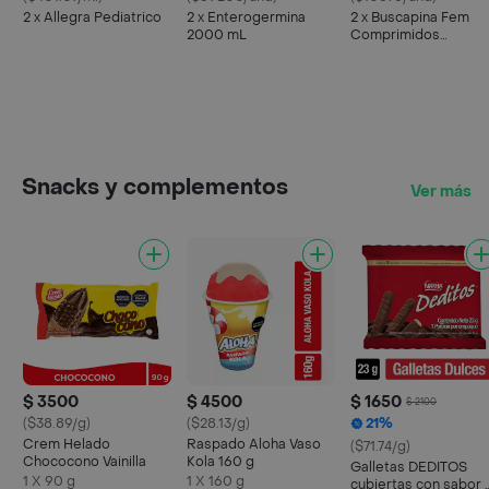
2 x Allegra Pediatrico
2 x Enterogermina
2 x Buscapina Fem
2000 mL
Comprimidos
Recubiertos
Snacks y complementos
Ver más
$ 3500
$ 4500
$ 1650
$ 2100
($38.89/g)
($28.13/g)
21%
Crem Helado
Raspado Aloha Vaso
($71.74/g)
Chococono Vainilla
Kola 160 g
Galletas DEDITOS
1 X 90 g
1 X 160 g
cubiertas con sabor 