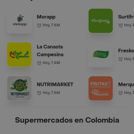
Morapp
Surtif
Hoy, 7 AM
Hoy, 
La Canasta
Fresko
Campesina
Hoy, 
Hoy, 7 AM
NUTRIMARKET
Merqu
Hoy, 7 AM
Hoy, 
Supermercados en Colombia