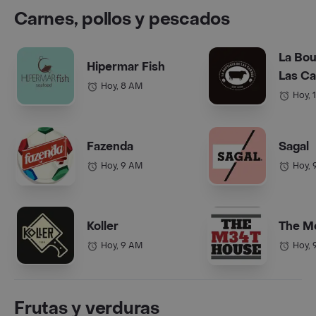
Carnes, pollos y pescados
La Bou
Hipermar Fish
Las C
Hoy, 8 AM
Hoy, 
Fazenda
Sagal
Hoy, 9 AM
Hoy, 
Koller
The M
Hoy, 9 AM
Hoy, 
Frutas y verduras