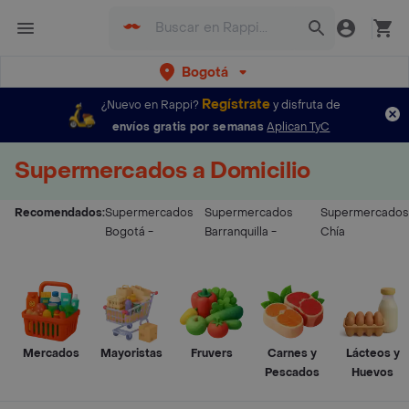
Bogotá
Regístrate
¿Nuevo en Rappi?
y disfruta de
envíos gratis por semanas
Aplican TyC
Supermercados a Domicilio
Recomendados:
Supermercados
Supermercados
Supermercados
Bogotá
-
Barranquilla
-
Chía
Mercados
Mayoristas
Fruvers
Carnes y
Lácteos y
Pescados
Huevos