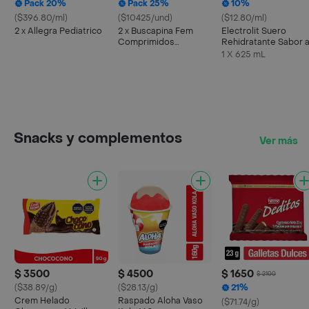
Pack 20%
Pack 25%
10%
($396.80/ml)
($10425/und)
($12.80/ml)
2 x Allegra Pediatrico
2 x Buscapina Fem
Electrolit Suero
Comprimidos
Rehidratante Sabor 
Recubiertos
Maracuyá
1 X 625 mL
Snacks y complementos
Ver más
$ 3500
$ 4500
$ 1650
$ 2100
($38.89/g)
($28.13/g)
21%
Crem Helado
Raspado Aloha Vaso
($71.74/g)