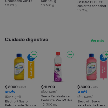
Chococono Vainilla
Kola 160 g
Galletas DEDITOS
1 X 90 g
1 X 160 g
cubiertas con sabor 
chocolate x 23g
1 X 23 g
Cuidado digestivo
Ver más
$ 8000
$ 11.200
$ 8000
$ 8900
$ 8900
10%
($22.40/ml)
10%
Suero Rehidratante
($12.80/ml)
($12.80/ml)
Pedialyte Max 60 Uva
Electrolit Suero
Electrolit Suero
Frasco 500 mL
1 X 500 mL
Rehidratante Sabor a
Rehidratante Fresa-