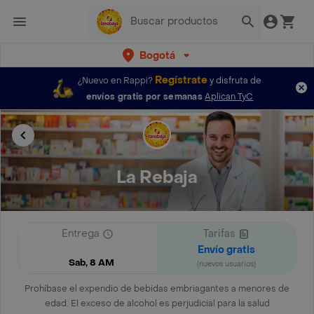
Bogotá
Regístrate
¿Nuevo en Rappi?
y disfruta de
envíos gratis por semanas
Aplican TyC
La Rebaja
Entrega
Tarifas
Envío gratis
Sab, 8 AM
(nuevos usuarios)
Prohíbase el expendio de bebidas embriagantes a menores de
edad. El exceso de alcohol es perjudicial para la salud