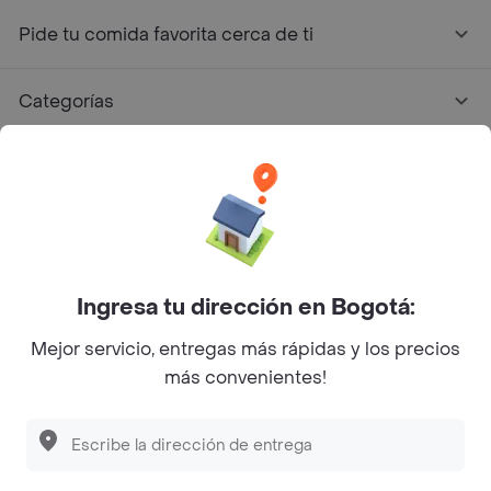
Pide tu comida favorita cerca de ti
Categorías
Únete a Rappi
Sobre Rappi
Facebook
Twitter
Instagram
Ingresa tu dirección en Bogotá:
Mejor servicio, entregas más rápidas y los precios
©
2026
Rappi Inc. All rights reserved.
más convenientes!
Rappi S.A.S. --- NIT 900.843.898-9 --- Calle 63 # 16A-02