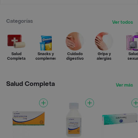
Categorías
Ver todos
Salud
Snacks y
Cuidado
Gripa y
Salu
Completa
complementos
digestivo
alergias
sexua
Salud Completa
Ver más