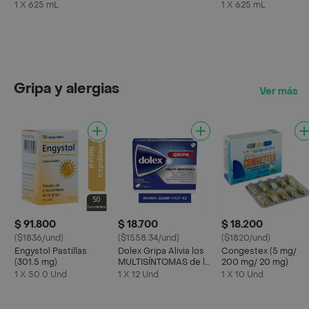
Maracuyá
Kiwi
1 X 625 mL
1 X 625 mL
Gripa y alergias
Ver más
$ 91.800
$ 18.700
$ 18.200
($1836/und)
($1558.34/und)
($1820/und)
Engystol Pastillas
Dolex Gripa Alivia los
Congestex (5 mg/
(301.5 mg)
MULTISÍNTOMAS de la
200 mg/ 20 mg)
Gripa X 12 tabs
1 X 50.0 Und
1 X 12 Und
1 X 10 Und