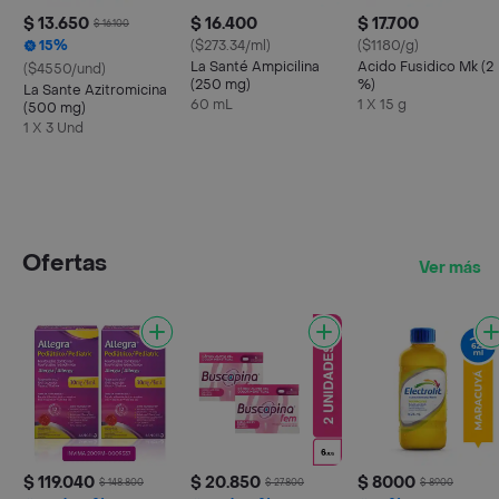
$ 13.650
$ 16.400
$ 17.700
$ 16.100
15%
($273.34/ml)
($1180/g)
La Santé Ampicilina
Acido Fusidico Mk (2
($4550/und)
(250 mg)
%)
La Sante Azitromicina
60 mL
1 X 15 g
(500 mg)
1 X 3 Und
Ofertas
Ver más
$ 119.040
$ 20.850
$ 8000
$ 148.800
$ 27.800
$ 8900