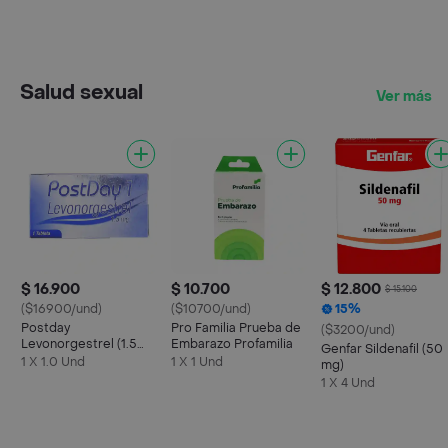
Salud sexual
Ver más
$ 16.900
$ 10.700
$ 12.800
$ 15.100
($16900/und)
($10700/und)
15%
Postday
Pro Familia Prueba de
($3200/und)
Levonorgestrel (1.5
Embarazo Profamilia
Genfar Sildenafil (50
mg)
1 X 1.0 Und
1 X 1 Und
mg)
1 X 4 Und