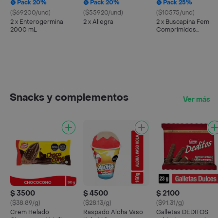
Pack 20%
Pack 20%
Pack 25%
($69200/und)
($55920/und)
($10575/und)
2 x Enterogermina
2 x Allegra
2 x Buscapina Fem
2000 mL
Comprimidos
Recubiertos
Snacks y complementos
Ver más
$ 3500
$ 4500
$ 2100
($38.89/g)
($28.13/g)
($91.31/g)
Crem Helado
Raspado Aloha Vaso
Galletas DEDITOS