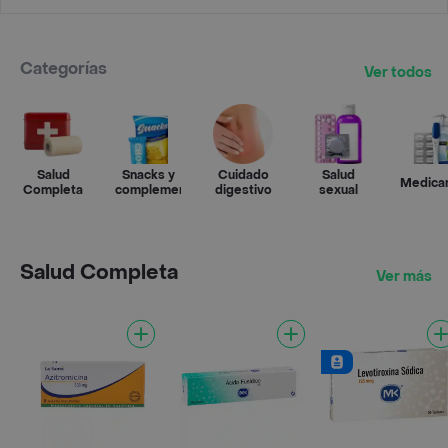
Categorías
Ver todos
Salud
Snacks y
Cuidado
Salud
Medica
Completa
complementos
digestivo
sexual
Salud Completa
Ver más