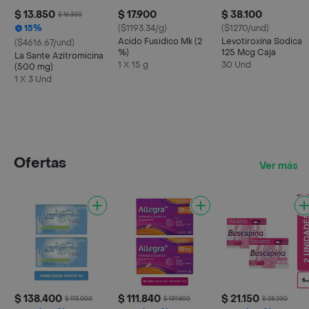
$ 13.850
$ 17.900
$ 38.100
$ 16.300
15%
($1193.34/g)
($1270/und)
Acido Fusidico Mk (2
Levotiroxina Sodica
($4616.67/und)
%)
125 Mcg Caja
La Sante Azitromicina
1 X 15 g
30 Und
(500 mg)
1 X 3 Und
Ofertas
Ver más
$ 138.400
$ 111.840
$ 21.150
$ 173.000
$ 139.800
$ 28.200