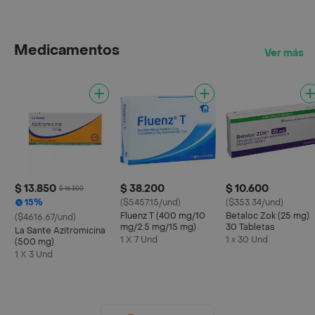
Medicamentos
Ver más
$ 13.850
$ 38.200
$ 10.600
$ 16.300
15%
($5457.15/und)
($353.34/und)
Fluenz T (400 mg/10
Betaloc Zok (25 mg)
($4616.67/und)
mg/2.5 mg/15 mg)
30 Tabletas
La Sante Azitromicina
1 X 7 Und
1 x 30 Und
(500 mg)
1 X 3 Und