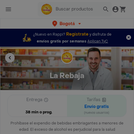
Bogotá
Regístrate
¿Nuevo en Rappi?
y disfruta de
envíos gratis por semanas
Aplican TyC
La Rebaja
Entrega
Tarifas
Envío gratis
38 min o prog.
(nuevos usuarios)
Prohíbase el expendio de bebidas embriagantes a menores de
edad. El exceso de alcohol es perjudicial para la salud