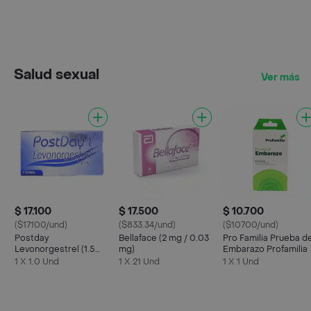
Salud sexual
Ver más
$ 17.100
$ 17.500
$ 10.700
($17100/und)
($833.34/und)
($10700/und)
Postday
Bellaface (2 mg / 0.03
Pro Familia Prueba d
Levonorgestrel (1.5
mg)
Embarazo Profamilia
mg)
1 X 1.0 Und
1 X 21 Und
1 X 1 Und