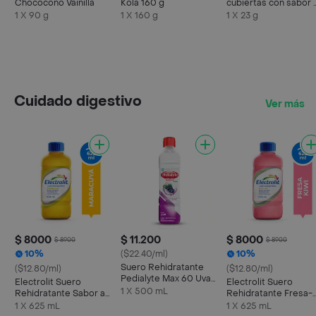
Chococono Vainilla
Kola 160 g
cubiertas con sabor 
chocolate x 23g
1 X 90 g
1 X 160 g
1 X 23 g
Cuidado digestivo
Ver más
$ 8000
$ 11.200
$ 8000
$ 8900
$ 8900
10%
($22.40/ml)
10%
Suero Rehidratante
($12.80/ml)
($12.80/ml)
Pedialyte Max 60 Uva
Electrolit Suero
Electrolit Suero
Frasco 500 mL
1 X 500 mL
Rehidratante Sabor a
Rehidratante Fresa-
Maracuyá
Kiwi
1 X 625 mL
1 X 625 mL