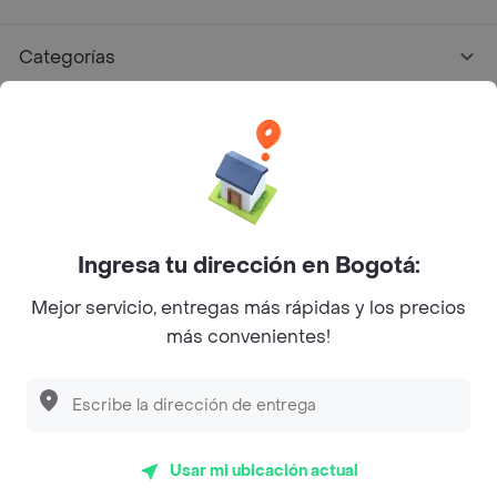
Categorías
Únete a Rappi
Sobre Rappi
Facebook
Twitter
Instagram
Ingresa tu dirección en Bogotá:
Mejor servicio, entregas más rápidas y los precios
©
2026
Rappi Inc. All rights reserved.
más convenientes!
Rappi S.A.S. --- NIT 900.843.898-9 --- Calle 63 # 16A-02
Bogotá D.C. --- notificacionesrappi@rappi.com
Usar mi ubicación actual