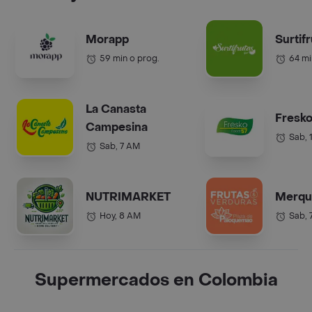
Morapp
Surtif
59 min o prog.
64 mi
La Canasta
Fresko
Campesina
Sab, 
Sab, 7 AM
NUTRIMARKET
Merqu
Hoy, 8 AM
Sab, 
Supermercados en Colombia