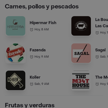
Carnes, pollos y pescados
La Bou
Hipermar Fish
Las C
Hoy, 8 AM
Hoy, 
Fazenda
Sagal
Hoy, 9 AM
Sab,
Koller
The M
Sab, 9 AM
Hoy, 
Frutas y verduras