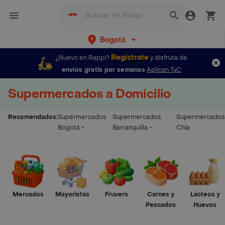
Bogotá
Regístrate
¿Nuevo en Rappi?
y disfruta de
envíos gratis por semanas
Aplican TyC
Supermercados a Domicilio
Recomendados:
Supermercados
Supermercados
Supermercados
Bogotá
-
Barranquilla
-
Chía
Mercados
Mayoristas
Fruvers
Carnes y
Lácteos y
Pescados
Huevos