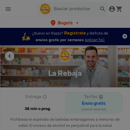
Bogotá
Regístrate
¿Nuevo en Rappi?
y disfruta de
envíos gratis por semanas
Aplican TyC
La Rebaja
Entrega
Tarifas
Envío gratis
38 min o prog.
(nuevos usuarios)
Prohíbase el expendio de bebidas embriagantes a menores de
edad. El exceso de alcohol es perjudicial para la salud