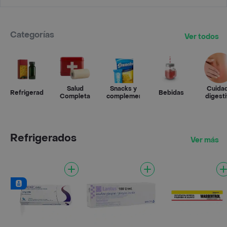
Categorías
Ver todos
Salud
Snacks y
Cuida
Refrigerados
Bebidas
Completa
complementos
digest
Refrigerados
Ver más