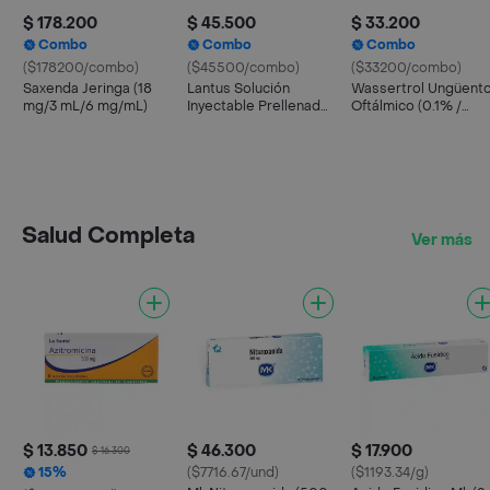
$ 178.200
$ 45.500
$ 33.200
Combo
Combo
Combo
($178200/combo)
($45500/combo)
($33200/combo)
Saxenda Jeringa (18
Lantus Solución
Wassertrol Ungüent
mg/3 mL/6 mg/mL)
Inyectable Prellenada
Oftálmico (0.1% /
(100 UI)
0.35% / 6000 IU)
Salud Completa
Ver más
$ 13.850
$ 46.300
$ 17.900
$ 16.300
15%
($7716.67/und)
($1193.34/g)