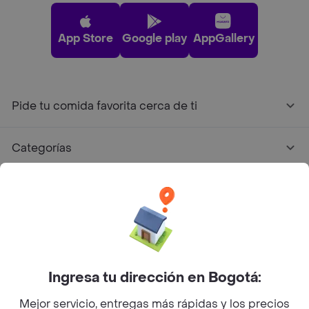
App Store
Google play
AppGallery
Pide tu comida favorita cerca de ti
Categorías
Únete a Rappi
Sobre Rappi
Facebook
Twitter
Instagram
Ingresa tu dirección en Bogotá:
Mejor servicio, entregas más rápidas y los precios
©
2026
Rappi Inc. All rights reserved.