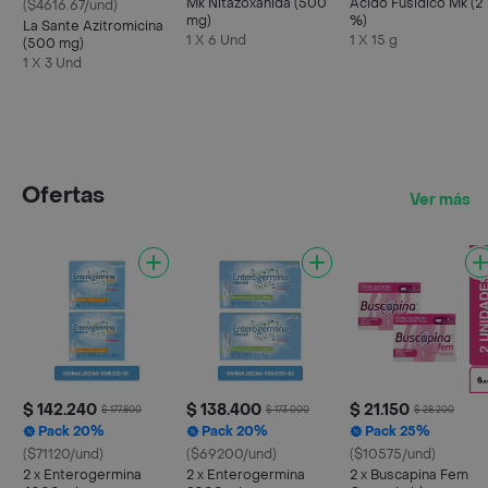
Mk Nitazoxanida (500
Acido Fusidico Mk (2
($4616.67/und)
mg)
%)
La Sante Azitromicina
1 X 6 Und
1 X 15 g
(500 mg)
1 X 3 Und
Ofertas
Ver más
$ 142.240
$ 138.400
$ 21.150
$ 177.800
$ 173.000
$ 28.200
Pack 20%
Pack 20%
Pack 25%
($71120/und)
($69200/und)
($10575/und)
2 x Enterogermina
2 x Enterogermina
2 x Buscapina Fem