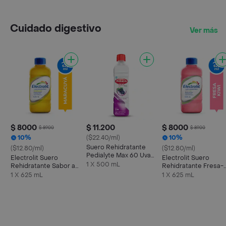
Cuidado digestivo
Ver más
$ 8000
$ 11.200
$ 8000
$ 8900
$ 8900
10%
($22.40/ml)
10%
Suero Rehidratante
($12.80/ml)
($12.80/ml)
Pedialyte Max 60 Uva
Electrolit Suero
Electrolit Suero
Frasco 500 mL
1 X 500 mL
Rehidratante Sabor a
Rehidratante Fresa-
Maracuyá
Kiwi
1 X 625 mL
1 X 625 mL