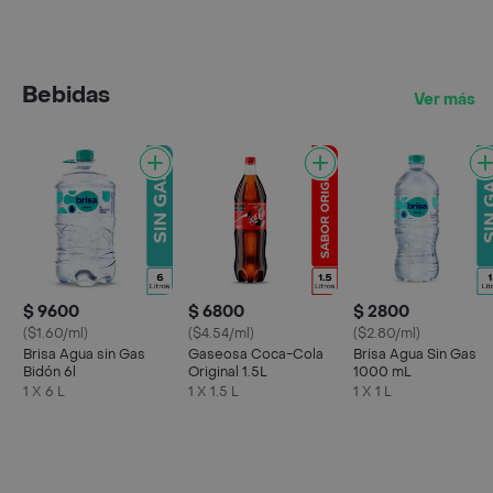
Bebidas
Ver más
$ 9600
$ 6800
$ 2800
($1.60/ml)
($4.54/ml)
($2.80/ml)
Brisa Agua sin Gas
Gaseosa Coca-Cola
Brisa Agua Sin Gas
Bidón 6l
Original 1.5L
1000 mL
1 X 6 L
1 X 1.5 L
1 X 1 L