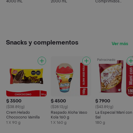
4000 mL
2000 mL
Comprimidos
Recubiertos
Snacks y complementos
Ver más
Patrocinado
$ 3500
$ 4500
$ 7900
($38.89/g)
($28.13/g)
($43.89/g)
Crem Helado
Raspado Aloha Vaso
La Especial Maní con
Chococono Vainilla
Kola 160 g
Sal
1 X 90 g
1 X 160 g
180 g