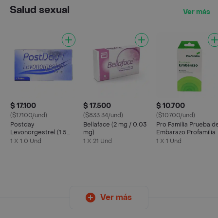
Salud sexual
Ver más
$ 17.100
$ 17.500
$ 10.700
($17100/und)
($833.34/und)
($10700/und)
Postday
Bellaface (2 mg / 0.03
Pro Familia Prueba d
Levonorgestrel (1.5
mg)
Embarazo Profamilia
mg)
1 X 1.0 Und
1 X 21 Und
1 X 1 Und
Ver más