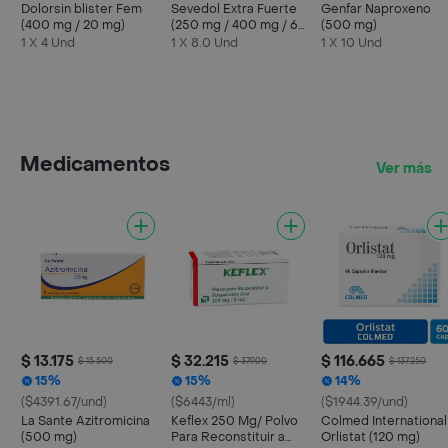
Dolorsin blister Fem
Sevedol Extra Fuerte
Genfar Naproxeno
(400 mg / 20 mg)
(250 mg / 400 mg / 65
(500 mg)
mg)
1 X 4 Und
1 X 8.0 Und
1 X 10 Und
Medicamentos
Ver más
$ 13.175
$ 32.215
$ 116.665
$ 15.500
$ 37.900
$ 137.250
15%
15%
14%
($4391.67/und)
($6443/ml)
($1944.39/und)
La Sante Azitromicina
Keflex 250 Mg/ Polvo
Colmed International
(500 mg)
Para Reconstituir a
Orlistat (120 mg)