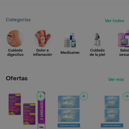
Categorías
Ver todos
Cuidado
Dolor e
Cuidado
Salu
Medicamentos
digestivo
inflamación
de la piel
sexua
Ofertas
Ver más