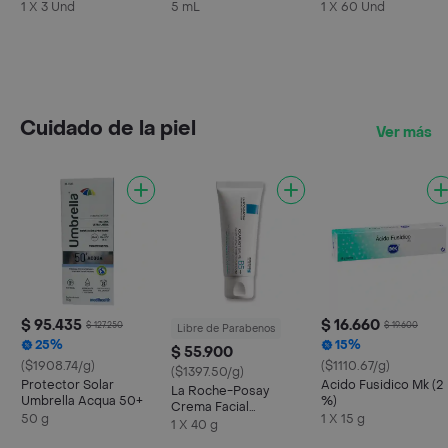
Suspensión Oral
1 X 3 Und
5 mL
1 X 60 Und
Cuidado de la piel
Ver más
$ 95.435
$ 16.660
$ 127.250
$ 19.600
Libre de Parabenos
25%
15%
$ 55.900
($1908.74/g)
($1110.67/g)
($1397.50/g)
Protector Solar
Acido Fusidico Mk (2
La Roche-Posay
Umbrella Acqua 50+
%)
Crema Facial
50 g
1 X 15 g
Cicaplast Baume B5 +
1 X 40 g