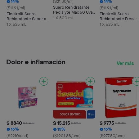
14%
($21.80/ml)
14%
Suero Rehidratante
($11.91/ml)
($11.91/ml)
Pedialyte Max 60 Uva
Electrolit Suero
Electrolit Suero
Frasco 500 mL
1 X 500 mL
Rehidratante Sabor a
Rehidratante Fresa-
Maracuyá
Kiwi
1 X 625 mL
1 X 625 mL
Dolor e inflamación
Ver más
$ 8840
$ 15.215
$ 9775
$ 10.400
$ 17.900
$ 11.500
15%
15%
15%
($2210/und)
($1901.88/und)
($977.50/und)