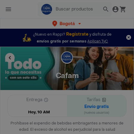
Bogotá
Regístrate
¿Nuevo en Rappi?
y disfruta de
envíos gratis por semanas
Aplican TyC
Cafam
Entrega
Tarifas
Envío gratis
Hoy, 10 AM
(nuevos usuarios)
Prohíbase el expendio de bebidas embriagantes a menores de
edad. El exceso de alcohol es perjudicial para la salud