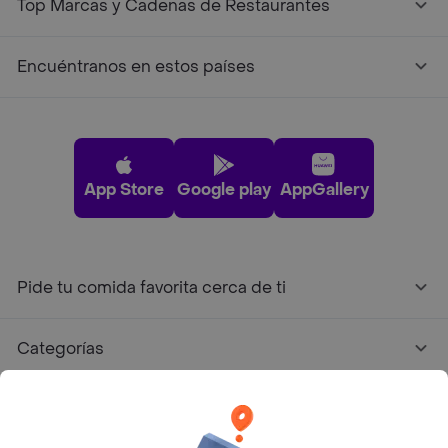
Top Marcas y Cadenas de Restaurantes
Encuéntranos en estos países
App Store
Google play
AppGallery
Pide tu comida favorita cerca de ti
Categorías
Únete a Rappi