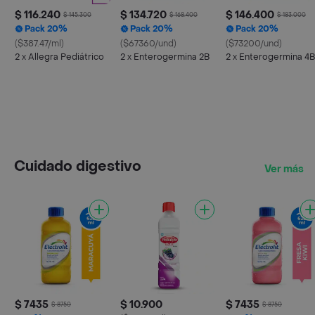
$ 116.240
$ 134.720
$ 146.400
$ 145.300
$ 168.400
$ 183.000
Pack 20%
Pack 20%
Pack 20%
($387.47/ml)
($67360/und)
($73200/und)
2 x Allegra Pediátrico
2 x Enterogermina 2B
2 x Enterogermina 4B
Cuidado digestivo
Ver más
$ 7435
$ 10.900
$ 7435
$ 8750
$ 8750