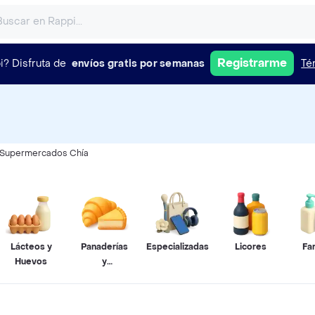
Registrarme
i?
Disfruta de
envíos gratis por semanas
Té
Supermercados Chía
Lácteos y
Panaderías
Especializadas
Licores
Fa
Huevos
y
Pastelerías