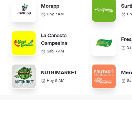
Morapp
Surt
Hoy, 7 AM
Ho
La Canasta
Fres
Campesina
Sa
Sab, 7 AM
NUTRIMARKET
Mer
Hoy, 8 AM
Sa