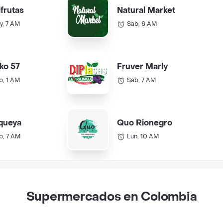
ifrutas
Natural Market
y, 7 AM
Sab, 8 AM
ko 57
Fruver Marly
b, 1 AM
Sab, 7 AM
queya
Quo Rionegro
b, 7 AM
Lun, 10 AM
Supermercados en Colombia