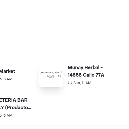
Munay Herbal -
Market
14858 Calle 77A
b, 8 AM
Sab, 11 AM
ETERIA BAR
Y (Productos
).
b, 6 AM