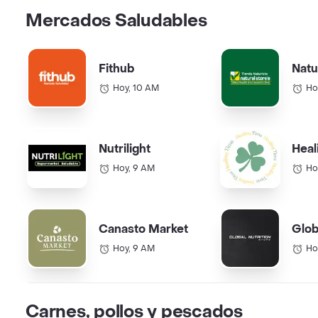
Mercados Saludables
Fithub
Natu
Hoy, 10 AM
Ho
Nutrilight
Heal
Hoy, 9 AM
Ho
Canasto Market
Glob
Hoy, 9 AM
Ho
Carnes, pollos y pescados