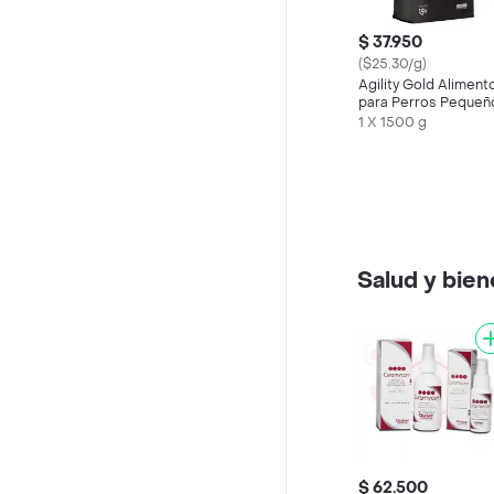
$ 37.950
($25.30/g)
Agility Gold Aliment
para Perros Pequeñ
Adultos
1 X 1500 g
Salud y bien
$ 62.500