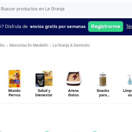
Registrarme
i?
Disfruta de
envíos gratis por semanas
Té
lio
Mascotas En Medellín
La Granja A Domicilio
Mundo
Salud y
Arena
Snacks
Limp
Perros
bienestar
Gatos
para
a
Mascotas