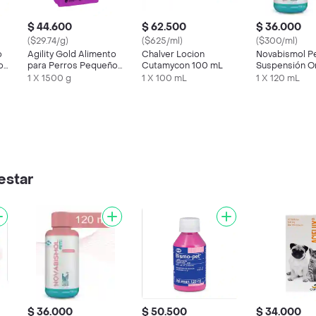
$ 44.600
$ 62.500
$ 36.000
($29.74/g)
($625/ml)
($300/ml)
o
Agility Gold Alimento
Chalver Locion
Novabismol P
os
para Perros Pequeños
Cutamycon 100 mL
Suspensión Or
Piel
1 X 1500 g
1 X 100 mL
1 X 120 mL
estar
$ 36.000
$ 50.500
$ 34.000