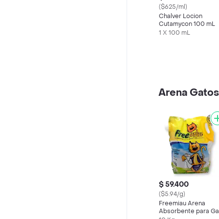
($625/ml)
Chalver Locion
Cutamycon 100 mL
1 X 100 mL
Arena Gatos
$ 59.400
($5.94/g)
Freemiau Arena
Absorbente para Ga