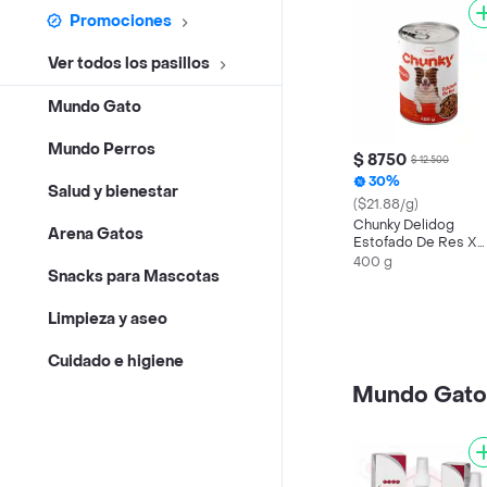
Promociones
Ver todos los pasillos
Mundo Gato
Mundo Perros
$ 8750
$ 12.500
30%
Salud y bienestar
($21.88/g)
Chunky Delidog
Arena Gatos
Estofado De Res X
400gr
400 g
Snacks para Mascotas
Limpieza y aseo
Cuidado e higiene
Mundo Gato