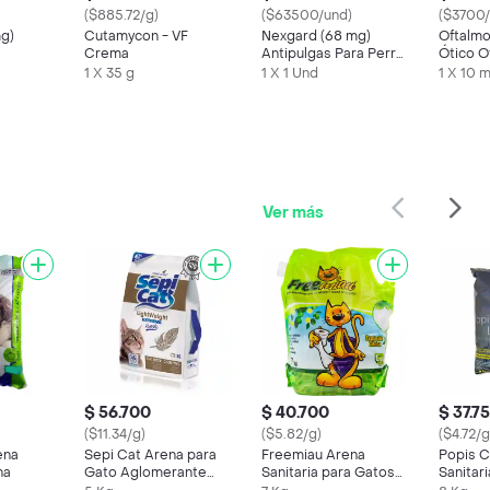
($885.72/g)
($63500/und)
($3700/
mg)
Cutamycon - VF
Nexgard (68 mg)
Oftalmo
Crema
Antipulgas Para Perro
Ótico O
10.1-25 Kg
1 X 35 g
1 X 1 Und
1 X 10 
Ver más
$ 56.700
$ 40.700
$ 37.7
($11.34/g)
($5.82/g)
($4.72/g
ena
Sepi Cat Arena para
Freemiau Arena
Popis C
na
Gato Aglomerante
Sanitaria para Gatos
Sanitar