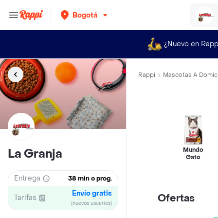
Bogotá
¿Nuevo en Rapp
Rappi
Mascotas A Domici
Mundo
La Granja
Gato
Entrega
38 min o prog.
Envío gratis
Ofertas
Tarifas
(nuevos usuarios)