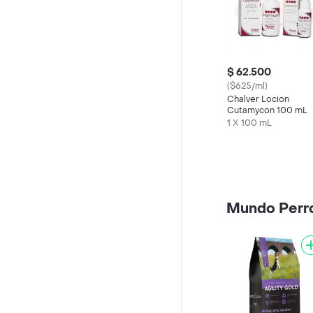
$ 62.500
($625/ml)
Chalver Locion
Cutamycon 100 mL
1 X 100 mL
Mundo Perr