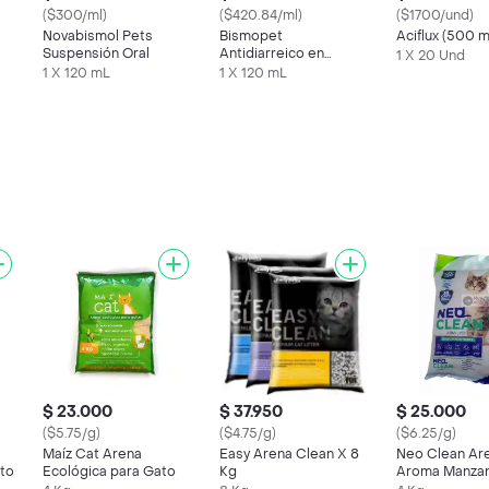
($300/ml)
($420.84/ml)
($1700/und)
Novabismol Pets
Bismopet
Aciflux (500 
Suspensión Oral
Antidiarreico en
1 X 20 Und
Suspension Oral para
1 X 120 mL
1 X 120 mL
Mascotas (1,75 g / 100
g)
$ 23.000
$ 37.950
$ 25.000
($5.75/g)
($4.75/g)
($6.25/g)
Maíz Cat Arena
Easy Arena Clean X 8
Neo Clean Ar
to
Ecológica para Gato
Kg
Aroma Manza