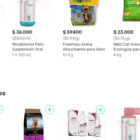
$ 36.000
$ 59.400
$ 23.000
($300/ml)
($5.94/g)
($5.75/g)
Novabismol Pets
Freemiau Arena
Maíz Cat Aren
Suspensión Oral
Absorbente para Gato
Ecológica par
1 X 120 mL
10 Kg
4 Kg
os