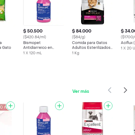
$ 50.500
$ 84.000
$ 34.
($420.84/ml)
($84/g)
($1700/
a
Bismopet
Comida para Gatos
Aciflux
a Gato
Antidiarreico en
Adultos Esterilizados
1 X 20 
Suspension Oral para
Purina Pro Plan x 1 kg
1 X 120 mL
1 Kg
Mascotas (1,75 g / 100
g)
Ver más