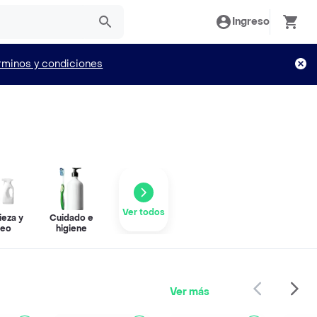
Ingreso
rminos y condiciones
Ver todos
ieza y
Cuidado e
seo
higiene
Ver más