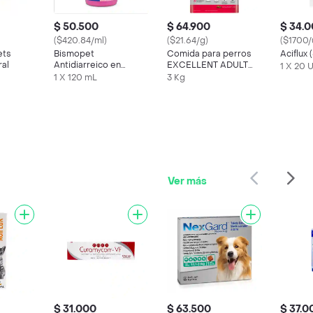
$ 50.500
$ 64.900
$ 34.
($420.84/ml)
($21.64/g)
($1700/
ets
Bismopet
Comida para perros
Aciflux
al
Antidiarreico en
EXCELLENT ADULT
1 X 20 
Suspension Oral para
Razas Pequeñas x 3 kg
1 X 120 mL
3 Kg
Mascotas (1,75 g / 100
g)
Ver más
$ 31.000
$ 63.500
$ 37.0