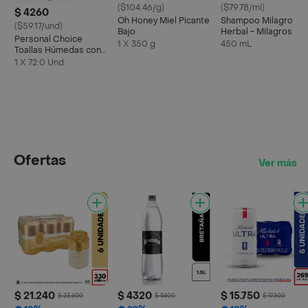
($104.46/g)
($79.78/ml)
$ 4260
Oh Honey Miel Picante
Shampoo Milagro
($59.17/und)
Bajo
Herbal - Milagros
Personal Choice
1 X 350 g
450 mL
Toallas Húmedas con
Aloe Vera
1 X 72.0 Und
Ofertas
Ver más
$ 21.240
$ 4320
$ 15.750
$ 23.600
$ 5400
$ 17.500