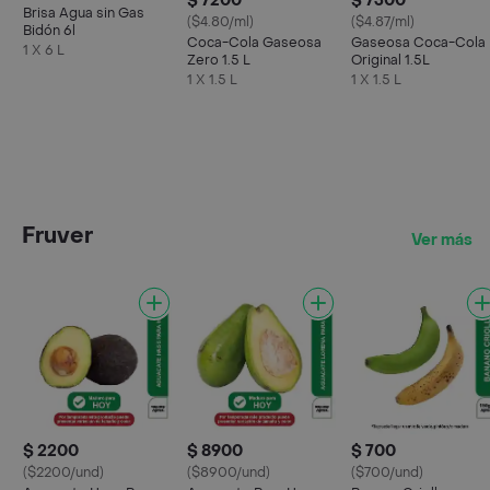
$ 7200
$ 7300
Brisa Agua sin Gas
($4.80/ml)
($4.87/ml)
Bidón 6l
Coca-Cola Gaseosa
Gaseosa Coca-Cola
1 X 6 L
Zero 1.5 L
Original 1.5L
1 X 1.5 L
1 X 1.5 L
Fruver
Ver más
$ 2200
$ 8900
$ 700
($2200/und)
($8900/und)
($700/und)