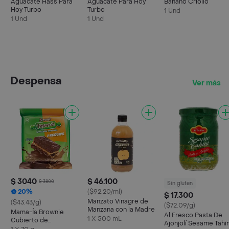
Aguacate Hass Para
Aguacate Para Hoy
Banano Criollo
Hoy Turbo
Turbo
1 Und
1 Und
1 Und
Despensa
Ver más
$ 3040
$ 46.100
$ 3800
Sin gluten
20%
($92.20/ml)
$ 17.300
Manzato Vinagre de
($43.43/g)
($72.09/g)
Manzana con la Madre
Mama-Ía Brownie
Al Fresco Pasta De
1 X 500 mL
Cubierto de
Ajonjolí Sesame Tahin
Chocolate Relleno