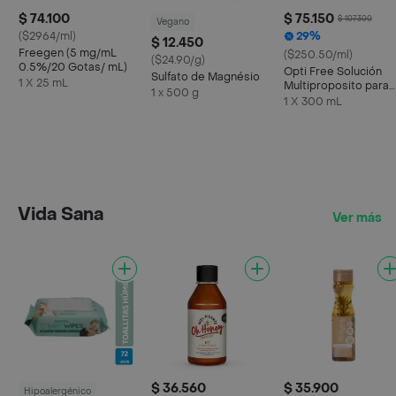
$ 74.100
$ 75.150
$ 107.300
Vegano
($2964/ml)
29%
$ 12.450
Freegen (5 mg/mL
($250.50/ml)
($24.90/g)
0.5%/20 Gotas/ mL)
Opti Free Solución
Sulfato de Magnésio
1 X 25 mL
Multiproposito para
1 x 500 g
Lentes de Contacto
1 X 300 mL
Vida Sana
Ver más
$ 36.560
$ 35.900
Hipoalergénico