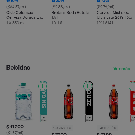
10%
20%
10%
($64.37/ml)
($2.88/ml)
($9.76/ml)
Club Colombia
Bretana Soda Botella
Cerveza Michelob
Cerveza Dorada En
1.5 l
Ultra Lata 269ml X6
Lata 330 ML X6 Unds
1 X 330 mL
1 X 1.5 L
1 X 1.614 L
Bebidas
Ver más
$ 11.200
Cerveza fría
Cerveza fría
($1.87/ml)