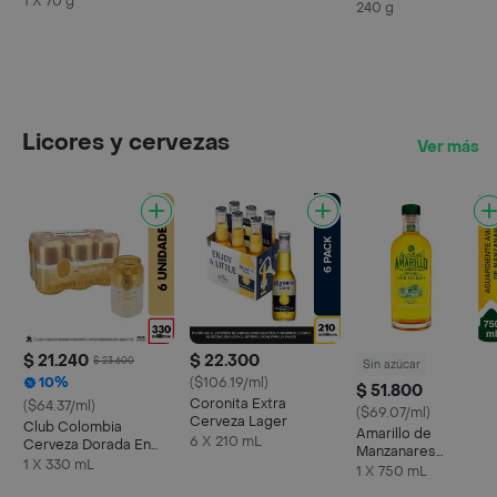
1 X 70 g
240 g
con Arequipe
Licores y cervezas
Ver más
$ 21.240
$ 22.300
$ 23.600
Sin azúcar
10%
($106.19/ml)
$ 51.800
Coronita Extra
($64.37/ml)
($69.07/ml)
Cerveza Lager
Club Colombia
Amarillo de
6 X 210 mL
Cerveza Dorada En
Manzanares
Lata 330 ML X6 Unds
1 X 330 mL
Aguardiente Sin
1 X 750 mL
Azúcar