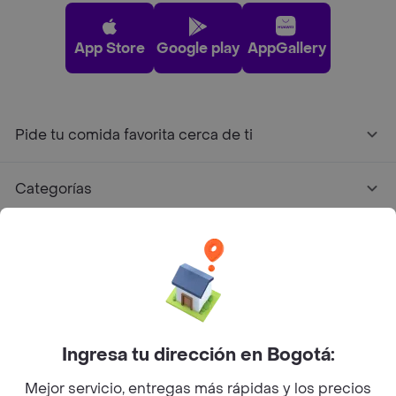
App Store
Google play
AppGallery
Pide tu comida favorita cerca de ti
Categorías
Únete a Rappi
Sobre Rappi
Facebook
Twitter
Instagram
Ingresa tu dirección en Bogotá:
Mejor servicio, entregas más rápidas y los precios
©
2026
Rappi Inc. All rights reserved.