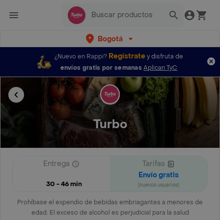
Bogotá
Regístrate
¿Nuevo en Rappi?
y disfruta de
envíos gratis por semanas
Aplican TyC
Turbo
Entrega
Tarifas
Envío gratis
30 - 46 min
(nuevos usuarios)
Prohíbase el expendio de bebidas embriagantes a menores de
edad. El exceso de alcohol es perjudicial para la salud