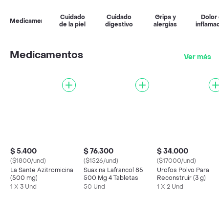
Cuidado
Cuidado
Gripa y
Dolor
Medicamentos
de la piel
digestivo
alergias
inflama
Medicamentos
Ver más
$ 5.400
$ 76.300
$ 34.000
($1800/und)
($1526/und)
($17000/und)
La Sante Azitromicina
Suaxina Lafrancol 85
Urofos Polvo Para
(500 mg)
500 Mg 4 Tabletas
Reconstruir (3 g)
1 X 3 Und
50 Und
1 X 2 Und