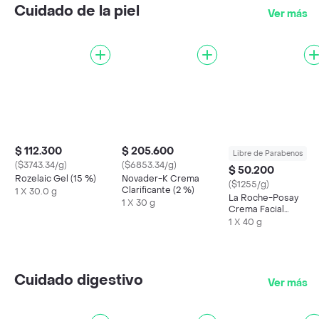
Cuidado de la piel
Ver más
$ 112.300
$ 205.600
Libre de Parabenos
($3743.34/g)
($6853.34/g)
$ 50.200
Rozelaic Gel (15 %)
Novader-K Crema
($1255/g)
Clarificante (2 %)
1 X 30.0 g
La Roche-Posay
1 X 30 g
Crema Facial
Cicaplast Baume B5 
1 X 40 g
Cuidado digestivo
Ver más