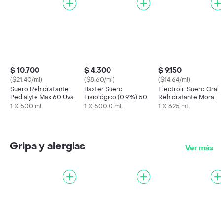
$ 10.700
$ 4.300
$ 9.150
($21.40/ml)
($8.60/ml)
($14.64/ml)
Suero Rehidratante
Baxter Suero
Electrolit Suero Oral
Pedialyte Max 60 Uva
Fisiológico (0.9%) 500
Rehidratante Mora
Frasco 500 mL
mL
Azul
1 X 500 mL
1 X 500.0 mL
1 X 625 mL
Gripa y alergias
Ver más