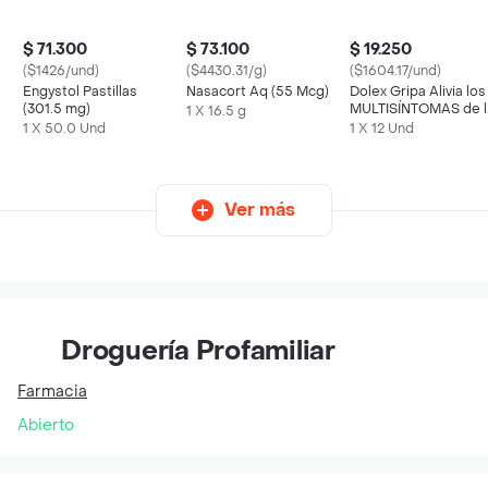
$ 71.300
$ 73.100
$ 19.250
($1426/und)
($4430.31/g)
($1604.17/und)
Engystol Pastillas
Nasacort Aq (55 Mcg)
Dolex Gripa Alivia los
(301.5 mg)
MULTISÍNTOMAS de l
1 X 16.5 g
Gripa X 12 tabs
1 X 50.0 Und
1 X 12 Und
Ver más
Droguería Profamiliar
Farmacia
Abierto