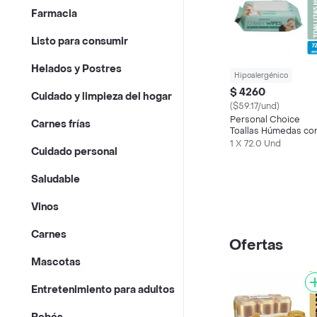
Farmacia
Listo para consumir
Helados y Postres
Hipoalergénico
$ 4260
Cuidado y limpieza del hogar
($59.17/und)
Personal Choice
Carnes frías
Toallas Húmedas co
Aloe Vera
1 X 72.0 Und
Cuidado personal
Saludable
Vinos
Carnes
Ofertas
Mascotas
Entretenimiento para adultos