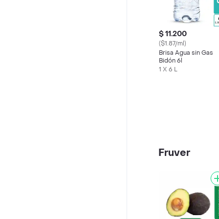
$ 11.200
($1.87/ml)
Brisa Agua sin Gas
Bidón 6l
1 X 6 L
Fruver