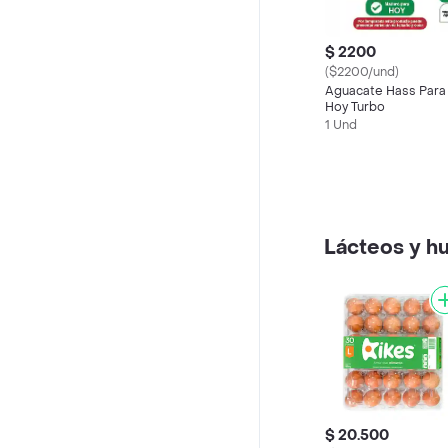
$ 2200
($2200/und)
Aguacate Hass Para
Hoy Turbo
1 Und
Lácteos y h
$ 20.500