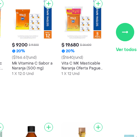
$ 9200
$ 19.680
$ 11.500
$ 24.600
Ver todos
20%
20%
($766.67/und)
($1640/und)
c
Mk Vitamina C Sabor a
Vita C MK Masticable
.
Naranja (500 mg)
Naranja Oferta Pague
20
2 lleve 3 sobre x 12
1 X 12.0 Und
1 X 12 Und