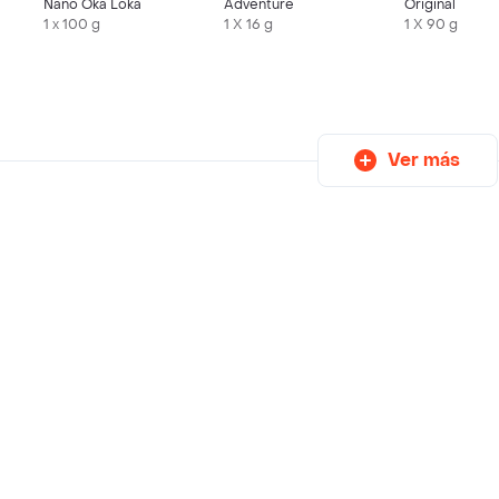
Nano Oka Loka
Adventure
Original
1 x 100 g
1 X 16 g
1 X 90 g
Ver más