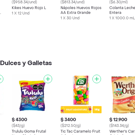
($958.34/und)
($813.34/und)
($6.30/ml)
Kikes Huevo Rojo L
Nápoles Huevos Rojos
Colanta Leche
AA Extra Grande
Entera
1 X 12 Und
1 X 30 Und
1 X 1000.0 mL
Dulces y Galletas
$ 4300
$ 3400
$ 12.900
($43/g)
($212.50/g)
($143.34/g)
Trululu Goma Frutal
Tic Tac Caramelo Fruit
Werther's Ca