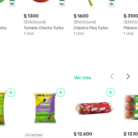
$ 1300
$ 1600
$ 310
($1300/und)
($1600/und)
($3100/
urbo
Tomate Chonto Turbo
Cilantro Peq Turbo
Plátano
1 Und
1 Und
1 Und
Ver más
$ 12.600
$ 13.1
Sin lactosa