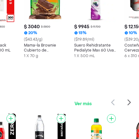
$ 3040
$ 9945
$ 12.1
.400
$ 3800
$ 11.700
20%
15%
10%
($43.43/g)
($19.89/ml)
($39.20
Pack
Mama-Ía Brownie
Suero Rehidratante
Costeñ
300 mL
Cubierto de
Pedialyte Max 60 Uva
Cervez
Chocolate Relleno
Frasco 500 mL
1 X 70 g
1 X 500 mL
6 x 310
con Arequipe
Ver más