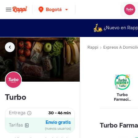
Bogotá
¿Nuevo en Rapp
Rappi
Express A Domicili
Turbo
Turbo
Farmacia
By Cruz
Verde
Entrega
30 - 46 min
Envío gratis
Turbo Farma
Tarifas
(nuevos usuarios)