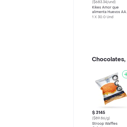
($683.34/und)
Kikes Amor que
alimenta Huevos AA
Rojos L
1 X 30.0 Und
Chocolates, 
$ 3145
($89.86/g)
Stroop Waffles