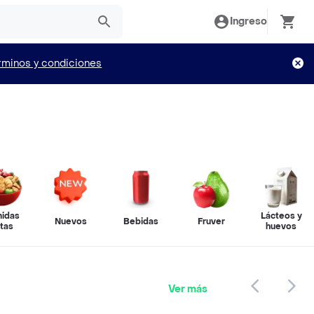
Ingreso
rminos y condiciones
idas
Lácteos y
Nuevos
Bebidas
Fruver
stas
huevos
Ver más