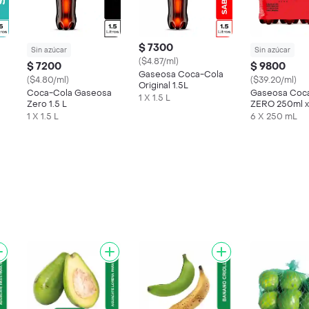
$ 7300
Sin azúcar
Sin azúcar
($4.87/ml)
$ 7200
$ 9800
Gaseosa Coca-Cola
($4.80/ml)
($39.20/ml)
Original 1.5L
Coca-Cola Gaseosa
Gaseosa Coc
1 X 1.5 L
Zero 1.5 L
ZERO 250ml x
1 X 1.5 L
6 X 250 mL