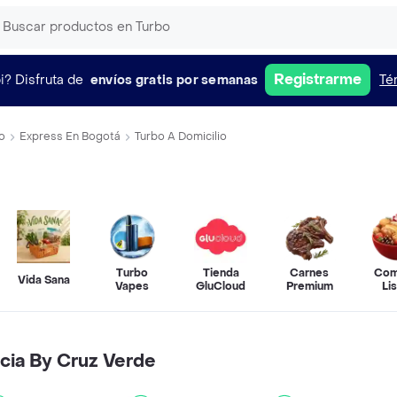
Registrarme
i?
Disfruta de
envíos gratis por semanas
Té
o
Express En Bogotá
Turbo A Domicilio
Turbo
Tienda
Carnes
Com
Vida Sana
Vapes
GluCloud
Premium
Li
cia By Cruz Verde