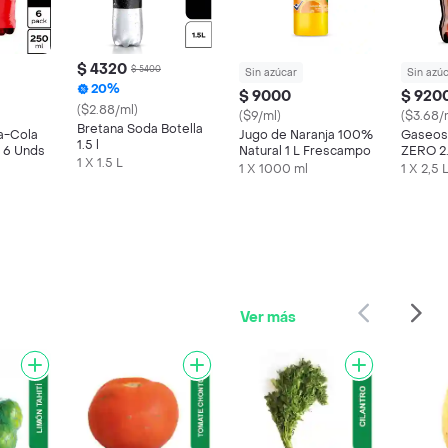
$ 4320
$ 5400
Sin azúcar
Sin azú
20%
$ 9000
$ 920
($2.88/ml)
($9/ml)
($3.68/
Bretana Soda Botella
a-Cola
Jugo de Naranja 100%
Gaseos
1.5 l
 6 Unds
Natural 1 L Frescampo
ZERO 2
1 X 1.5 L
1 X 1000 ml
1 X 2,5 
Ver más