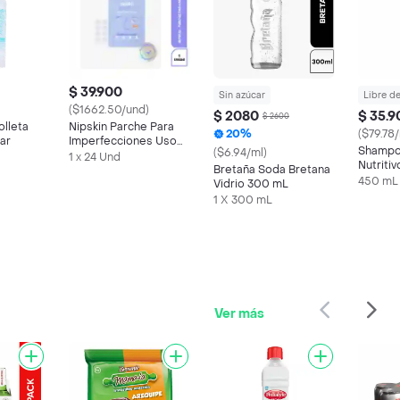
$ 39.900
Sin azúcar
Libre d
($1662.50/und)
$ 2080
$ 35.9
$ 2600
lleta
Nipskin Parche Para
20%
($79.78/
ar
Imperfecciones Uso
Shampo
($6.94/ml)
de Día
1 x 24 Und
Nutriti
Bretaña Soda Bretana
Milagro
450 mL
Vidrio 300 mL
1 X 300 mL
Ver más