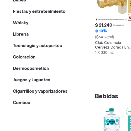
Bebés
Fiestas y entretenimiento
Whisky
$ 21.240
$ 23.600
10%
Librería
($64.37/ml)
Club Colombia
Tecnología y autopartes
Cerveza Dorada En
Lata 330 ML X6 Und
1 X 330 mL
Coloración
Dermocosmética
Juegos y Juguetes
Cigarrillos y vaporizadores
Bebidas
Combos