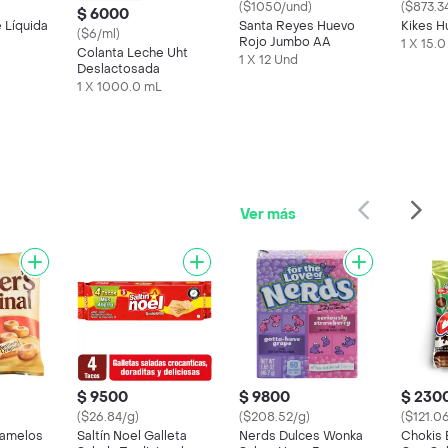
($1050/und)
($873.3
$ 6000
 Líquida
Santa Reyes Huevo
Kikes H
($6/ml)
Rojo Jumbo AA
1 X 15.
Colanta Leche Uht
1 X 12 Und
Deslactosada
1 X 1000.0 mL
Ver más
$ 9500
$ 9800
$ 230
($26.84/g)
($208.52/g)
($121.0
ramelos
Saltín Noel Galleta
Nerds Dulces Wonka
Chokis 