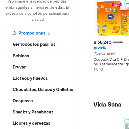
Prohíbase el expendio de bebidas
embriagantes a menores de edad. El
exceso de alcohol es perjudicial para
la salud
Promociones
$ 38.240
$ 47.800
Ver todos los pasillos
20%
($38240/und)
Bebidas
Duopack Vita C + Zin
MK Efervescente 1gr
Fruver
Vitamina C Naranja 
1 Und
tabletas
Lácteos y huevos
Chocolates, Dulces y Galletas
Despensa
Vida Sana
Snacks y Pasabocas
Licores y cervezas