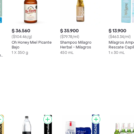
$ 36.560
$ 35.900
$ 13.900
($104.46/g)
($79.78/ml)
($463.34/ml)
Oh Honey Miel Picante
Shampoo Milagro
Milagros Ampo
Bajo
Herbal - Milagros
Rescate Capil
1 X 350 g
450 mL
1 x 30 mL
n