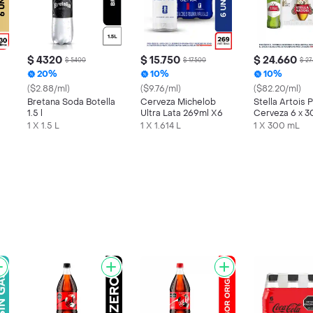
$ 4320
$ 15.750
$ 24.660
$ 5400
$ 17.500
$ 27
20%
10%
10%
($2.88/ml)
($9.76/ml)
($82.20/ml)
Bretana Soda Botella
Cerveza Michelob
Stella Artois 
1.5 l
Ultra Lata 269ml X6
Cerveza 6 x 
s
1 X 1.5 L
1 X 1.614 L
1 X 300 mL