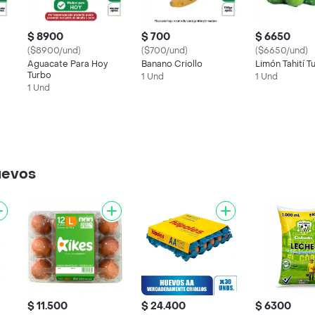
$ 8900
$ 700
$ 6650
($8900/und)
($700/und)
($6650/und)
Aguacate Para Hoy
Banano Criollo
Limón Tahití T
Turbo
1 Und
1 Und
1 Und
uevos
$ 11.500
$ 24.400
$ 6300