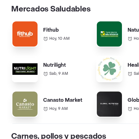
Mercados Saludables
Fithub
Natu
Hoy, 10 AM
Ho
Nutrilight
Heal
Sab, 9 AM
Sa
Canasto Market
Glob
Hoy, 9 AM
Ho
Carnes, pollos y pescados