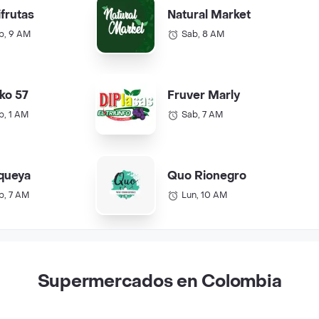
ifrutas
Natural Market
b, 9 AM
Sab, 8 AM
ko 57
Fruver Marly
b, 1 AM
Sab, 7 AM
queya
Quo Rionegro
b, 7 AM
Lun, 10 AM
Supermercados en Colombia