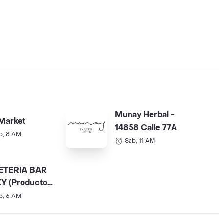
Munay Herbal -
Market
14858 Calle 77A
b, 8 AM
Sab, 11 AM
ETERIA BAR
Y (Productos
).
b, 6 AM