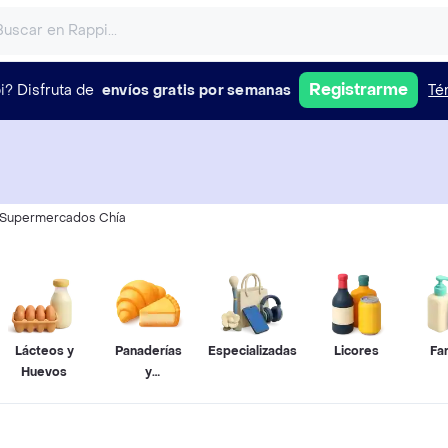
Registrarme
i?
Disfruta de
envíos gratis por semanas
Té
Supermercados Chía
Lácteos y
Panaderías
Especializadas
Licores
Fa
Huevos
y
Pastelerías