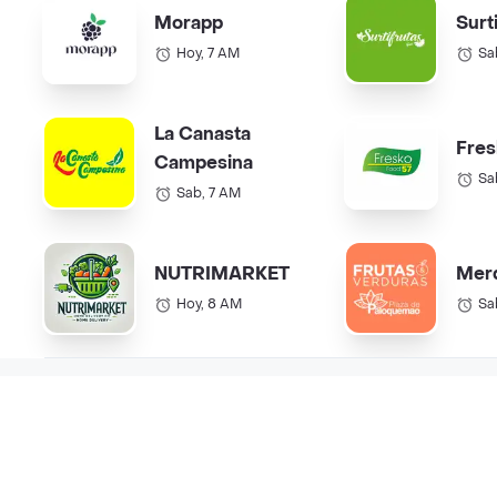
Morapp
Surt
Hoy, 7 AM
Sa
La Canasta
Fres
Campesina
Sa
Sab, 7 AM
NUTRIMARKET
Mer
Hoy, 8 AM
Sa