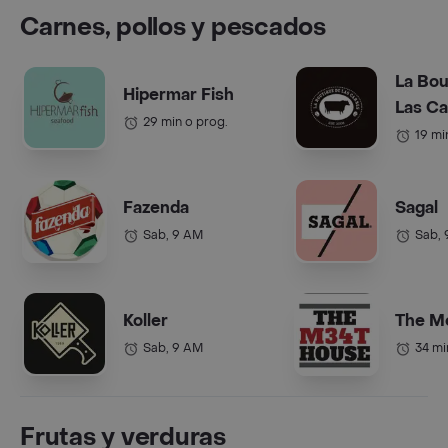
Carnes, pollos y pescados
La Bou
Hipermar Fish
Las C
29 min o prog.
19 mi
Fazenda
Sagal
Sab, 9 AM
Sab,
Koller
The M
Sab, 9 AM
34 mi
Frutas y verduras