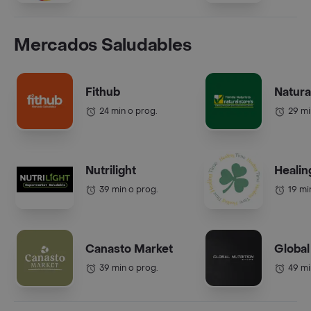
Mercados Saludables
Fithub
Natura
24 min o prog.
29 mi
Nutrilight
Healin
39 min o prog.
19 mi
Canasto Market
Global
39 min o prog.
49 mi