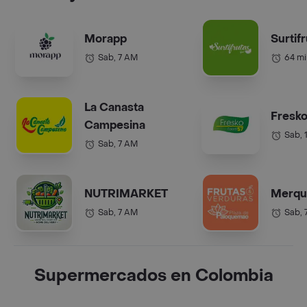
Morapp
Surtif
Sab, 7 AM
64 mi
La Canasta
Fresko
Campesina
Sab, 
Sab, 7 AM
NUTRIMARKET
Merqu
Sab, 7 AM
Sab, 
Supermercados en Colombia