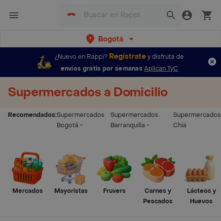
Bogotá
Regístrate
¿Nuevo en Rappi?
y disfruta de
envíos gratis por semanas
Aplican TyC
Supermercados a Domicilio
Recomendados:
Supermercados
Supermercados
Supermercados
Bogotá
-
Barranquilla
-
Chía
Mercados
Mayoristas
Fruvers
Carnes y
Lácteos y
Pescados
Huevos