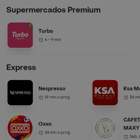
Supermercados Premium
Turbo
6 - 9 min
Express
Nespresso
Ksa M
19 min o prog.
34 mi
CAFET
Oxxo
MAXY 
24 min o prog.
COL.).
Sab,