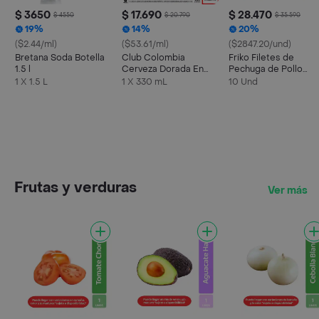
$ 3650
$ 17.690
$ 28.470
$ 4550
$ 20.790
$ 35.590
19%
14%
20%
($2.44/ml)
($53.61/ml)
($2847.20/und)
Bretana Soda Botella
Club Colombia
Friko Filetes de
1.5 l
Cerveza Dorada En
Pechuga de Pollo
Lata 330 ML X6 Unds
Marinados
1 X 1.5 L
1 X 330 mL
10 Und
Frutas y verduras
Ver más