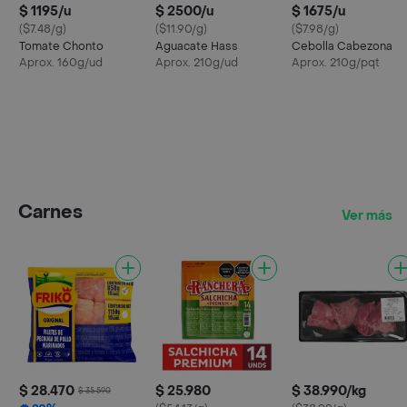
$ 1195/u
$ 2500/u
$ 1675/u
($7.48/g)
($11.90/g)
($7.98/g)
Tomate Chonto
Aguacate Hass
Cebolla Cabezona
Aprox. 160g/ud
Aprox. 210g/ud
Aprox. 210g/pqt
Carnes
Ver más
$ 28.470
$ 25.980
$ 38.990/kg
$ 35.590