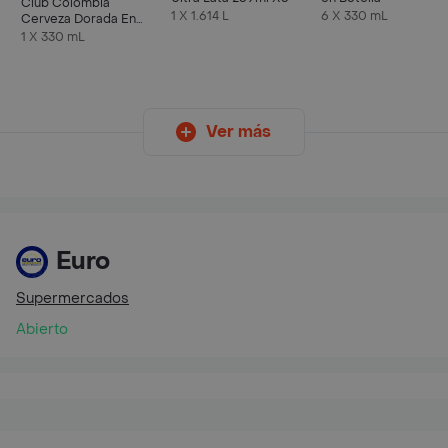
Club Colombia
1 X 1.614 L
6 X 330 mL
Cerveza Dorada En
Lata 330 ML X6 Unds
1 X 330 mL
Ver más
Euro
Supermercados
Abierto