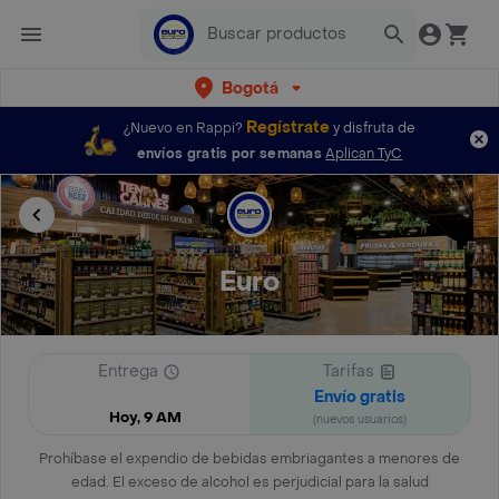
Bogotá
Regístrate
¿Nuevo en Rappi?
y disfruta de
envíos gratis por semanas
Aplican TyC
Euro
Entrega
Tarifas
Envío gratis
Hoy, 9 AM
(nuevos usuarios)
Prohíbase el expendio de bebidas embriagantes a menores de
edad. El exceso de alcohol es perjudicial para la salud