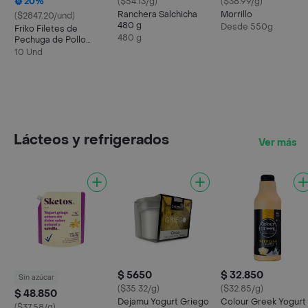
20%
($54.13/g)
($38.99/g)
Ranchera Salchicha
Morrillo
($2847.20/und)
480 g
Desde 550g
Friko Filetes de
480 g
Pechuga de Pollo
Marinados
10 Und
Lácteos y refrigerados
Ver más
$ 5650
$ 32.850
Sin azúcar
($35.32/g)
($32.85/g)
$ 48.850
Dejamu Yogurt Griego
Colour Greek Yogurt
($37.58/g)