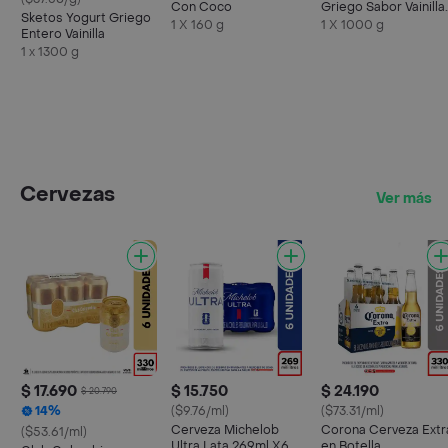
Con Coco
Griego Sabor Vainilla
Sketos Yogurt Griego
Francesa
1 X 160 g
1 X 1000 g
Entero Vainilla
1 x 1300 g
Cervezas
Ver más
$ 17.690
$ 15.750
$ 24.190
$ 20.790
14%
($9.76/ml)
($73.31/ml)
Cerveza Michelob
Corona Cerveza Extr
($53.61/ml)
Ultra Lata 269ml X6
en Botella