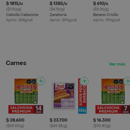
$ 1815/u
$ 1385/u
$ 610/u
($7.50/g)
($4.70/g)
($3.20/g)
Cebolla Cabezona
Zanahoria
Banano Criollo
Aprox. 242g/ud
Aprox. 295g/ud
Aprox. 190g/ud
Carnes
Ver más
$ 28.600
$ 23.700
$ 16.300
($59.59/g)
($49.38/g)
($70.87/g)