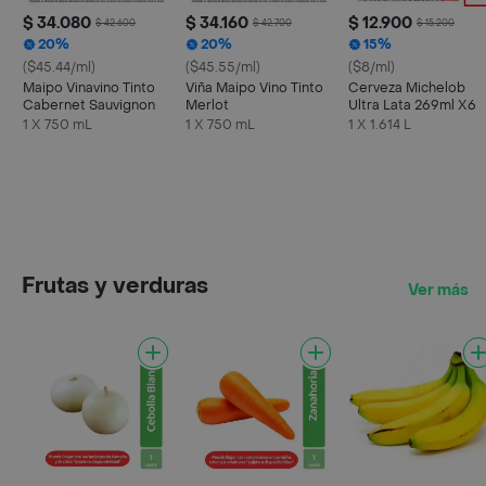
$ 34.080
$ 34.160
$ 12.900
$ 42.600
$ 42.700
$ 15.200
20%
20%
15%
($45.44/ml)
($45.55/ml)
($8/ml)
Maipo Vinavino Tinto
Viña Maipo Vino Tinto
Cerveza Michelob
Cabernet Sauvignon
Merlot
Ultra Lata 269ml X6
1 X 750 mL
1 X 750 mL
1 X 1.614 L
Frutas y verduras
Ver más