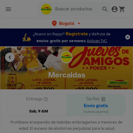
Bogotá
Regístrate
¿Nuevo en Rappi?
y disfruta de
envíos gratis por semanas
Aplican TyC
Mercaldas
Entrega
Tarifas
Envío gratis
Sab, 9 AM
(nuevos usuarios)
Prohíbase el expendio de bebidas embriagantes a menores de
edad. El exceso de alcohol es perjudicial para la salud