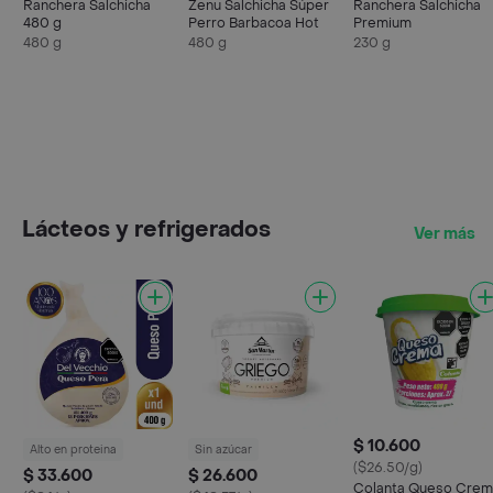
Ranchera Salchicha
Zenu Salchicha Súper
Ranchera Salchicha
480 g
Perro Barbacoa Hot
Premium
480 g
480 g
230 g
Lácteos y refrigerados
Ver más
$ 10.600
Alto en proteina
Sin azúcar
($26.50/g)
$ 33.600
$ 26.600
Colanta Queso Crem