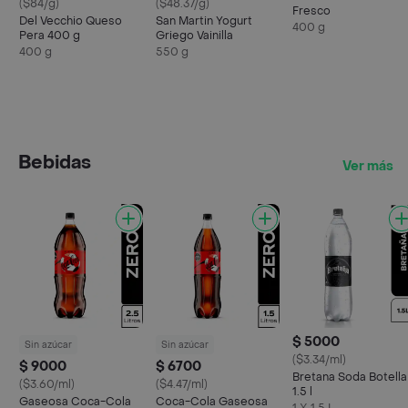
($84/g)
($48.37/g)
Fresco
Del Vecchio Queso
San Martin Yogurt
400 g
Pera 400 g
Griego Vainilla
400 g
550 g
Bebidas
Ver más
$ 5000
Sin azúcar
Sin azúcar
($3.34/ml)
$ 9000
$ 6700
Bretana Soda Botella
($3.60/ml)
($4.47/ml)
1.5 l
Gaseosa Coca-Cola
Coca-Cola Gaseosa