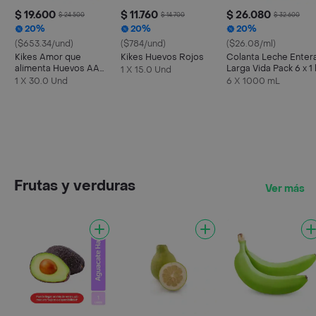
$ 19.600
$ 11.760
$ 26.080
$ 24.500
$ 14.700
$ 32.600
20%
20%
20%
($653.34/und)
($784/und)
($26.08/ml)
Kikes Amor que
Kikes Huevos Rojos
Colanta Leche Enter
alimenta Huevos AA
Larga Vida Pack 6 x 1 
1 X 15.0 Und
Rojos L
1 X 30.0 Und
6 X 1000 mL
Frutas y verduras
Ver más