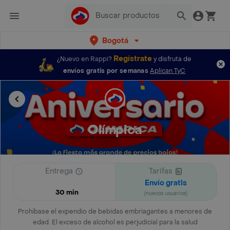
Bogotá
Regístrate
¿Nuevo en Rappi?
y disfruta de
envíos gratis por semanas
Aplican TyC
Olímpica
Entrega
Tarifas
Envío gratis
30 min
(nuevos usuarios)
Prohíbase el expendio de bebidas embriagantes a menores de
edad. El exceso de alcohol es perjudicial para la salud