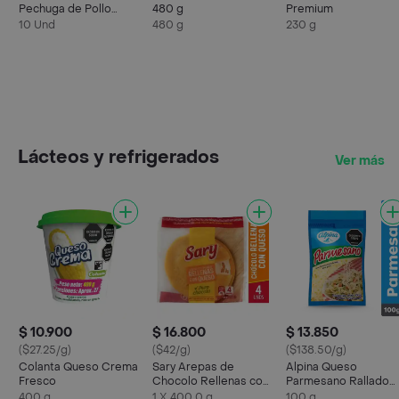
Pechuga de Pollo
480 g
Premium
Marinados
10 Und
480 g
230 g
Lácteos y refrigerados
Ver más
$ 10.900
$ 16.800
$ 13.850
($27.25/g)
($42/g)
($138.50/g)
Colanta Queso Crema
Sary Arepas de
Alpina Queso
Fresco
Chocolo Rellenas con
Parmesano Rallado
Queso
100 g
400 g
1 X 400.0 g
100 g