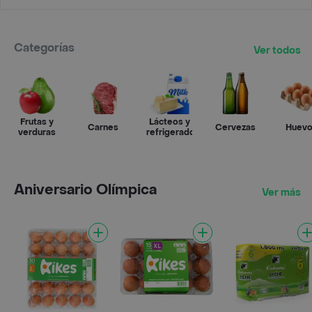
Categorías
Ver todos
Frutas y
Lácteos y
Carnes
Cervezas
Huev
verduras
refrigerados
Aniversario Olímpica
Ver más