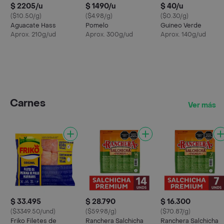
$ 2205/u
$ 1490/u
$ 40/u
($10.50/g)
($4.98/g)
($0.30/g)
Aguacate Hass
Pomelo
Guineo Verde
Aprox. 210g/ud
Aprox. 300g/ud
Aprox. 140g/ud
Carnes
Ver más
$ 33.495
$ 28.790
$ 16.300
($3349.50/und)
($59.98/g)
($70.87/g)
Friko Filetes de
Ranchera Salchicha
Ranchera Salchicha