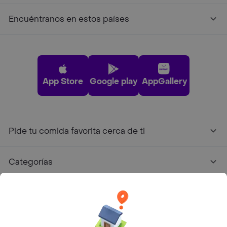
Encuéntranos en estos países
App Store
Google play
AppGallery
Pide tu comida favorita cerca de ti
Categorías
Únete a Rappi
Sobre Rappi