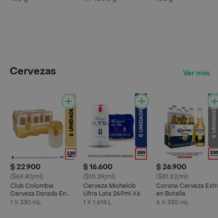
Cervezas
Ver más
$ 22.900
$ 16.600
$ 26.900
($69.40/ml)
($10.29/ml)
($81.52/ml)
Club Colombia
Cerveza Michelob
Corona Cerveza Extr
Cerveza Dorada En
Ultra Lata 269ml X6
en Botella
Lata 330 ML X6 Unds
1 X 330 mL
1 X 1.614 L
6 X 330 mL