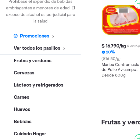
Prohíbase el expendio de bebidas
embriagantes a menores de edad. El
exceso de alcohol es perjudicial para
la salud
Promociones
$ 16.790/kg
$ 20.990/
Ver todos los pasillos
20%
($16.80/g)
Frutas y verduras
Manbu Contramuslo
de Pollo Avicampo
Cervezas
Con Piel Bandeja
Desde 800g
Familia
Lácteos y refrigerados
Carnes
Huevos
Frutas y ver
Bebidas
Cuidado Hogar