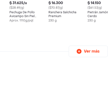
$ 31.625/u
$ 16.300
$ 14.150
($28.49/g)
($70.87/g)
($61.53/g)
Pechuga De Pollo
Ranchera Salchicha
Pietrán Jamón
Avicampo Sin Piel
Premium
Cerdo
Bandeja Familia
Aprox. 1110g/pqt
230 g
230 g
Ver más