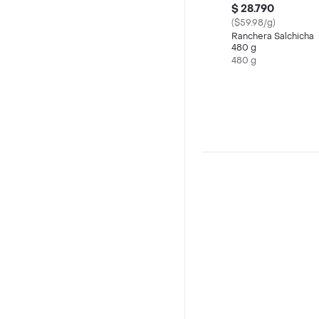
$ 28.790
($59.98/g)
Ranchera Salchicha
480 g
480 g