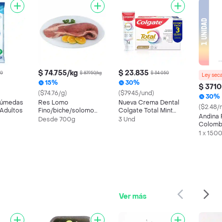
$ 74.755/kg
$ 23.835
00
$ 87.950/kg
$ 34.050
Ley sec
15%
30%
$ 3710
($74.76/g)
($7945/und)
30%
 Húmedas
Res Lomo
Nueva Crema Dental
($2.48/
 Adultos
Fino/biche/solomo
Colgate Total Mint
Andina 
Con Corbata
Prevención 3 x 75 mL
Desde 700g
3 Und
Colombi
Tradicional
1 x 150
Ver más