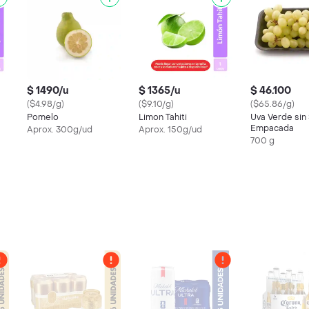
$ 1490/u
$ 1365/u
$ 46.100
($4.98/g)
($9.10/g)
($65.86/g)
Pomelo
Limon Tahiti
Uva Verde sin 
Empacada
Aprox. 300g/ud
Aprox. 150g/ud
700 g