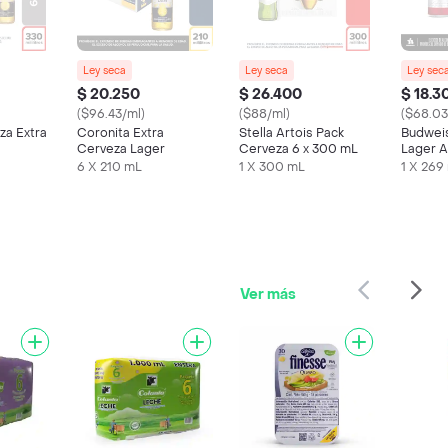
Ley seca
Ley seca
Ley sec
$ 20.250
$ 26.400
$ 18.3
($96.43/ml)
($88/ml)
($68.03
za Extra
Coronita Extra
Stella Artois Pack
Budwei
Cerveza Lager
Cerveza 6 x 300 mL
Lager A
Lata
6 X 210 mL
1 X 300 mL
1 X 269
Ver más