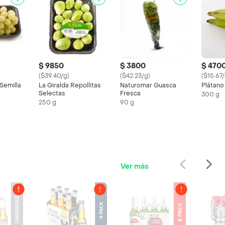
$ 9850
$ 3800
$ 470
($39.40/g)
($42.23/g)
($15.67/
Semilla
La Giralda Repollitas
Naturomar Guasca
Plátano
Selectas
Fresca
300 g
250 g
90 g
Ver más