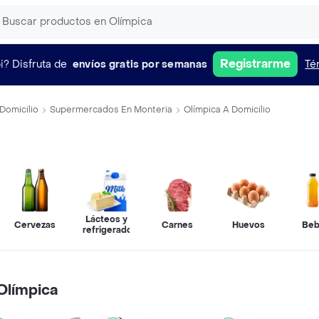
Registrarme
i?
Disfruta de
envíos gratis por semanas
Té
Domicilio
Supermercados En Monteria
Olímpica A Domicilio
Lácteos y
Cervezas
Carnes
Huevos
Beb
refrigerados
Olímpica