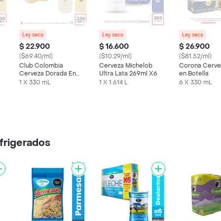
Ley seca
Ley seca
Ley seca
$ 22.900
$ 16.600
$ 26.900
($69.40/ml)
($10.29/ml)
($81.52/ml)
Club Colombia
Cerveza Michelob
Corona Cerve
Cerveza Dorada En
Ultra Lata 269ml X6
en Botella
s
Lata 330 ML X6 Unds
1 X 330 mL
1 X 1.614 L
6 X 330 mL
frigerados