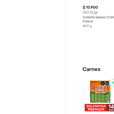
$ 10.900
($27.25/g)
Colanta Queso Cre
Fresco
400 g
Carnes