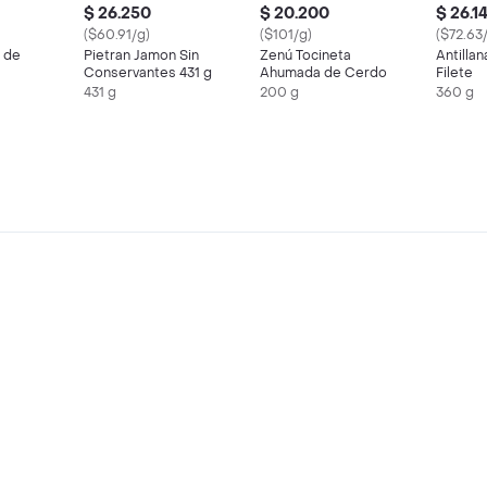
$ 26.250
$ 20.200
$ 26.1
($60.91/g)
($101/g)
($72.63
 de
Pietran Jamon Sin
Zenú Tocineta
Antillan
Conservantes 431 g
Ahumada de Cerdo
Filete
431 g
200 g
360 g