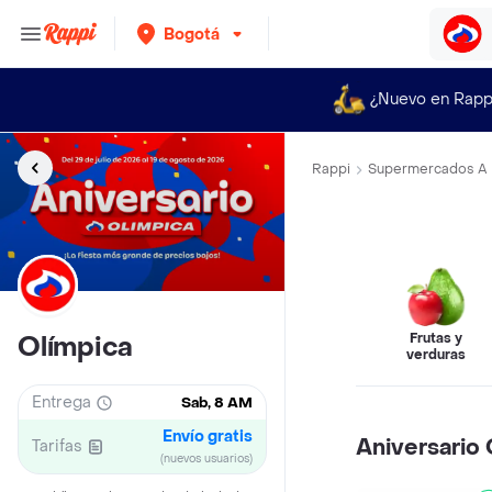
Bogotá
¿Nuevo en Rapp
Rappi
Supermercados A 
Frutas y
Olímpica
verduras
Entrega
Sab, 8 AM
Envío gratis
Aniversario 
Tarifas
(nuevos usuarios)