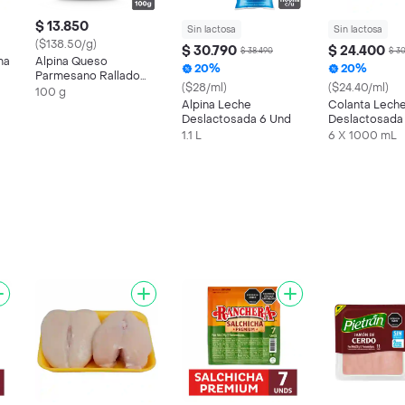
$ 13.850
Sin lactosa
Sin lactosa
($138.50/g)
$ 30.790
$ 24.400
$ 38.490
$ 3
ma
Alpina Queso
20%
20%
Parmesano Rallado
($28/ml)
($24.40/ml)
100 g
100 g
Alpina Leche
Colanta Lech
Deslactosada 6 Und
Deslactosada
Vida
1.1 L
6 X 1000 mL