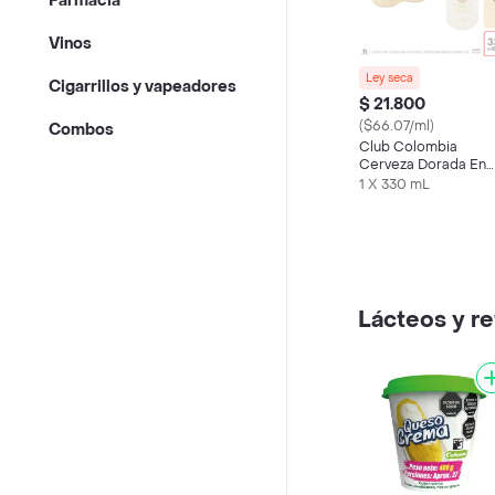
Farmacia
Vinos
Ley seca
Cigarrillos y vapeadores
$ 21.800
($66.07/ml)
Combos
Club Colombia
Cerveza Dorada En
Lata 330 ML X6 Und
1 X 330 mL
Lácteos y re