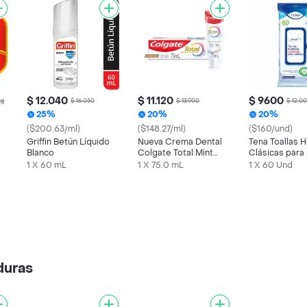
$ 12.040
$ 11.120
$ 9600
kg
$ 16.050
$ 13.900
$ 12.0
25%
20%
20%
($200.63/ml)
($148.27/ml)
($160/und)
Griffin Betún Líquido
Nueva Crema Dental
Tena Toallas
Blanco
Colgate Total Mint
Clásicas para
Prevención 75 mL
1 X 60 mL
1 X 75.0 mL
1 X 60 Und
duras