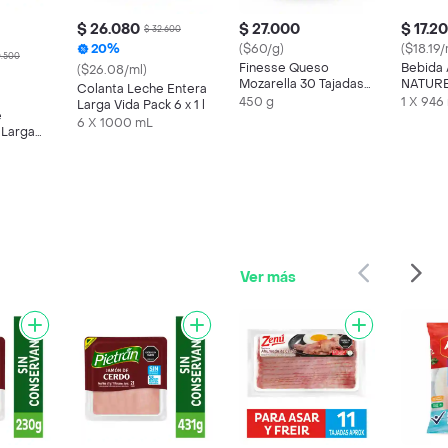
$ 26.080
$ 27.000
$ 17.2
$ 32.600
20%
($60/g)
($18.19/
0.500
Finesse Queso
Bebida 
($26.08/ml)
Mozarella 30 Tajadas
NATURE
Colanta Leche Entera
450 g
ml
450 g
1 X 946
Larga Vida Pack 6 x 1 l
e
6 X 1000 mL
 Larga
Ver más