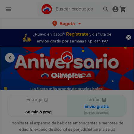
Bogotá
Regístrate
¿Nuevo en Rappi?
y disfruta de
envíos gratis por semanas
Aplican TyC
Olímpica
Entrega
Tarifas
Envío gratis
38 min o prog.
(nuevos usuarios)
Prohíbase el expendio de bebidas embriagantes a menores de
edad. El exceso de alcohol es perjudicial para la salud