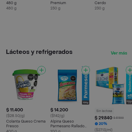
480 g
Premium
Cerdo
480 g
230 g
230 g
Lácteos y refrigerados
Ver más
$ 11.400
$ 14.200
Sin lactosa
($28.50/g)
($142/g)
$ 29.840
$ 37.300
Colanta Queso Crema
Alpina Queso
20%
Fresco
Parmesano Rallado
($27.13/ml)
100 g
400 g
100 g