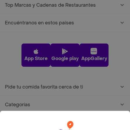
Top Marcas y Cadenas de Restaurantes
Encuéntranos en estos países
App Store
Google play
AppGallery
Pide tu comida favorita cerca de ti
Categorías
Únete a Rappi