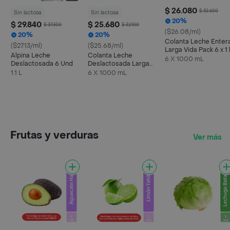
$ 26.080
$ 32.600
Sin lactosa
Sin lactosa
20%
$ 29.840
$ 25.680
$ 37.300
$ 32.100
($26.08/ml)
20%
20%
Colanta Leche Enter
($27.13/ml)
($25.68/ml)
Larga Vida Pack 6 x 1 
Alpina Leche
Colanta Leche
6 X 1000 mL
Deslactosada 6 Und
Deslactosada Larga
Vida
1.1 L
6 X 1000 mL
Frutas y verduras
Ver más