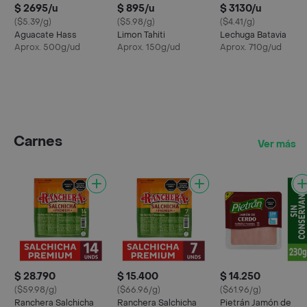
$ 2695/u
$ 895/u
$ 3130/u
($5.39/g)
($5.98/g)
($4.41/g)
Aguacate Hass
Limon Tahiti
Lechuga Batavia
Aprox. 500g/ud
Aprox. 150g/ud
Aprox. 710g/ud
Carnes
Ver más
$ 28.790
$ 15.400
$ 14.250
($59.98/g)
($66.96/g)
($61.96/g)
Ranchera Salchicha
Ranchera Salchicha
Pietrán Jamón de