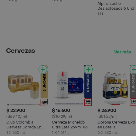
Alpina Leche
Deslactosada 6 Und
1.1 L
Cervezas
Ver más
$ 22.900
$ 16.600
$ 26.900
($69.40/ml)
($10.29/ml)
($81.52/ml)
Club Colombia
Cerveza Michelob
Corona Cerveza Extr
Cerveza Dorada En
Ultra Lata 269ml X6
en Botella
Lata 330 ML X6 Unds
1 X 330 mL
1 X 1.614 L
6 X 330 mL